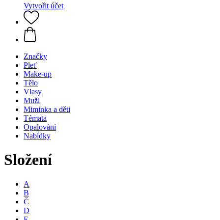
Vytvořit účet
Značky
Pleť
Make-up
Tělo
Vlasy
Muži
Miminka a děti
Témata
Opalování
Nabídky
Složení
A
B
Č
D
E