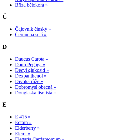
Bříza bělokorá »
Č
Čajovník čínský »
Černucha setá »
D
Daucus Carota »
Daun Pegaga »
Decyl glukosid »
Dexpanthenol »
Divoká růže »
Dobromysl obecná »
Douglaska tisolistá »
E
E 415 »
Ectoin »
Elderberry »
Elemi »
Elettaria Cardamomum »