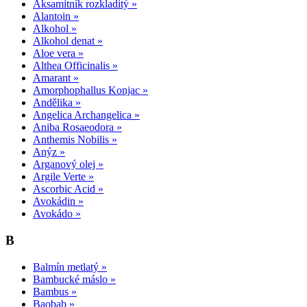
Aksamitník rozkladitý »
Alantoin »
Alkohol »
Alkohol denat »
Aloe vera »
Althea Officinalis »
Amarant »
Amorphophallus Konjac »
Andělika »
Angelica Archangelica »
Aniba Rosaeodora »
Anthemis Nobilis »
Anýz »
Arganový olej »
Argile Verte »
Ascorbic Acid »
Avokádin »
Avokádo »
B
Balmín metlatý »
Bambucké máslo »
Bambus »
Baobab »