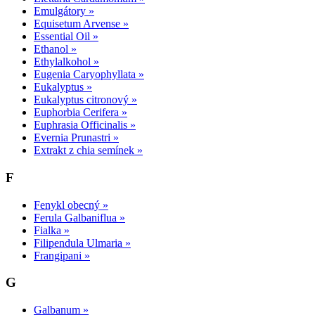
Emulgátory »
Equisetum Arvense »
Essential Oil »
Ethanol »
Ethylalkohol »
Eugenia Caryophyllata »
Eukalyptus »
Eukalyptus citronový »
Euphorbia Cerifera »
Euphrasia Officinalis »
Evernia Prunastri »
Extrakt z chia semínek »
F
Fenykl obecný »
Ferula Galbaniflua »
Fialka »
Filipendula Ulmaria »
Frangipani »
G
Galbanum »