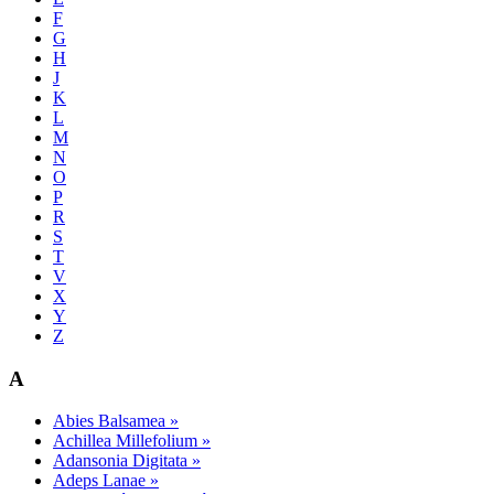
F
G
H
J
K
L
M
N
O
P
R
S
T
V
X
Y
Z
A
Abies Balsamea »
Achillea Millefolium »
Adansonia Digitata »
Adeps Lanae »