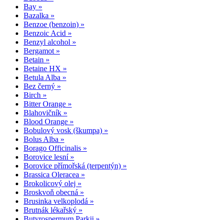
Bay »
Bazalka »
Benzoe (benzoin) »
Benzoic Acid »
Benzyl alcohol »
Bergamot »
Betain »
Betaine HX »
Betula Alba »
Bez černý »
Birch »
Bitter Orange »
Blahovičník »
Blood Orange »
Bobulový vosk (škumpa) »
Bolus Alba »
Borago Officinalis »
Borovice lesní »
Borovice přímořská (terpentýn) »
Brassica Oleracea »
Brokolicový olej »
Broskvoň obecná »
Brusinka velkoplodá »
Brutnák lékařský »
Butyrospermum Parkii »