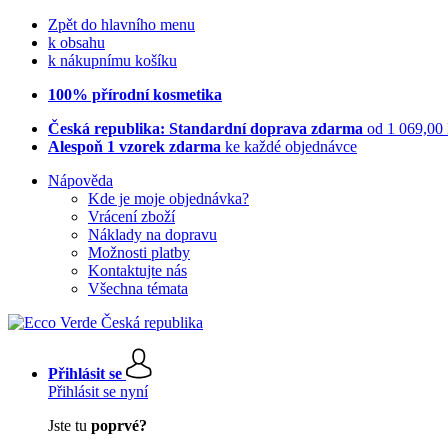
Zpět do hlavního menu
k obsahu
k nákupnímu košíku
100% přírodní kosmetika
Česká republika: Standardní doprava zdarma
od 1 069,00
Alespoň 1 vzorek zdarma
ke každé objednávce
Nápověda
Kde je moje objednávka?
Vrácení zboží
Náklady na dopravu
Možnosti platby
Kontaktujte nás
Všechna témata
Přihlásit se
Přihlásit se nyní
Jste tu
poprvé?