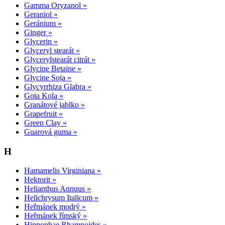
Gamma Oryzanol »
Geraniol »
Geránium »
Ginger »
Glycerin »
Glyceryl stearát »
Glycerylstearát citrát »
Glycine Betaine »
Glycine Soja »
Glycyrrhiza Glabra »
Gota Kola »
Granátové jablko »
Grapefruit »
Green Clay »
Guarová guma »
H
Hamamelis Virginiana »
Hektorit »
Helianthus Annuus »
Helichrysum Italicum »
Heřmánek modrý »
Heřmánek římský »
Hippophae Rhamnoides »