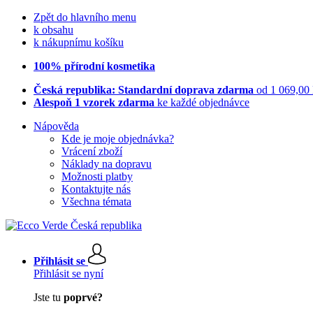
Zpět do hlavního menu
k obsahu
k nákupnímu košíku
100% přírodní kosmetika
Česká republika: Standardní doprava zdarma
od 1 069,00
Alespoň 1 vzorek zdarma
ke každé objednávce
Nápověda
Kde je moje objednávka?
Vrácení zboží
Náklady na dopravu
Možnosti platby
Kontaktujte nás
Všechna témata
Přihlásit se
Přihlásit se nyní
Jste tu
poprvé?