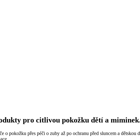
rodukty pro citlivou pokožku dětí a miminek
éče o pokožku přes péči o zuby až po ochranu před sluncem a dětskou 
mace.