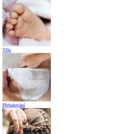
Tělo
Přebalování