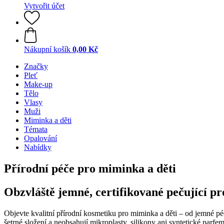
Vytvořit účet
Nákupní košík
0,00 Kč
Značky
Pleť
Make-up
Tělo
Vlasy
Muži
Miminka a děti
Témata
Opalování
Nabídky
Přírodní péče pro miminka a děti
Obzvláště jemné, certifikované pečující p
Objevte kvalitní přírodní kosmetiku pro miminka a děti – od jemné p
šetrné složení a neobsahují mikroplasty, silikony ani syntetické parfe