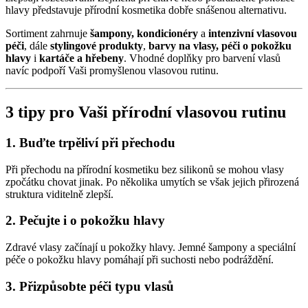
hlavy představuje přírodní kosmetika dobře snášenou alternativu.
Sortiment zahrnuje
šampony, kondicionéry
a
intenzivní vlasovou
péči
, dále
stylingové produkty
,
barvy na vlasy, péči o pokožku
hlavy
i
kartáče a hřebeny
. Vhodné doplňky pro barvení vlasů
navíc podpoří Vaši promyšlenou vlasovou rutinu.
3 tipy pro Vaši přírodní vlasovou rutinu
1. Buďte trpěliví při přechodu
Při přechodu na přírodní kosmetiku bez silikonů se mohou vlasy
zpočátku chovat jinak. Po několika umytích se však jejich přirozená
struktura viditelně zlepší.
2. Pečujte i o pokožku hlavy
Zdravé vlasy začínají u pokožky hlavy. Jemné šampony a speciální
péče o pokožku hlavy pomáhají při suchosti nebo podráždění.
3. Přizpůsobte péči typu vlasů