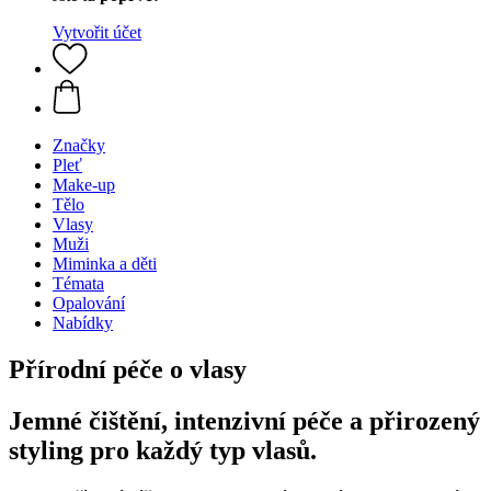
Vytvořit účet
Značky
Pleť
Make-up
Tělo
Vlasy
Muži
Miminka a děti
Témata
Opalování
Nabídky
Přírodní péče o vlasy
Jemné čištění, intenzivní péče a přirozený
styling pro každý typ vlasů.