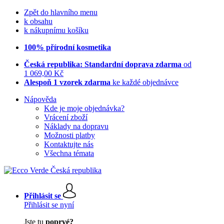
Zpět do hlavního menu
k obsahu
k nákupnímu košíku
100% přírodní kosmetika
Česká republika: Standardní doprava zdarma
od
1 069,00 Kč
Alespoň 1 vzorek zdarma
ke každé objednávce
Nápověda
Kde je moje objednávka?
Vrácení zboží
Náklady na dopravu
Možnosti platby
Kontaktujte nás
Všechna témata
Přihlásit se
Přihlásit se nyní
Jste tu
poprvé?