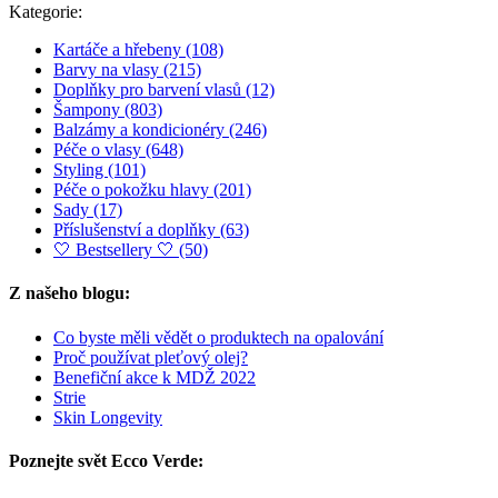
Kategorie:
Kartáče a hřebeny
(108)
Barvy na vlasy
(215)
Doplňky pro barvení vlasů
(12)
Šampony
(803)
Balzámy a kondicionéry
(246)
Péče o vlasy
(648)
Styling
(101)
Péče o pokožku hlavy
(201)
Sady
(17)
Příslušenství a doplňky
(63)
🤍 Bestsellery 🤍
(50)
Z našeho blogu:
Co byste měli vědět o produktech na opalování
Proč používat pleťový olej?
Benefiční akce k MDŽ 2022
Strie
Skin Longevity
Poznejte svět Ecco Verde: