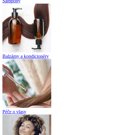
Šampony
Balzámy a kondicionéry
Péče o vlasy