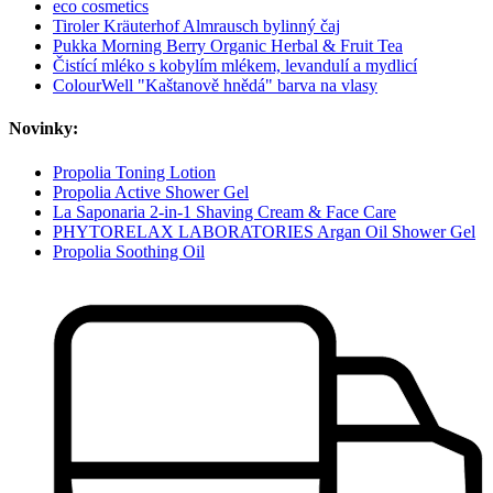
eco cosmetics
Tiroler Kräuterhof Almrausch bylinný čaj
Pukka Morning Berry Organic Herbal & Fruit Tea
Čistící mléko s kobylím mlékem, levandulí a mydlicí
ColourWell "Kaštanově hnědá" barva na vlasy
Novinky:
Propolia Toning Lotion
Propolia Active Shower Gel
La Saponaria 2-in-1 Shaving Cream & Face Care
PHYTORELAX LABORATORIES Argan Oil Shower Gel
Propolia Soothing Oil