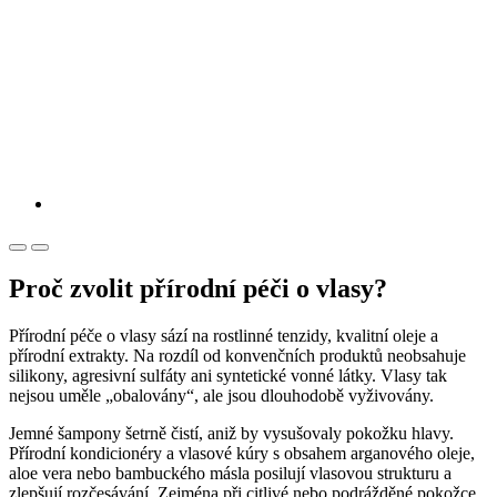
Proč zvolit přírodní péči o vlasy?
Přírodní péče o vlasy sází na rostlinné tenzidy, kvalitní oleje a
přírodní extrakty. Na rozdíl od konvenčních produktů neobsahuje
silikony, agresivní sulfáty ani syntetické vonné látky. Vlasy tak
nejsou uměle „obalovány“, ale jsou dlouhodobě vyživovány.
Jemné šampony šetrně čistí, aniž by vysušovaly pokožku hlavy.
Přírodní kondicionéry a vlasové kúry s obsahem arganového oleje,
aloe vera nebo bambuckého másla posilují vlasovou strukturu a
zlepšují rozčesávání. Zejména při citlivé nebo podrážděné pokožce