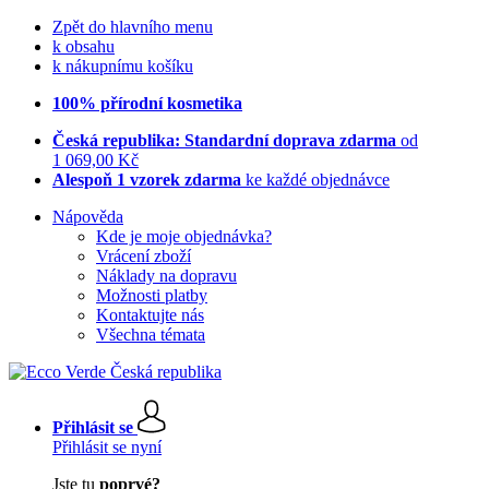
Zpět do hlavního menu
k obsahu
k nákupnímu košíku
100% přírodní kosmetika
Česká republika: Standardní doprava zdarma
od
1 069,00 Kč
Alespoň 1 vzorek zdarma
ke každé objednávce
Nápověda
Kde je moje objednávka?
Vrácení zboží
Náklady na dopravu
Možnosti platby
Kontaktujte nás
Všechna témata
Přihlásit se
Přihlásit se nyní
Jste tu
poprvé?