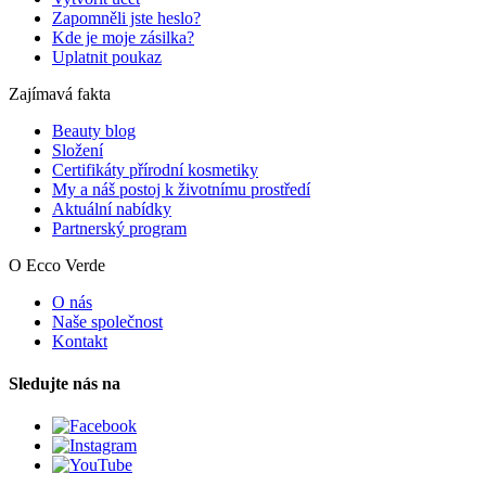
Zapomněli jste heslo?
Kde je moje zásilka?
Uplatnit poukaz
Zajímavá fakta
Beauty blog
Složení
Certifikáty přírodní kosmetiky
My a náš postoj k životnímu prostředí
Aktuální nabídky
Partnerský program
O Ecco Verde
O nás
Naše společnost
Kontakt
Sledujte nás na