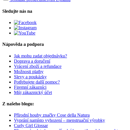
Sledujte nás na
Nápověda a podpora
Jak mohu zadat objednávku?
Doprava a doručení
Vrácení zboží a refundace
Možnosti platby
Slevy a poukázky
Potřebujete další pomoc?
Firemní zákazníci
Můj zákaznický účet
Z našeho blogu:
Přírodní houby značky Cose della Natura
Vyprání namísto vyhození – menstruační výrobky
Curly Girl Glossar