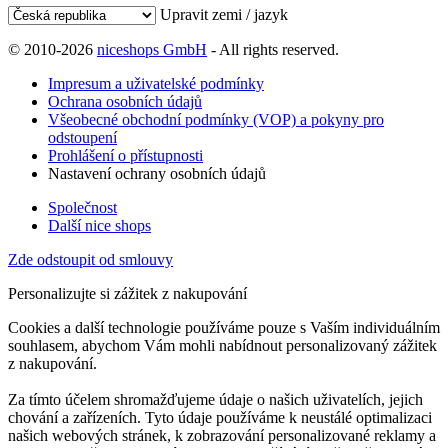
Upravit zemi / jazyk
© 2010-2026
niceshops GmbH
- All rights reserved.
Impresum a uživatelské podmínky
Ochrana osobních údajů
Všeobecné obchodní podmínky (VOP) a pokyny pro
odstoupení
Prohlášení o přístupnosti
Nastavení ochrany osobních údajů
Společnost
Další nice shops
Zde odstoupit od smlouvy
Personalizujte si zážitek z nakupování
Cookies a další technologie používáme pouze s Vaším individuálním
souhlasem, abychom Vám mohli nabídnout personalizovaný zážitek
z nakupování.
Za tímto účelem shromažďujeme údaje o našich uživatelích, jejich
chování a zařízeních. Tyto údaje používáme k neustálé optimalizaci
našich webových stránek, k zobrazování personalizované reklamy a