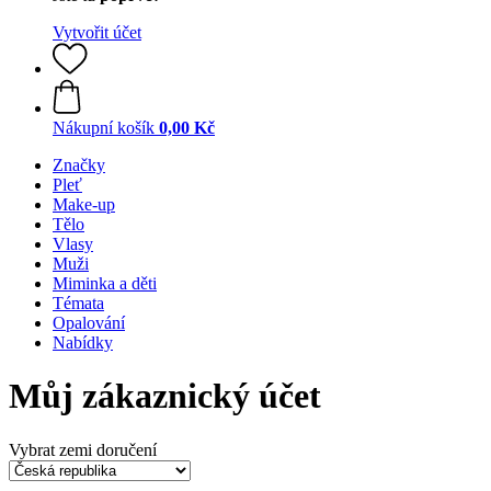
Vytvořit účet
Nákupní košík
0,00 Kč
Značky
Pleť
Make-up
Tělo
Vlasy
Muži
Miminka a děti
Témata
Opalování
Nabídky
Můj zákaznický účet
Vybrat zemi doručení