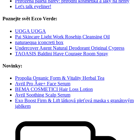
Přirozená paleta barev: přírodní kosmetika a laky na nehty
Let's talk eyeliner!
Poznejte svět Ecco Verde:
UOGA UOGA
Pai Skincare Light Work Rosehip Cleansing Oil
naturaequa iconcreti box
Undercover Agent Natural Deodorant Original Cypress
TAOASIS Baldini Have Courage Room Spray
Novinky:
Propolia Organic Form & Vitality Herbal Tea
Avril Pro Âge+ Face Serum
BEMA COSMETICI Hair Loss Lotion
Avril Soothing Scalp Serum
Exo Boost Firm & Lift látková pleťová maska s granátovým
jablkem