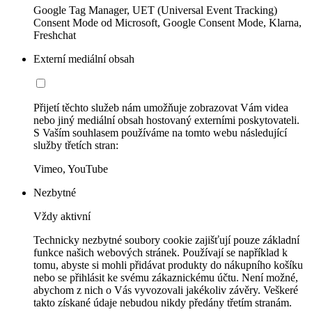
Google Tag Manager, UET (Universal Event Tracking)
Consent Mode od Microsoft, Google Consent Mode, Klarna,
Freshchat
Externí mediální obsah
Přijetí těchto služeb nám umožňuje zobrazovat Vám videa
nebo jiný mediální obsah hostovaný externími poskytovateli.
S Vaším souhlasem používáme na tomto webu následující
služby třetích stran:
Vimeo, YouTube
Nezbytné
Vždy aktivní
Technicky nezbytné soubory cookie zajišťují pouze základní
funkce našich webových stránek. Používají se například k
tomu, abyste si mohli přidávat produkty do nákupního košíku
nebo se přihlásit ke svému zákaznickému účtu. Není možné,
abychom z nich o Vás vyvozovali jakékoliv závěry. Veškeré
takto získané údaje nebudou nikdy předány třetím stranám.