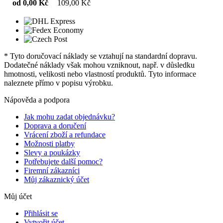
od 0,00 Kč
109,00 Kč
* Tyto doručovací náklady se vztahují na standardní dopravu.
Dodatečné náklady však mohou vzniknout, např. v důsledku
hmotnosti, velikosti nebo vlastností produktů. Tyto informace
naleznete přímo v popisu výrobku.
Nápověda a podpora
Jak mohu zadat objednávku?
Doprava a doručení
Vrácení zboží a refundace
Možnosti platby
Slevy a poukázky
Potřebujete další pomoc?
Firemní zákazníci
Můj zákaznický účet
Můj účet
Přihlásit se
Vytvořit účet