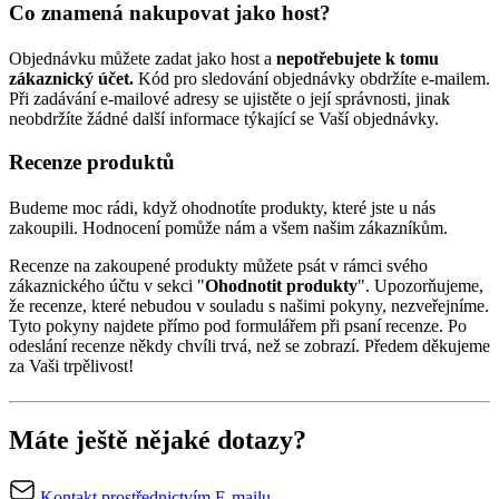
Co znamená nakupovat jako host?
Objednávku můžete zadat jako host a
nepotřebujete k tomu
zákaznický účet.
Kód pro sledování objednávky obdržíte e-mailem.
Při zadávání e-mailové adresy se ujistěte o její správnosti, jinak
neobdržíte žádné další informace týkající se Vaší objednávky.
Recenze produktů
Budeme moc rádi, když ohodnotíte produkty, které jste u nás
zakoupili. Hodnocení pomůže nám a všem našim zákazníkům.
Recenze na zakoupené produkty můžete psát v rámci svého
zákaznického účtu v sekci "
Ohodnotit produkty
". Upozorňujeme,
že recenze, které nebudou v souladu s našimi pokyny, nezveřejníme.
Tyto pokyny najdete přímo pod formulářem při psaní recenze. Po
odeslání recenze někdy chvíli trvá, než se zobrazí. Předem děkujeme
za Vaši trpělivost!
Máte ještě nějaké dotazy?
Kontakt prostřednictvím E-mailu