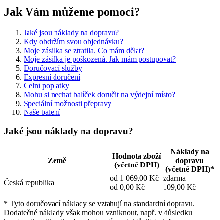
Jak Vám můžeme pomoci?
Jaké jsou náklady na dopravu?
Kdy obdržím svou objednávku?
Moje zásilka se ztratila. Co mám dělat?
Moje zásilka je poškozená. Jak mám postupovat?
Doručovací služby
Expresní doručení
Celní poplatky
Mohu si nechat balíček doručit na výdejní místo?
Speciální možnosti přepravy
Naše balení
Jaké jsou náklady na dopravu?
Náklady na
Hodnota zboží
Země
dopravu
(včetně DPH)
(včetně DPH)*
od 1 069,00 Kč
zdarma
Česká republika
od 0,00 Kč
109,00 Kč
* Tyto doručovací náklady se vztahují na standardní dopravu.
Dodatečné náklady však mohou vzniknout, např. v důsledku