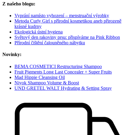
Z našeho blogu:
Vyprání namísto vyhození – menstruační výrobky
Metoda Curly Girl s přírodní kosmetikou aneb přirozeně
krásné kudrny
Ekologická ústní hygiena
Světový den rakoviny prsu: přispíváme na Pink Ribbon
Přírodní čištění čalouněného nábytku
Novinky:
BEMA COSMETICI Restructuring Shampoo
Fruit Pigments Long Last Concealer + Super Fruits
Mad Hippie Cleansing Oil
Niyok Shampoo Volume & Boost
UND GRETEL WALT Hydrating & Setting Spray