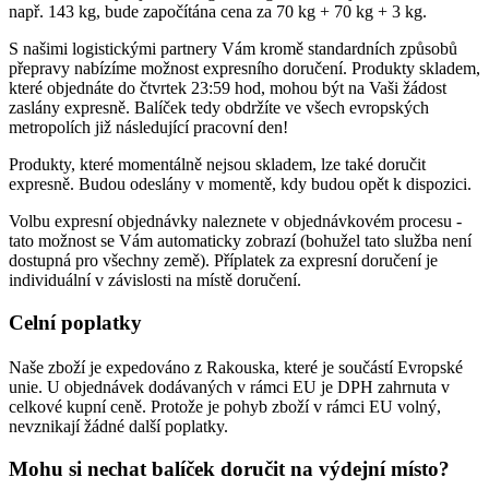
např. 143 kg, bude započítána cena za 70 kg + 70 kg + 3 kg.
S našimi logistickými partnery Vám kromě standardních způsobů
přepravy nabízíme možnost expresního doručení. Produkty skladem,
které objednáte do čtvrtek 23:59 hod, mohou být na Vaši žádost
zaslány expresně. Balíček tedy obdržíte ve všech evropských
metropolích již následující pracovní den!
Produkty, které momentálně nejsou skladem, lze také doručit
expresně. Budou odeslány v momentě, kdy budou opět k dispozici.
Volbu expresní objednávky naleznete v objednávkovém procesu -
tato možnost se Vám automaticky zobrazí (bohužel tato služba není
dostupná pro všechny země). Příplatek za expresní doručení je
individuální v závislosti na místě doručení.
Celní poplatky
Naše zboží je expedováno z Rakouska, které je součástí Evropské
unie. U objednávek dodávaných v rámci EU je DPH zahrnuta v
celkové kupní ceně. Protože je pohyb zboží v rámci EU volný,
nevznikají žádné další poplatky.
Mohu si nechat balíček doručit na výdejní místo?