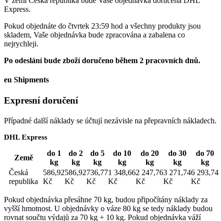
V zemi Česká republika bude Vaše objednávka doručena DHL
Express.
Pokud objednáte do čtvrtek 23:59 hod a všechny produkty jsou
skladem, Vaše objednávka bude zpracována a zabalena co
nejrychleji.
Po odeslání bude zboží doručeno během 2 pracovních dnů.
eu Shipments
Expresní doručení
Případné další náklady se účtují nezávisle na přepravních nákladech.
DHL Express
do 1
do 2
do 5
do 10
do 20
do 30
do 70
Země
kg
kg
kg
kg
kg
kg
kg
Česká
586,92
586,92
736,77
1 348,66
2 247,76
3 271,74
6 293,74
republika
Kč
Kč
Kč
Kč
Kč
Kč
Kč
Pokud objednávka přesáhne 70 kg, budou připočítány náklady za
vyšší hmotnost. U objednávky o váze 80 kg se tedy náklady budou
rovnat součtu výdajů za 70 kg + 10 kg. Pokud objednávka váží