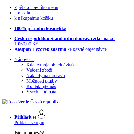
Zpět do hlavního menu
k obsahu
k nákupnímu košíku
100% přírodní kosmetika
Česká republika: Standardní doprava zdarma
od
1 069,00 Kč
Alespoň 1 vzorek zdarma
ke každé objednávce
Nápověda
Kde je moje objednávka?
Vrácení zboží
Náklady na dopravu
Možnosti platby
Kontaktujte nás
Všechna témata
Přihlásit se
Přihlásit se nyní
Jste tu
poprvé?