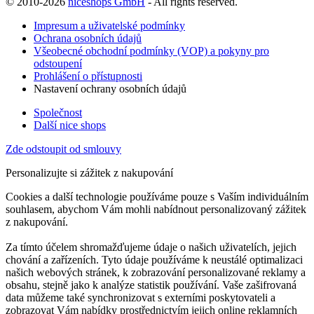
© 2010-2026
niceshops GmbH
- All rights reserved.
Impresum a uživatelské podmínky
Ochrana osobních údajů
Všeobecné obchodní podmínky (VOP) a pokyny pro
odstoupení
Prohlášení o přístupnosti
Nastavení ochrany osobních údajů
Společnost
Další nice shops
Zde odstoupit od smlouvy
Personalizujte si zážitek z nakupování
Cookies a další technologie používáme pouze s Vaším individuálním
souhlasem, abychom Vám mohli nabídnout personalizovaný zážitek
z nakupování.
Za tímto účelem shromažďujeme údaje o našich uživatelích, jejich
chování a zařízeních. Tyto údaje používáme k neustálé optimalizaci
našich webových stránek, k zobrazování personalizované reklamy a
obsahu, stejně jako k analýze statistik používání. Vaše zašifrovaná
data můžeme také synchronizovat s externími poskytovateli a
zobrazovat Vám nabídky prostřednictvím jejich online reklamních