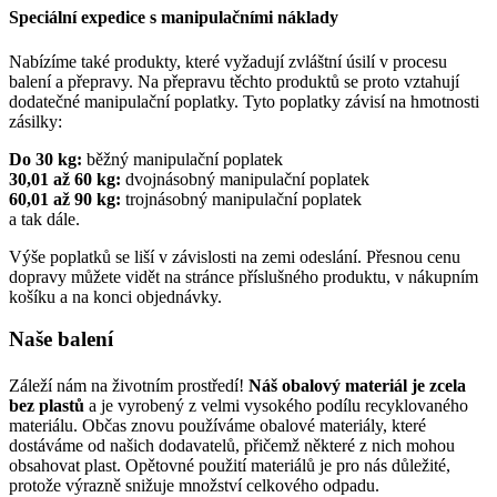
Speciální expedice s manipulačními náklady
Nabízíme také produkty, které vyžadují zvláštní úsilí v procesu
balení a přepravy. Na přepravu těchto produktů se proto vztahují
dodatečné manipulační poplatky. Tyto poplatky závisí na hmotnosti
zásilky:
Do 30 kg:
běžný manipulační poplatek
30,01 až 60 kg:
dvojnásobný manipulační poplatek
60,01 až 90 kg:
trojnásobný manipulační poplatek
a tak dále.
Výše poplatků se liší v závislosti na zemi odeslání. Přesnou cenu
dopravy můžete vidět na stránce příslušného produktu, v nákupním
košíku a na konci objednávky.
Naše balení
Záleží nám na životním prostředí!
Náš obalový materiál je zcela
bez plastů
a je vyrobený z velmi vysokého podílu recyklovaného
materiálu. Občas znovu používáme obalové materiály, které
dostáváme od našich dodavatelů, přičemž některé z nich mohou
obsahovat plast. Opětovné použití materiálů je pro nás důležité,
protože výrazně snižuje množství celkového odpadu.