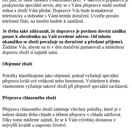
poskytován speciální servis, aby se s Vámi přepravce mohl osobně
setkat a zboží Vám předat. Dopravce Vás bude kontaktovat
telefonicky a dohodne s Vámi termín doručení. Uveďte prosím
telefonní číslo, na kterém budete k zastižení.
Je třeba také zdůraznit, že dopravce je povinen dovézt zásilku
pouze k obrubníku na Vaší uvedené adrese. Od tohoto
okamžiku se zboží považuje za doručené a předané příjemci.
Žádáme Vás, abyste na to v den doručení pamatovali a následnou
dopravu zboží si zajistili sami.
Objemné zboží
Položky klasifikujeme jako objemné, pokud vyžadují speciální
přepravu kvůli své velikosti nebo hmotnosti. Vzhledem k těmto
vlastnostem vyžaduje takové zboží při přepravě speciální zacházení.
Přeprava chlazeného zboží
Přeprava chlazeného zboží zahrnuje všechny položky, které je v
našem skladu třeba chladit a během přepravy v chladu udržovat.
Díky tomu můžeme zajistit, že se k Vám výrobky dostanou v
nejvyšší kvalitě a naprosto čerstvé.