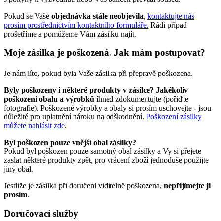
Pokud se Vaše
objednávka stále neobjevila
,
kontaktujte nás
prosím prostřednictvím kontaktního formuláře.
Rádi případ
prošetříme a pomůžeme Vám zásilku najít.
Moje zásilka je poškozená. Jak mám postupovat?
Je nám líto, pokud byla Vaše zásilka při přepravě poškozena.
Byly poškozeny i některé produkty v zásilce? Jakékoliv
poškození obalu a výrobků i
hned zdokumentujte (pořiďte
fotografie). Poškozené výrobky a obaly si prosím uschovejte - jsou
důležité pro uplatnění nároku na odškodnění.
Poškození zásilky
můžete nahlásit zde
.
Byl poškozen pouze vnější obal zásilky?
Pokud byl poškozen pouze samotný obal zásilky a Vy si přejete
zaslat některé produkty zpět, pro vrácení zboží jednoduše použijte
jiný obal.
Jestliže je zásilka při doručení viditelně poškozena,
nepřijímejte ji
prosím
.
Doručovací služby