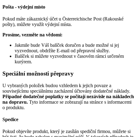
Pošta - výdejní místo
Pokud máte zákaznický účet u Österreichische Post (Rakouské
pošty), můžete využít výdejní místa.
Prosíme, vezměte na vědomí:
Jakmile bude Váš balíček doručen a bude možné si jej
vyzvednout, obdržíte E-mail od přepravní služby.
Balíček si můžete vyzvednout v časovém rámci určeném
kurýrem.
Speciální možnosti přepravy
U vybraných položek budou vzhledem k jejich povaze a
souvisejícímu speciálnímu zacházení účtovány dodatečné náklady.
Případné dodatečné poplatky se počítají nezávisle na nákladech
na dopravu.
Tyto informace se zobrazují na stránce s informacemi
o produktu.
Spedice
Pokud objevíte produkt, který je zasílán spediční firmou, můžete si
být jisti, že bude zabalen s maximální péčí. V takových případech je