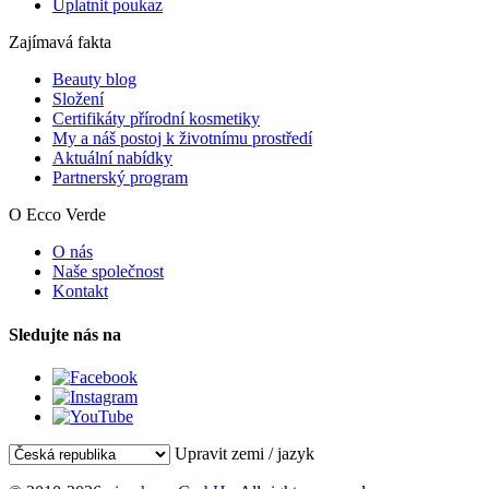
Uplatnit poukaz
Zajímavá fakta
Beauty blog
Složení
Certifikáty přírodní kosmetiky
My a náš postoj k životnímu prostředí
Aktuální nabídky
Partnerský program
O Ecco Verde
O nás
Naše společnost
Kontakt
Sledujte nás na
Upravit zemi / jazyk