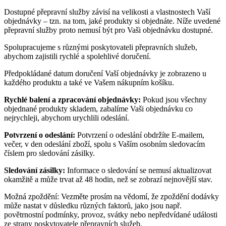
Dostupné přepravní služby závisí na velikosti a vlastnostech Vaší
objednávky – tzn. na tom, jaké produkty si objednáte. Níže uvedené
přepravní služby proto nemusí být pro Vaši objednávku dostupné.
Spolupracujeme s různými poskytovateli přepravních služeb,
abychom zajistili rychlé a spolehlivé doručení.
Předpokládané datum doručení Vaší objednávky je zobrazeno u
každého produktu a také ve Vašem nákupním košíku.
Rychlé balení a zpracování objednávky:
Pokud jsou všechny
objednané produkty skladem, zabalíme Vaši objednávku co
nejrychleji, abychom urychlili odeslání.
Potvrzení o odeslání:
Potvrzení o odeslání obdržíte E-mailem,
večer, v den odeslání zboží, spolu s Vaším osobním sledovacím
číslem pro sledování zásilky.
Sledování zásilky:
Informace o sledování se nemusí aktualizovat
okamžitě a může trvat až 48 hodin, než se zobrazí nejnovější stav.
Možná zpoždění: Vezměte prosím na vědomí, že zpoždění dodávky
může nastat v důsledku různých faktorů, jako jsou např.
povětrnostní podmínky, provoz, svátky nebo nepředvídané události
ze strany poskytovatele přepravních služeb.