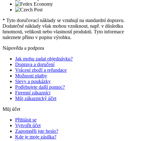
* Tyto doručovací náklady se vztahují na standardní dopravu.
Dodatečné náklady však mohou vzniknout, např. v důsledku
hmotnosti, velikosti nebo vlastností produktů. Tyto informace
naleznete přímo v popisu výrobku.
Nápověda a podpora
Jak mohu zadat objednávku?
Doprava a doručení
Vrácení zboží a refundace
Možnosti platby
Slevy a poukázky
Potřebujete další pomoc?
Firemní zákazníci
Můj zákaznický účet
Můj účet
Přihlásit se
Vytvořit účet
Zapomněli jste heslo?
Kde je moje zásilka?