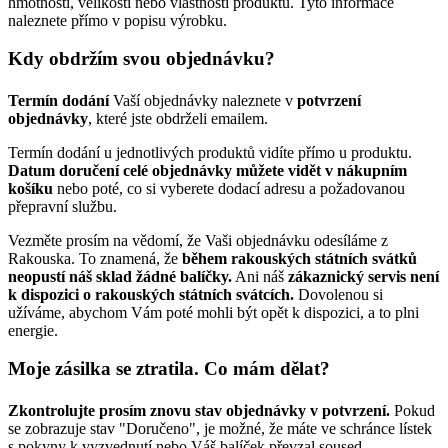
hmotnosti, velikosti nebo vlastností produktů. Tyto informace
naleznete přímo v popisu výrobku.
Kdy obdržím svou objednávku?
Termín dodání
Vaší objednávky naleznete v
potvrzení
objednávky
, které jste obdrželi emailem.
Termín dodání u jednotlivých produktů vidíte přímo u produktu.
Datum doručení celé objednávky můžete vidět v nákupním
košíku
nebo poté, co si vyberete dodací adresu a požadovanou
přepravní službu.
Vezměte prosím na vědomí, že Vaši objednávku odesíláme z
Rakouska. To znamená, že
během rakouských státních svátků
neopustí náš sklad žádné balíčky.
Ani náš
zákaznický servis není
k dispozici o rakouských státních svátcích.
Dovolenou si
užíváme, abychom Vám poté mohli být opět k dispozici, a to plni
energie.
Moje zásilka se ztratila. Co mám dělat?
Zkontrolujte prosím znovu stav objednávky v potvrzení.
Pokud
se zobrazuje stav "Doručeno", je možné, že máte ve schránce lístek
s pokyny k vyzvednutí nebo Váš balíček převzal soused.