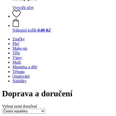
Vytvořit účet
Nákupní košík
0,00 Kč
Značky
Pleť
Make-up
Tělo
Vlasy
Muži
Miminka a děti
Témata
Opalování
Nabídky
Doprava a doručení
Vybrat zemi doručení