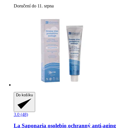
Doručení do 11. srpna
Do košíku
3.0 (48)
La Saponaria
osolebio ochranný anti-​aging