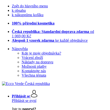
Zpět do hlavního menu
k obsahu
k nákupnímu košíku
100% přírodní kosmetika
Česká republika: Standardní doprava zdarma
od
1 069,00 Kč
Alespoň 1 vzorek zdarma
ke každé objednávce
Nápověda
Kde je moje objednávka?
Vrácení zboží
Náklady na dopravu
Možnosti platby
Kontaktujte nás
Všechna témata
Přihlásit se
Přihlásit se nyní
Jste tu
poprvé?