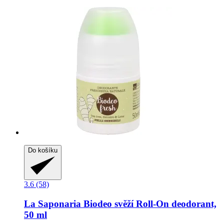
Do košíku
3.6 (58)
La Saponaria
Biodeo svěží Roll-​On deodorant,
50 ml