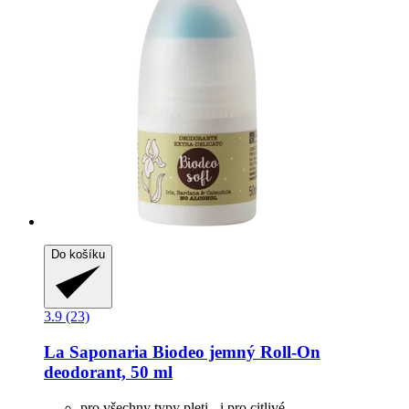
Do košíku
3.9 (23)
La Saponaria
Biodeo jemný Roll-​On
deodorant, 50 ml
pro všechny typy pleti - i pro citlivé