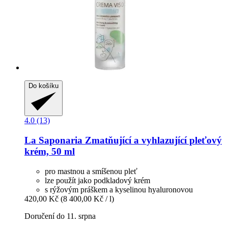
Do košíku
4.0 (13)
La Saponaria
Zmatňující a vyhlazující pleťový
krém, 50 ml
pro mastnou a smíšenou pleť
lze použít jako podkladový krém
s rýžovým práškem a kyselinou hyaluronovou
420,00 Kč
(8 400,00 Kč / l)
Doručení do 11. srpna