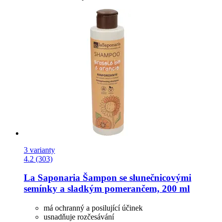
3 varianty
4.2 (303)
La Saponaria
Šampon se slunečnicovými
semínky a sladkým pomerančem, 200 ml
má ochranný a posilující účinek
usnadňuje rozčesávání