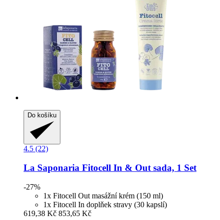
Do košíku
4.5 (22)
La Saponaria
Fitocell In & Out sada, 1 Set
-27%
1x Fitocell Out masážní krém (150 ml)
1x Fitocell In doplňek stravy (30 kapslí)
619,38 Kč
853,65 Kč