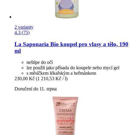
2 varianty
4.3 (75)
La Saponaria
Bio koupel pro vlasy a tělo, 190
ml
neštípe do očí
lze použít jako přísada do koupele nebo mycí gel
s měsíčkem lékařským a heřmánkem
230,00 Kč
(1 210,53 Kč / l)
Doručení do 11. srpna