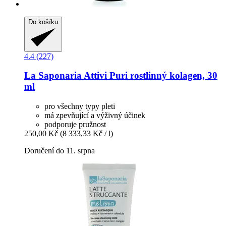
Do košíku
4.4 (227)
La Saponaria
Attivi Puri rostlinný kolagen, 30
ml
pro všechny typy pleti
má zpevňující a výživný účinek
podporuje pružnost
250,00 Kč
(8 333,33 Kč / l)
Doručení do 11. srpna