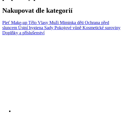
Nakupovat dle kategorií
Pleť
Make-up
Tělo
Vlasy
Muži
Miminka děti
Ochrana před
sluncem
Ústní hygiena
Sady
Pokojové vůně
Kosmetické suroviny
Doplňky a příslušenství