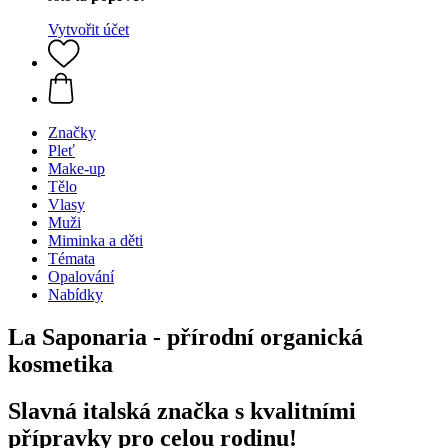
Vytvořit účet
Značky
Pleť
Make-up
Tělo
Vlasy
Muži
Miminka a děti
Témata
Opalování
Nabídky
La Saponaria - přírodní organická
kosmetika
Slavná italská značka s kvalitními
přípravky pro celou rodinu!