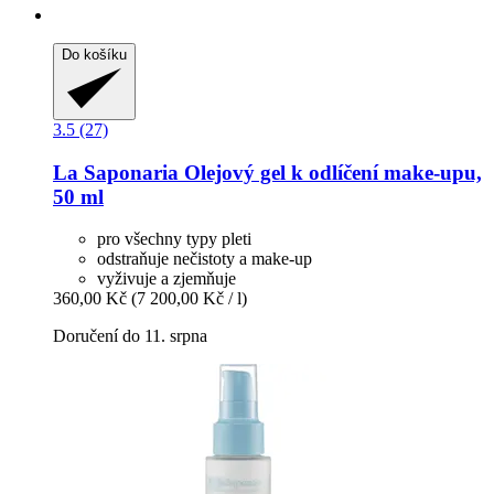
Do košíku
3.5 (27)
La Saponaria
Olejový gel k odlíčení make-​upu,
50 ml
pro všechny typy pleti
odstraňuje nečistoty a make-up
vyživuje a zjemňuje
360,00 Kč
(7 200,00 Kč / l)
Doručení do 11. srpna