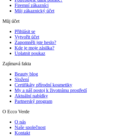
Firemní zákazníci
Můj zákaznický účet
Můj účet
Přihlásit se
Vytvořit účet
Zapomněli jste heslo?
Kde je moje zásilka?
Uplatnit poukaz
Zajímavá fakta
Beauty blog
Složení
Certifikáty přírodní kosmetiky
My a náš postoj k životnímu prostředí
Aktuální nabídky
Partnerský program
O Ecco Verde
O nás
Naše společnost
Kontakt