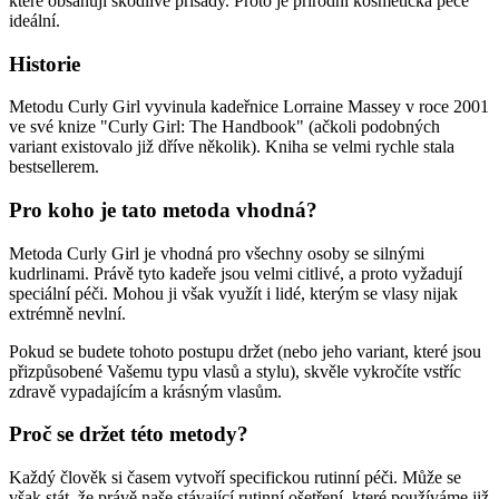
které obsahují škodlivé přísady. Proto je přírodní kosmetická péče
ideální.
Historie
Metodu Curly Girl vyvinula kadeřnice Lorraine Massey v roce 2001
ve své knize "Curly Girl: The Handbook" (ačkoli podobných
variant existovalo již dříve několik). Kniha se velmi rychle stala
bestsellerem.
Pro koho je tato metoda vhodná?
Metoda Curly Girl je vhodná pro všechny osoby se silnými
kudrlinami. Právě tyto kadeře jsou velmi citlivé, a proto vyžadují
speciální péči. Mohou ji však využít i lidé, kterým se vlasy nijak
extrémně nevlní.
Pokud se budete tohoto postupu držet (nebo jeho variant, které jsou
přizpůsobené Vašemu typu vlasů a stylu), skvěle vykročíte vstříc
zdravě vypadajícím a krásným vlasům.
Proč se držet této metody?
Každý člověk si časem vytvoří specifickou rutinní péči. Může se
však stát, že právě naše stávající rutinní ošetření, které používáme již