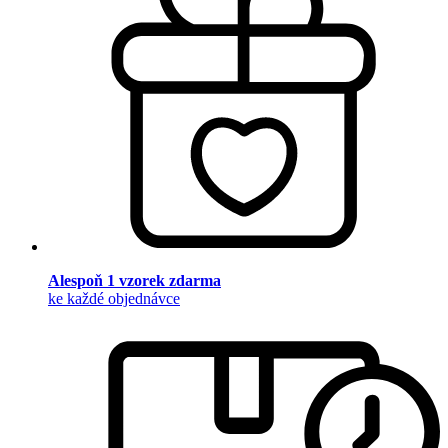
Alespoň 1 vzorek zdarma
ke každé objednávce