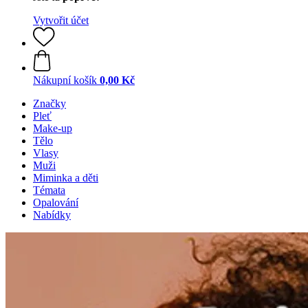
Vytvořit účet
Nákupní košík
0,00 Kč
Značky
Pleť
Make-up
Tělo
Vlasy
Muži
Miminka a děti
Témata
Opalování
Nabídky