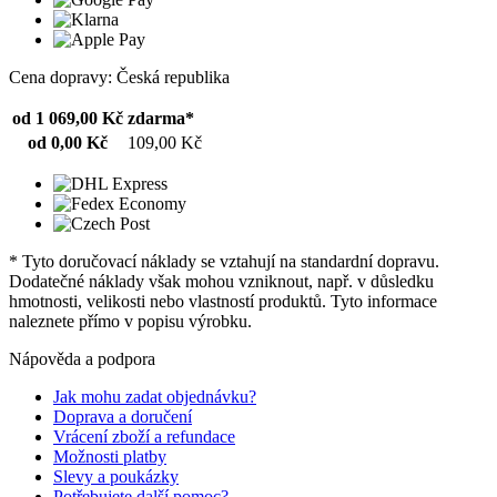
Cena dopravy: Česká republika
od 1 069,00 Kč
zdarma*
od 0,00 Kč
109,00 Kč
* Tyto doručovací náklady se vztahují na standardní dopravu.
Dodatečné náklady však mohou vzniknout, např. v důsledku
hmotnosti, velikosti nebo vlastností produktů. Tyto informace
naleznete přímo v popisu výrobku.
Nápověda a podpora
Jak mohu zadat objednávku?
Doprava a doručení
Vrácení zboží a refundace
Možnosti platby
Slevy a poukázky
Potřebujete další pomoc?