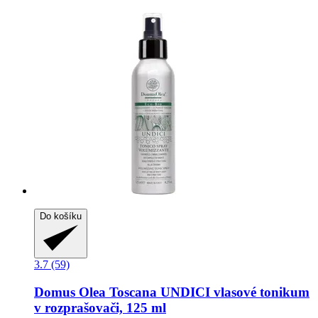
Do košíku
3.7 (59)
Domus Olea Toscana
UNDICI vlasové tonikum
v rozprašovači, 125 ml