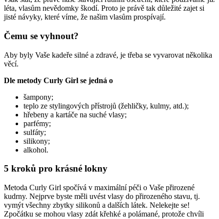
léta, vlasům nevědomky škodí. Proto je právě tak důležité zajet si
jisté návyky, které víme, že našim vlasům prospívají.
Čemu se vyhnout?
Aby byly Vaše kadeře silné a zdravé, je třeba se vyvarovat několika
věcí.
Dle metody Curly Girl se jedná o
šampony;
teplo ze stylingových přístrojů (žehličky, kulmy, atd.);
hřebeny a kartáče na suché vlasy;
parfémy;
sulfáty;
silikony;
alkohol.
5 kroků pro krásné lokny
Metoda Curly Girl spočívá v maximální péči o Vaše přirozené
kudrny. Nejprve byste měli uvést vlasy do přirozeného stavu, tj.
vymýt všechny zbytky silikonů a dalších látek. Nelekejte se!
Zpočátku se mohou vlasy zdát křehké a polámané, protože chvíli