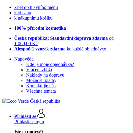
Zpět do hlavního menu
k obsahu
k nákupnímu košíku
100% přírodní kosmetika
Česká republika: Standardní doprava zdarma
od
1 069,00 Kč
Alespoň 1 vzorek zdarma
ke každé objednávce
Nápověda
Kde je moje objednávka?
Vrácení zboží
Náklady na dopravu
Možnosti platby
Kontaktujte nás
Všechna témata
Přihlásit se
Přihlásit se nyní
Jste tu
poprvé?