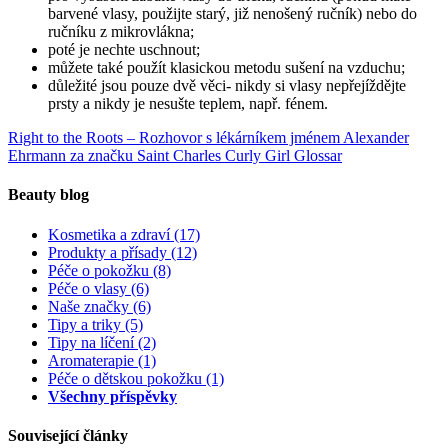
barvené vlasy, použijte starý, již nenošený ručník) nebo do
ručníku z mikrovlákna;
poté je nechte uschnout;
můžete také použít klasickou metodu sušení na vzduchu;
důležité jsou pouze dvě věci- nikdy si vlasy nepřejíždějte
prsty a nikdy je nesušte teplem, např. fénem.
Right to the Roots – Rozhovor s lékárníkem jménem Alexander
Ehrmann za značku Saint Charles
Curly Girl Glossar
Beauty blog
Kosmetika a zdraví
(17)
Produkty a přísady
(12)
Péče o pokožku
(8)
Péče o vlasy
(6)
Naše značky
(6)
Tipy a triky
(5)
Tipy na líčení
(2)
Aromaterapie
(1)
Péče o dětskou pokožku
(1)
Všechny příspěvky
Související články