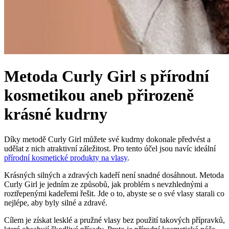
Metoda Curly Girl s přírodní
kosmetikou aneb přirozeně
krásné kudrny
Díky metodě Curly Girl můžete své kudrny dokonale předvést a
udělat z nich atraktivní záležitost. Pro tento účel jsou navíc ideální
přírodní kosmetické produkty na vlasy
.
Krásných silných a zdravých kadeří není snadné dosáhnout. Metoda
Curly Girl je jedním ze způsobů, jak problém s nevzhlednými a
roztřepenými kadeřemi řešit. Jde o to, abyste se o své vlasy starali co
nejlépe, aby byly silné a zdravé.
Cílem je získat lesklé a pružné vlasy bez použití takových přípravků,