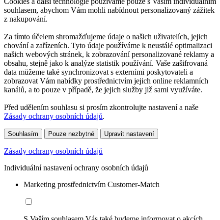
Cookies a další technologie používáme pouze s Vaším individuálním
souhlasem, abychom Vám mohli nabídnout personalizovaný zážitek
z nakupování.
Za tímto účelem shromažďujeme údaje o našich uživatelích, jejich
chování a zařízeních. Tyto údaje používáme k neustálé optimalizaci
našich webových stránek, k zobrazování personalizované reklamy a
obsahu, stejně jako k analýze statistik používání. Vaše zašifrovaná
data můžeme také synchronizovat s externími poskytovateli a
zobrazovat Vám nabídky prostřednictvím jejich online reklamních
kanálů, a to pouze v případě, že jejich služby již sami využíváte.
Před udělením souhlasu si prosím zkontrolujte nastavení a naše
Zásady ochrany osobních údajů
.
Souhlasím
Pouze nezbytné
Upravit nastavení
Zásady ochrany osobních údajů
Individuální nastavení ochrany osobních údajů
Marketing prostřednictvím Customer-Match
S Vaším souhlasem Vás také budeme informovat o akcích