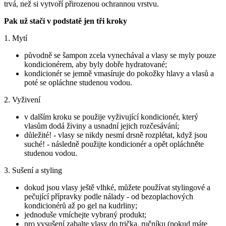
trvá, než si vytvoří přirozenou ochrannou vrstvu.
Pak už stačí v podstatě jen tři kroky
1. Mytí
původně se šampon zcela vynechával a vlasy se myly pouze
kondicionérem, aby byly dobře hydratované;
kondicionér se jemně vmasíruje do pokožky hlavy a vlasů a
poté se opláchne studenou vodou.
2. Vyživení
v dalším kroku se použije vyživující kondicionér, který
vlasům dodá živiny a usnadní jejich rozčesávání;
důležité! - vlasy se nikdy nesmí drsně rozplétat, když jsou
suché! - následně použijte kondicionér a opět opláchněte
studenou vodou.
3. Sušení a styling
dokud jsou vlasy ještě vlhké, můžete používat stylingové a
pečující přípravky podle nálady - od bezoplachových
kondicionérů až po gel na kudrliny;
jednoduše vmíchejte vybraný produkt;
pro vysušení zabalte vlasy do trička, ručníku (pokud máte