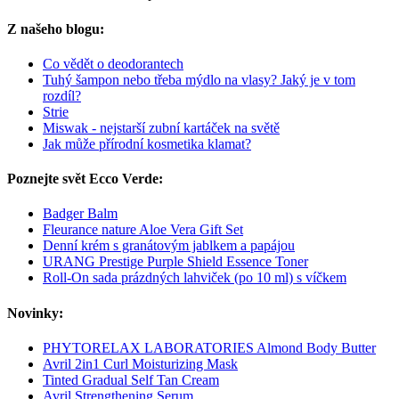
Z našeho blogu:
Co vědět o deodorantech
Tuhý šampon nebo třeba mýdlo na vlasy? Jaký je v tom
rozdíl?
Strie
Miswak - nejstarší zubní kartáček na světě
Jak může přírodní kosmetika klamat?
Poznejte svět Ecco Verde:
Badger Balm
Fleurance nature Aloe Vera Gift Set
Denní krém s granátovým jablkem a papájou
URANG Prestige Purple Shield Essence Toner
Roll-On sada prázdných lahviček (po 10 ml) s víčkem
Novinky:
PHYTORELAX LABORATORIES Almond Body Butter
Avril 2in1 Curl Moisturizing Mask
Tinted Gradual Self Tan Cream
Avril Strengthening Serum