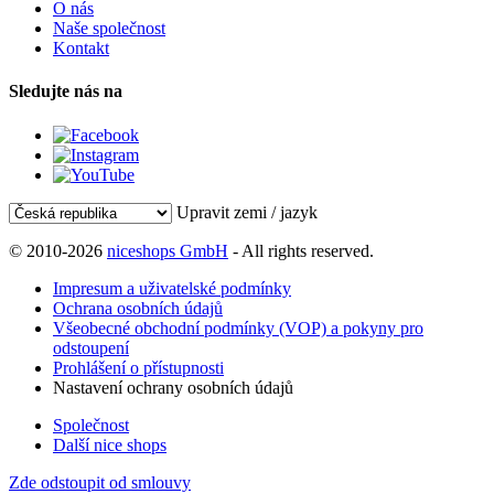
O nás
Naše společnost
Kontakt
Sledujte nás na
Upravit zemi / jazyk
© 2010-2026
niceshops GmbH
- All rights reserved.
Impresum a uživatelské podmínky
Ochrana osobních údajů
Všeobecné obchodní podmínky (VOP) a pokyny pro
odstoupení
Prohlášení o přístupnosti
Nastavení ochrany osobních údajů
Společnost
Další nice shops
Zde odstoupit od smlouvy