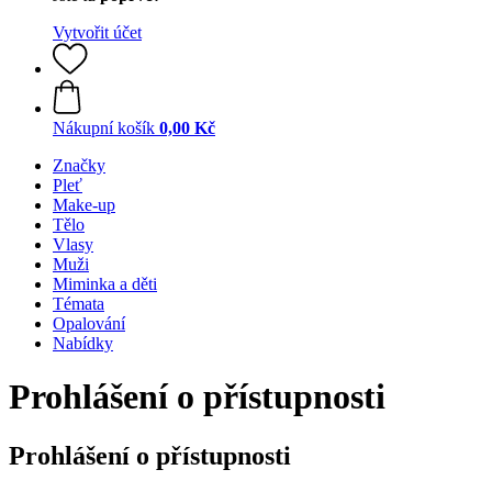
Vytvořit účet
Nákupní košík
0,00 Kč
Značky
Pleť
Make-up
Tělo
Vlasy
Muži
Miminka a děti
Témata
Opalování
Nabídky
Prohlášení o přístupnosti
Prohlášení o přístupnosti