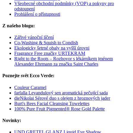
Všeobecné obchodní podmínky (VOP) a pokyny pro
odstoupení
Prohlášení o přístupnosti
Z našeho blogu:
Zářivé vánoční líčení
Co-Washing & Squish to Condish
Ekologicky šetrné obaly na vyšší úrovni
Fragrance Free značky URTEKRAM
Right to the Roots – Rozhovor s lékárníkem jménem
Alexander Ehrmann za značku Saint Charles
Poznejte svět Ecco Verde:
Couleur Caramel
farfalla Levandulový sen aromatická pečující sada
dieNikolai Sérové duo s olejem z hroznových jader
Burt's Bees Facial Cleansing Towelettes
100% Pure Fruit Pigmented® Rose Gold Palette
Novinky:
UND GRETEL GLANZ Liquid Eye Shadow