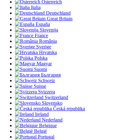
Österreich
Italia
Deutschland
Great Britain
España
Slovenija
France
România
Sverige
Hrvatska
Polska
Magyar
Suomi
България
Schweiz
Suisse
Svizzera
Switzerland
Slovensko
Česká republika
Ireland
Nederland
Belgique
België
Portugal