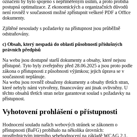
označení by bylo spojeno s nepřiměřeným úsilím, a proto probíhá
postupná optimalizace. Z ekonomických a organizačních důvodů
není rovněž v současnosti možné zpřístupnit veškeré PDF a Office
dokumenty.
Zjištěné nesoulady s požadavky na přístupnost jsou průběžně
odstraňovány.
c) Obsah, který nespadá do oblasti působnosti příslušných
právních předpisů
Na webu jsou dostupné starší dokumenty a obsahy, které nejsou
přístupné. Tyto byly zveřejněny před 28.06.2025 a jsou proto podle
zákona o přístupnosti z působnosti výjimkou; jejich úprava se v
současnosti neplánuje.
Na webu jsou rovněž obsaženy dokumenty a obsahy třetích stran,
které nebyly námi vytvořeny, financovány ani jinak ovlivněny. U
těchto obsahů třetích stran nelze garantovat soulad s požadavky na
přístupnost.
Vyhotovení prohlášení o přístupnosti
Hodnocení souladu našich webových stránek se zákonem o
přístupnosti (BaFG) probíhalo na několika úrovních:
prostřednictvím interního sebehodnocení na základě WCAG 2.1,