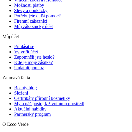
Možnosti platby
Slevy a poukázky
Potřebujete další pomoc?
Firemní zákazníci
Můj zákaznický účet
Můj účet
Přihlásit se
Vytvořit účet
Zapomněli jste heslo?
Kde je moje zásilka?
Uplatnit poukaz
Zajímavá fakta
Beauty blog
Složení
Certifikáty přírodní kosmetiky
My a náš postoj k životnímu prostředí
Aktuální nabídky
Partnerský program
O Ecco Verde