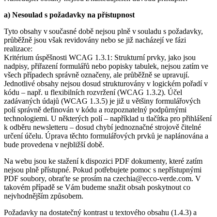
a) Nesoulad s požadavky na přístupnost
Tyto obsahy v současné době nejsou plně v souladu s požadavky,
průběžně jsou však revidovány nebo se již nacházejí ve fázi
realizace:
Kritérium úspěšnosti WCAG 1.3.1: Strukturní prvky, jako jsou
nadpisy, přiřazení formulářů nebo popisky tabulek, nejsou zatím ve
všech případech správně označeny, ale průběžně se upravují.
Jednotlivé obsahy nejsou dosud strukturovány v logickém pořadí v
kódu – např. u flexibilních rozvržení (WCAG 1.3.2). Účel
zadávaných údajů (WCAG 1.3.5) je již u většiny formulářových
polí správně definován v kódu a rozpoznatelný podpůrnými
technologiemi. U některých polí – například u tlačítka pro přihlášení
k odběru newsletteru – dosud chybí jednoznačné strojově čitelné
určení účelu. Úprava těchto formulářových prvků je naplánována a
bude provedena v nejbližší době.
Na webu jsou ke stažení k dispozici PDF dokumenty, které zatím
nejsou plně přístupné. Pokud potřebujete pomoc s nepřístupnými
PDF soubory, obraťte se prosím na czechia@ecco-verde.com. V
takovém případě se Vám budeme snažit obsah poskytnout co
nejvhodnějším způsobem.
Požadavky na dostatečný kontrast u textového obsahu (1.4.3) a