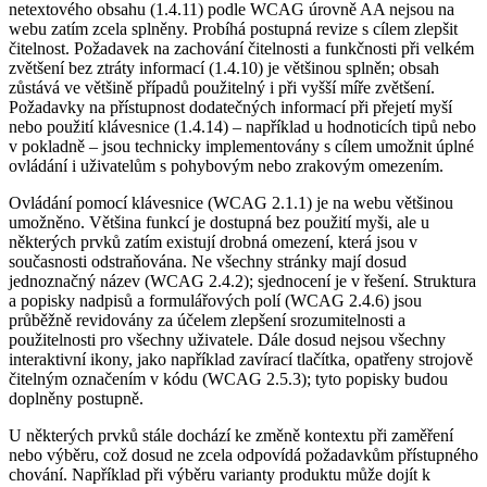
netextového obsahu (1.4.11) podle WCAG úrovně AA nejsou na
webu zatím zcela splněny. Probíhá postupná revize s cílem zlepšit
čitelnost. Požadavek na zachování čitelnosti a funkčnosti při velkém
zvětšení bez ztráty informací (1.4.10) je většinou splněn; obsah
zůstává ve většině případů použitelný i při vyšší míře zvětšení.
Požadavky na přístupnost dodatečných informací při přejetí myší
nebo použití klávesnice (1.4.14) – například u hodnoticích tipů nebo
v pokladně – jsou technicky implementovány s cílem umožnit úplné
ovládání i uživatelům s pohybovým nebo zrakovým omezením.
Ovládání pomocí klávesnice (WCAG 2.1.1) je na webu většinou
umožněno. Většina funkcí je dostupná bez použití myši, ale u
některých prvků zatím existují drobná omezení, která jsou v
současnosti odstraňována. Ne všechny stránky mají dosud
jednoznačný název (WCAG 2.4.2); sjednocení je v řešení. Struktura
a popisky nadpisů a formulářových polí (WCAG 2.4.6) jsou
průběžně revidovány za účelem zlepšení srozumitelnosti a
použitelnosti pro všechny uživatele. Dále dosud nejsou všechny
interaktivní ikony, jako například zavírací tlačítka, opatřeny strojově
čitelným označením v kódu (WCAG 2.5.3); tyto popisky budou
doplněny postupně.
U některých prvků stále dochází ke změně kontextu při zaměření
nebo výběru, což dosud ne zcela odpovídá požadavkům přístupného
chování. Například při výběru varianty produktu může dojít k