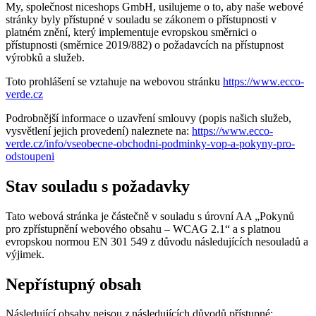
My, společnost niceshops GmbH, usilujeme o to, aby naše webové
stránky byly přístupné v souladu se zákonem o přístupnosti v
platném znění, který implementuje evropskou směrnici o
přístupnosti (směrnice 2019/882) o požadavcích na přístupnost
výrobků a služeb.
Toto prohlášení se vztahuje na webovou stránku
https://www.ecco-
verde.cz
Podrobnější informace o uzavření smlouvy (popis našich služeb,
vysvětlení jejich provedení) naleznete na:
https://www.ecco-
verde.cz/info/vseobecne-obchodni-podminky-vop-a-pokyny-pro-
odstoupeni
Stav souladu s požadavky
Tato webová stránka je částečně v souladu s úrovní AA „Pokynů
pro zpřístupnění webového obsahu – WCAG 2.1“ a s platnou
evropskou normou EN 301 549 z důvodu následujících nesouladů a
výjimek.
Nepřístupný obsah
Následující obsahy nejsou z následujících důvodů přístupné: