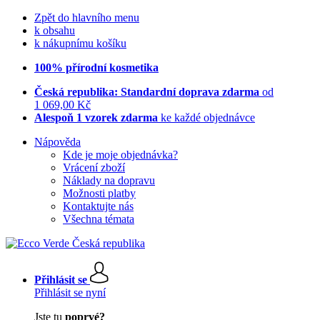
Zpět do hlavního menu
k obsahu
k nákupnímu košíku
100% přírodní kosmetika
Česká republika: Standardní doprava zdarma
od
1 069,00 Kč
Alespoň 1 vzorek zdarma
ke každé objednávce
Nápověda
Kde je moje objednávka?
Vrácení zboží
Náklady na dopravu
Možnosti platby
Kontaktujte nás
Všechna témata
Přihlásit se
Přihlásit se nyní
Jste tu
poprvé?