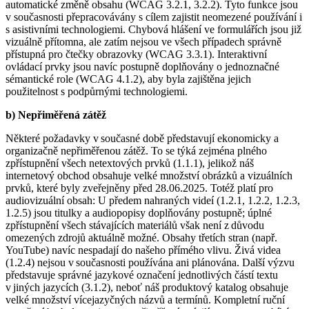
automatické změně obsahu (WCAG 3.2.1, 3.2.2). Tyto funkce jsou
v současnosti přepracovávány s cílem zajistit neomezené používání i
s asistivními technologiemi. Chybová hlášení ve formulářích jsou již
vizuálně přítomna, ale zatím nejsou ve všech případech správně
přístupná pro čtečky obrazovky (WCAG 3.3.1). Interaktivní
ovládací prvky jsou navíc postupně doplňovány o jednoznačné
sémantické role (WCAG 4.1.2), aby byla zajištěna jejich
použitelnost s podpůrnými technologiemi.
b) Nepřiměřená zátěž
Některé požadavky v současné době představují ekonomicky a
organizačně nepřiměřenou zátěž. To se týká zejména plného
zpřístupnění všech netextových prvků (1.1.1), jelikož náš
internetový obchod obsahuje velké množství obrázků a vizuálních
prvků, které byly zveřejněny před 28.06.2025. Totéž platí pro
audiovizuální obsah: U předem nahraných videí (1.2.1, 1.2.2, 1.2.3,
1.2.5) jsou titulky a audiopopisy doplňovány postupně; úplné
zpřístupnění všech stávajících materiálů však není z důvodu
omezených zdrojů aktuálně možné. Obsahy třetích stran (např.
YouTube) navíc nespadají do našeho přímého vlivu. Živá videa
(1.2.4) nejsou v současnosti používána ani plánována. Další výzvu
představuje správné jazykové označení jednotlivých částí textu
v jiných jazycích (3.1.2), neboť náš produktový katalog obsahuje
velké množství vícejazyčných názvů a termínů. Kompletní ruční