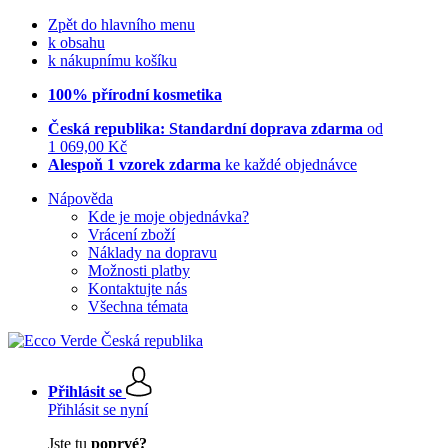
Zpět do hlavního menu
k obsahu
k nákupnímu košíku
100% přírodní kosmetika
Česká republika: Standardní doprava zdarma
od
1 069,00 Kč
Alespoň 1 vzorek zdarma
ke každé objednávce
Nápověda
Kde je moje objednávka?
Vrácení zboží
Náklady na dopravu
Možnosti platby
Kontaktujte nás
Všechna témata
Přihlásit se
Přihlásit se nyní
Jste tu
poprvé?