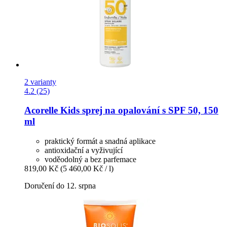
2 varianty
4.2 (25)
Acorelle
Kids sprej na opalování s SPF 50, 150
ml
praktický formát a snadná aplikace
antioxidační a vyživující
voděodolný a bez parfemace
819,00 Kč
(5 460,00 Kč / l)
Doručení do 12. srpna