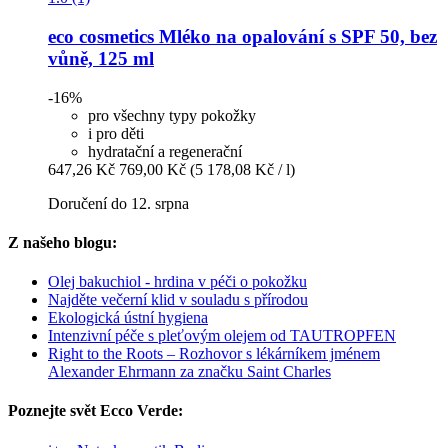
eco cosmetics
Mléko na opalování s SPF 50, bez
vůně, 125 ml
-16%
pro všechny typy pokožky
i pro děti
hydratační a regenerační
647,26 Kč
769,00 Kč
(5 178,08 Kč / l)
Doručení do 12. srpna
Z našeho blogu:
Olej bakuchiol - hrdina v péči o pokožku
Najděte večerní klid v souladu s přírodou
Ekologická ústní hygiena
Intenzivní péče s pleťovým olejem od TAUTROPFEN
Right to the Roots – Rozhovor s lékárníkem jménem
Alexander Ehrmann za značku Saint Charles
Poznejte svět Ecco Verde: