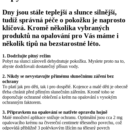
Dny jsou stále teplejší a slunce silnější,
tudíž správná péče o pokožku je naprosto
klíčová. Kromě několika vybraných
produktů na opalování pro Vás máme i
několik tipů na bezstarostné léto.
1. Dodržujte pitný režim
Pobyt na slunci zároveň dehydratuje pokožku. Myslete proto na to,
abyste dodržovali dostatečný přísun vody.
2. Nikdy se nevystavujte přímému slunečnímu záření bez
ochrany
To platí jak pro děti, tak i pro dospělé. Kojence a malé děti je obecně
třeba chránit před přímým slunečním zářením. Kromě toho se
doporučuje ochranné oblečení a krém na opalování s vysokým
ochranným faktorem.
3. Přípravkem na opalování se natřete opravdu hojně
Malé množství aplikace snižuje ochranu. Optimální jsou cca 2 mg
opalovacího krému na čtvereční centimetr tělesného povrchu, což
odpovídá přibližně 3 polévkovým lžícím na tělesný povrch