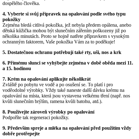
dospělého člověka.
4. Vyberte si svůj přípravek na opalování podle svého typu
pokožky
Zejména bledá citlivá pokožka, jež nebyla předem opálena, anebo
dětská kůžička mohou být slunečním zářením poškozeny již po
několika minutách. Proto se hojně natřete přípravkem s vysokým
ochranným faktorem, Vaše pokožka Vám za to poděkuje!
5. Dostatečnou ochranu potřebují také rty, uši, nos a krk
6. Přímému slunci se vyhýbejte zejména v době oběda mezi 11.
a 15. hodinou
7. Krém na opalování aplikujte několikrát
Zvláště po pobytu ve vodě a po osušení se. To platí i pro
voděodolné výrobky. Vždy také naneste další dávku krému na
opalování na místa, která jsou vystavena velkému tření (např. nos
kvůli slunečním brýlím, ramena kvůli batohu, atd.).
8. Používejte zároveň výrobky po opalování
Podpoříte tak regeneraci pokožky.
9. Především spreje a mléka na opalování před použitím vždy
dobře protřepejte