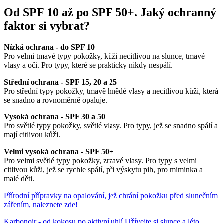
Od SPF 10 až po SPF 50+. Jaký ochranný
faktor si vybrat?
Nízká ochrana - do SPF 10
Pro velmi tmavé typy pokožky, kůži necitlivou na slunce, tmavé
vlasy a oči. Pro typy, které se prakticky nikdy nespálí.
Střední ochrana - SPF 15, 20 a 25
Pro střední typy pokožky, tmavě hnědé vlasy a necitlivou kůži, která
se snadno a rovnoměrně opaluje.
Vysoká ochrana - SPF 30 a 50
Pro světlé typy pokožky, světlé vlasy. Pro typy, jež se snadno spálí a
mají citlivou kůži.
Velmi vysoká ochrana - SPF 50+
Pro velmi světlé typy pokožky, zrzavé vlasy. Pro typy s velmi
citlivou kůži, jež se rychle spálí, při výskytu pih, pro miminka a
malé děti.
Přírodní přípravky na opalování, jež chrání pokožku před slunečním
zářením, naleznete zde!
Karbonoir - od kokosu po aktivní uhlí
Užívejte si slunce a léto