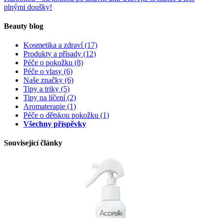
plnými doušky!
Beauty blog
Kosmetika a zdraví
(17)
Produkty a přísady
(12)
Péče o pokožku
(8)
Péče o vlasy
(6)
Naše značky
(6)
Tipy a triky
(5)
Tipy na líčení
(2)
Aromaterapie
(1)
Péče o dětskou pokožku
(1)
Všechny příspěvky
Související články