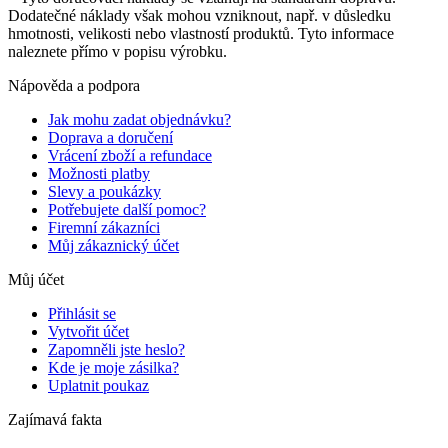
Dodatečné náklady však mohou vzniknout, např. v důsledku
hmotnosti, velikosti nebo vlastností produktů. Tyto informace
naleznete přímo v popisu výrobku.
Nápověda a podpora
Jak mohu zadat objednávku?
Doprava a doručení
Vrácení zboží a refundace
Možnosti platby
Slevy a poukázky
Potřebujete další pomoc?
Firemní zákazníci
Můj zákaznický účet
Můj účet
Přihlásit se
Vytvořit účet
Zapomněli jste heslo?
Kde je moje zásilka?
Uplatnit poukaz
Zajímavá fakta