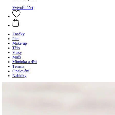
Vytvořit účet
Značky
Pleť
Make-up
Tělo
Vlasy
Muži
Miminka a děti
Témata
Opalování
Nabídky