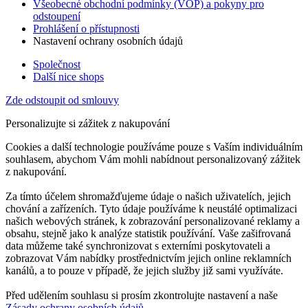
Všeobecné obchodní podmínky (VOP) a pokyny pro
odstoupení
Prohlášení o přístupnosti
Nastavení ochrany osobních údajů
Společnost
Další nice shops
Zde odstoupit od smlouvy
Personalizujte si zážitek z nakupování
Cookies a další technologie používáme pouze s Vaším individuálním
souhlasem, abychom Vám mohli nabídnout personalizovaný zážitek
z nakupování.
Za tímto účelem shromažďujeme údaje o našich uživatelích, jejich
chování a zařízeních. Tyto údaje používáme k neustálé optimalizaci
našich webových stránek, k zobrazování personalizované reklamy a
obsahu, stejně jako k analýze statistik používání. Vaše zašifrovaná
data můžeme také synchronizovat s externími poskytovateli a
zobrazovat Vám nabídky prostřednictvím jejich online reklamních
kanálů, a to pouze v případě, že jejich služby již sami využíváte.
Před udělením souhlasu si prosím zkontrolujte nastavení a naše
Zásady ochrany osobních údajů
.