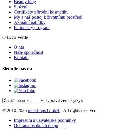
Beauty blog
Složení
Certifikáty přírodní kosmetiky
My a náš postoj k životnímu prostředí
Aktuální nabídky
Partnerský program
O Ecco Verde
O nás
Naše společnost
Kontakt
Sledujte nás na
Upravit zemi / jazyk
© 2010-2026
niceshops GmbH
- All rights reserved.
Impresum a uživatelské podmínky
Ochrana osobních údajů