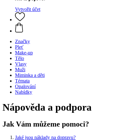
Vytvořit účet
Značky
Pleť
Make-up
Tělo
Vlasy
Muži
Miminka a děti
Témata
Opalování
Nabídky
Nápověda a podpora
Jak Vám můžeme pomoci?
Jaké jsou náklady na dopravu?