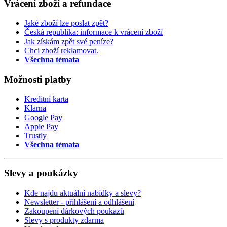
Vrácení zboží a refundace
Jaké zboží lze poslat zpět?
Česká republika: informace k vrácení zboží
Jak získám zpět své peníze?
Chci zboží reklamovat.
Všechna témata
Možnosti platby
Kreditní karta
Klarna
Google Pay
Apple Pay
Trustly
Všechna témata
Slevy a poukázky
Kde najdu aktuální nabídky a slevy?
Newsletter - přihlášení a odhlášení
Zakoupení dárkových poukazů
Slevy s produkty zdarma