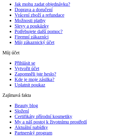
Jak mohu zadat objednávku?
Doprava a doručení
Vrácení zboží a refundace
Možnosti platby
Slevy a poukázky
Potřebujete další pomoc?
Firemní zákazníci
Můj zákaznický účet
Můj účet
Přihlásit se
Vytvořit účet
Zapomněli jste heslo?
Kde je moje zásilka?
Uplatnit poukaz
Zajímavá fakta
Beauty blog
Složení
Certifikáty přírodní kosmetiky
My a náš postoj k životnímu prostředí
Aktuální nabídky
Partnerský program