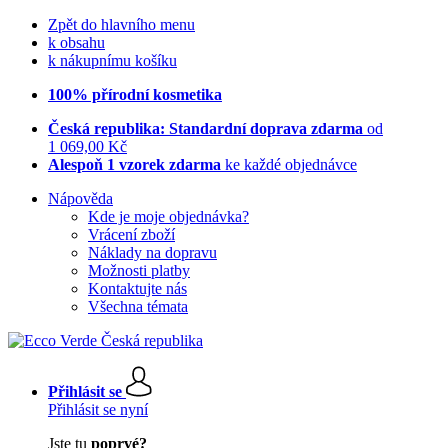
Zpět do hlavního menu
k obsahu
k nákupnímu košíku
100% přírodní kosmetika
Česká republika: Standardní doprava zdarma
od
1 069,00 Kč
Alespoň 1 vzorek zdarma
ke každé objednávce
Nápověda
Kde je moje objednávka?
Vrácení zboží
Náklady na dopravu
Možnosti platby
Kontaktujte nás
Všechna témata
Přihlásit se
Přihlásit se nyní
Jste tu
poprvé?