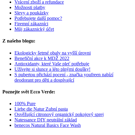
Vrácení zboží a refundace
Možnosti platby
Slevy a poukázky
Potřebujete další pomoc?
Firemní zákazníci
Můj zákaznický účet
Z našeho blogu:
Ekologicky šetrné obaly na vyšší úrovni
Benefiční akce k MDŽ 2022
Antioxidanty, které Vaše pleť potřebuje
Užívejte si slunce a léto plnými doušky!
S pubertou přichází pocení - značka youfreen nabízí
deodorant pro děti a dospívající
Poznejte svět Ecco Verde:
100% Pure
Liebe die Natur Zubní pasta
Osvěžující citronový organický pokojový sprej
Natessance DIY neutrální základ
benecos Natural Basics Face Wash