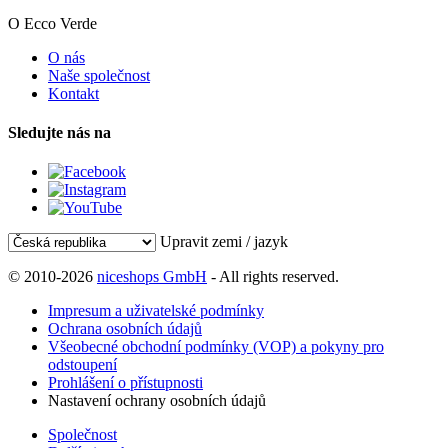
O Ecco Verde
O nás
Naše společnost
Kontakt
Sledujte nás na
Upravit zemi / jazyk
© 2010-2026
niceshops GmbH
- All rights reserved.
Impresum a uživatelské podmínky
Ochrana osobních údajů
Všeobecné obchodní podmínky (VOP) a pokyny pro
odstoupení
Prohlášení o přístupnosti
Nastavení ochrany osobních údajů
Společnost