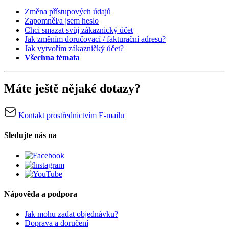
Změna přístupových údajů
Zapomněl/a jsem heslo
Chci smazat svůj zákaznický účet
Jak změním doručovací / fakturační adresu?
Jak vytvořím zákazničký účet?
Všechna témata
Máte ještě nějaké dotazy?
Kontakt prostřednictvím E-mailu
Sledujte nás na
Nápověda a podpora
Jak mohu zadat objednávku?
Doprava a doručení