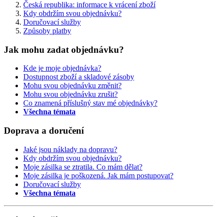
Česká republika: informace k vrácení zboží
Kdy obdržím svou objednávku?
Doručovací služby
Způsoby platby
Jak mohu zadat objednávku?
Kde je moje objednávka?
Dostupnost zboží a skladové zásoby
Mohu svou objednávku změnit?
Mohu svou objednávku zrušit?
Co znamená příslušný stav mé objednávky?
Všechna témata
Doprava a doručení
Jaké jsou náklady na dopravu?
Kdy obdržím svou objednávku?
Moje zásilka se ztratila. Co mám dělat?
Moje zásilka je poškozená. Jak mám postupovat?
Doručovací služby
Všechna témata