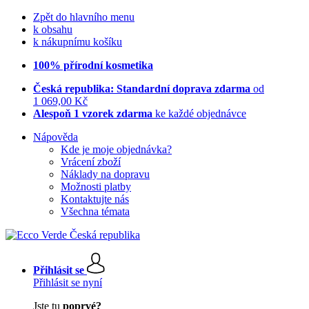
Zpět do hlavního menu
k obsahu
k nákupnímu košíku
100% přírodní kosmetika
Česká republika: Standardní doprava zdarma
od
1 069,00 Kč
Alespoň 1 vzorek zdarma
ke každé objednávce
Nápověda
Kde je moje objednávka?
Vrácení zboží
Náklady na dopravu
Možnosti platby
Kontaktujte nás
Všechna témata
Přihlásit se
Přihlásit se nyní
Jste tu
poprvé?