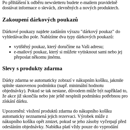
Po přihlášení k odběru newsletteru budete e-mailem pravidelně
dostávat informace o slevách, zlevněných a nových produktech.
Zakoupení dárkových poukazů
Dárkové poukazy najdete zadáním výrazu "dárkový poukaz" do
vyhledávacího pole. Nabízíme dva typy dárkových poukazů:
vytištěný poukaz, který doručíme na Vaši adresu;
e-mailový poukaz, který si můžete vytisknout sami nebo jej
přeposlat někomu jinému.
Slevy s produkty zdarma
Dárky zdarma se automaticky zobrazí v nákupním košíku, jakmile
splníte stanovenou podmínku (např. minimální hodnotu
objednávky). Pokud se tak nestane, důvodem může být například to,
že akce již skončila nebo jste ještě nesplnili podmínku potřebnou pro
získání dárku.
Upozornění: vložení produktů zdarma do nákupního košíku
automaticky neznamená jejich rezervaci. Výrobek může z
nákupního košíku opět zmizet, pokud se jeho zásoby vyčerpají před
odesláním objednávky. Nabídka platí vždy pouze do vyprodání