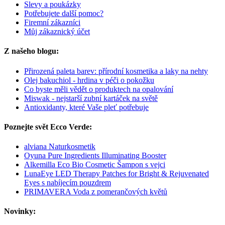
Slevy a poukázky
Potřebujete další pomoc?
Firemní zákazníci
Můj zákaznický účet
Z našeho blogu:
Přirozená paleta barev: přírodní kosmetika a laky na nehty
Olej bakuchiol - hrdina v péči o pokožku
Co byste měli vědět o produktech na opalování
Miswak - nejstarší zubní kartáček na světě
Antioxidanty, které Vaše pleť potřebuje
Poznejte svět Ecco Verde:
alviana Naturkosmetik
Oyuna Pure Ingredients Illuminating Booster
Alkemilla Eco Bio Cosmetic Šampon s vejci
LunaEye LED Therapy Patches for Bright & Rejuvenated
Eyes s nabíjecím pouzdrem
PRIMAVERA Voda z pomerančových květů
Novinky: