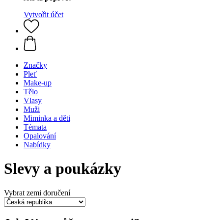
Vytvořit účet
Značky
Pleť
Make-up
Tělo
Vlasy
Muži
Miminka a děti
Témata
Opalování
Nabídky
Slevy a poukázky
Vybrat zemi doručení