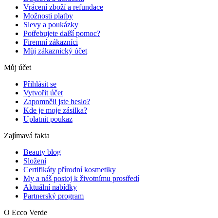
Vrácení zboží a refundace
Možnosti platby
Slevy a poukázky
Potřebujete další pomoc?
Firemní zákazníci
Můj zákaznický účet
Můj účet
Přihlásit se
Vytvořit účet
Zapomněli jste heslo?
Kde je moje zásilka?
Uplatnit poukaz
Zajímavá fakta
Beauty blog
Složení
Certifikáty přírodní kosmetiky
My a náš postoj k životnímu prostředí
Aktuální nabídky
Partnerský program
O Ecco Verde