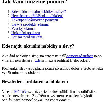
Jak Vám můžeme pomoci?
Kde najdu aktuální nabídky a slevy?
Newsletter - přihlášení a odhlášení
Zakoupení dárkových poukazů
Slevy s produkty zdarma
Vzorky zdarma
Uplatnění poukazu
Poukaz není funkční
Kde najdu aktuální nabídky a slevy?
Aktuální nabídky a slevy naleznete na naší
domovské stránce
nebo
v našem newsletteru -
zde
se můžete přihlásit k jeho odběru.
Poznámka: slevy jsou platné pouze po určitou dobu, a proto je nelze
využít mimo toto období.
Newsletter - přihlášení a odhlášení
V sekci
Můj účet
se můžete jednoduše přihlásit nebo odhlásit z
odběru newsletteru. Z odběru newsletteru se můžete kdykoli
odhlásit také pomocí odkazu na konci e-mailu.