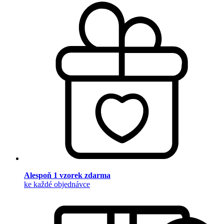
Alespoň 1 vzorek zdarma
ke každé objednávce