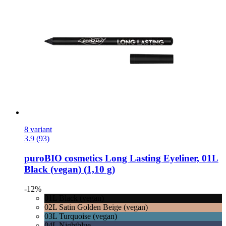
8 variant
3.9 (93)
puroBIO cosmetics
Long Lasting Eyeliner, 01L
Black (vegan) (1,10 g)
-12%
01L Black (vegan)
02L Satin Golden Beige (vegan)
03L Turquoise (vegan)
04L Nightblue