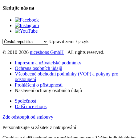
Sledujte nás na
Upravit zemi / jazyk
© 2010-2026
niceshops GmbH
- All rights reserved.
Impresum a uživatelské podmínky
Ochrana osobních údajů
Všeobecné obchodní podmínky (VOP) a pokyny pro
odstoupení
Prohlášení o přístupnosti
Nastavení ochrany osobních údajů
Společnost
Další nice shops
Zde odstoupit od smlouvy
Personalizujte si zážitek z nakupování
Cookies a další technologie používáme pouze s Vaším individuálním