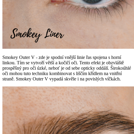
Smokey Outer V - zde je spodní vnější linie řas spojena s horní
linkou. Tím se vytvoří větší a kočičí oči. Tento efekt je obzvláště
prospěšný pro oči úzké, neboť je od sebe opticky oddálí. Širokoúhlé
oči mohou tuto techniku kombinovat s liščím křídlem na vnitřní
straně. Smokey Outer V vypadá skvěle i na povislých víčkách.