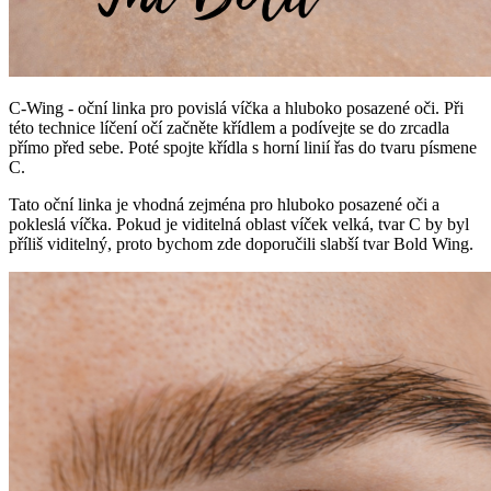
C-Wing - oční linka pro povislá víčka a hluboko posazené oči. Při
této technice líčení očí začněte křídlem a podívejte se do zrcadla
přímo před sebe. Poté spojte křídla s horní linií řas do tvaru písmene
C.
Tato oční linka je vhodná zejména pro hluboko posazené oči a
pokleslá víčka. Pokud je viditelná oblast víček velká, tvar C by byl
příliš viditelný, proto bychom zde doporučili slabší tvar Bold Wing.