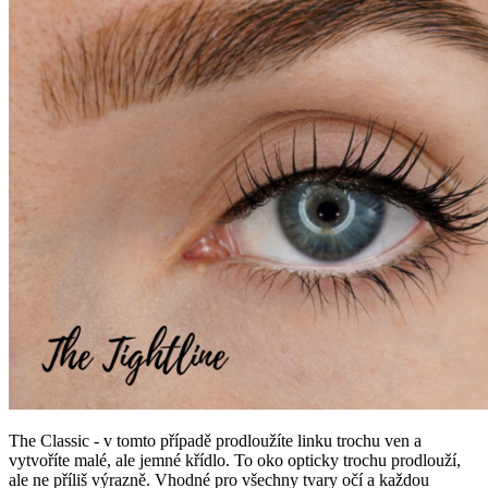
The Classic - v tomto případě prodloužíte linku trochu ven a
vytvoříte malé, ale jemné křídlo. To oko opticky trochu prodlouží,
ale ne příliš výrazně. Vhodné pro všechny tvary očí a každou