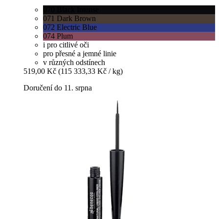
070 Black Intense
071 Dark Brown
072 Electric Blue
074 Plum
i pro citlivé oči
pro přesné a jemné linie
v různých odstínech
519,00 Kč
(115 333,33 Kč / kg)
Doručení do 11. srpna