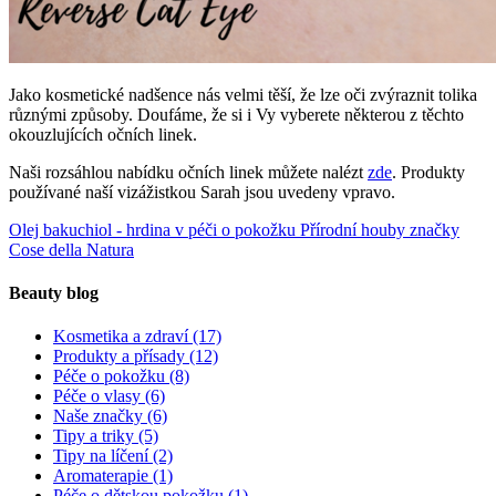
Jako kosmetické nadšence nás velmi těší, že lze oči zvýraznit tolika
různými způsoby. Doufáme, že si i Vy vyberete některou z těchto
okouzlujících očních linek.
Naši rozsáhlou nabídku očních linek můžete nalézt
zde
. Produkty
používané naší vizážistkou Sarah jsou uvedeny vpravo.
Olej bakuchiol - hrdina v péči o pokožku
Přírodní houby značky
Cose della Natura
Beauty blog
Kosmetika a zdraví
(17)
Produkty a přísady
(12)
Péče o pokožku
(8)
Péče o vlasy
(6)
Naše značky
(6)
Tipy a triky
(5)
Tipy na líčení
(2)
Aromaterapie
(1)
Péče o dětskou pokožku
(1)