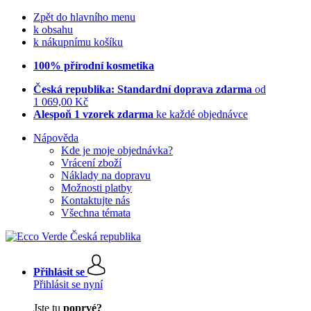
Zpět do hlavního menu
k obsahu
k nákupnímu košíku
100% přírodní kosmetika
Česká republika: Standardní doprava zdarma
od
1 069,00 Kč
Alespoň 1 vzorek zdarma
ke každé objednávce
Nápověda
Kde je moje objednávka?
Vrácení zboží
Náklady na dopravu
Možnosti platby
Kontaktujte nás
Všechna témata
Přihlásit se
Přihlásit se nyní
Jste tu
poprvé?