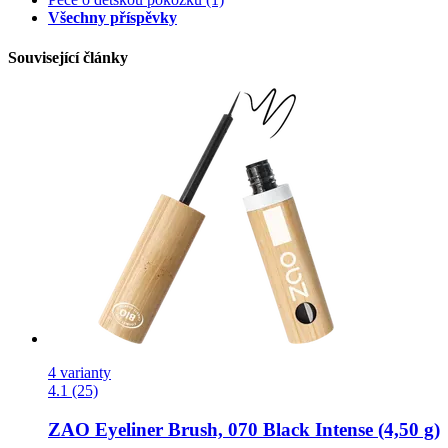
Všechny příspěvky
Související články
4 varianty
4.1 (25)
ZAO
Eyeliner Brush, 070 Black Intense (4,50 g)