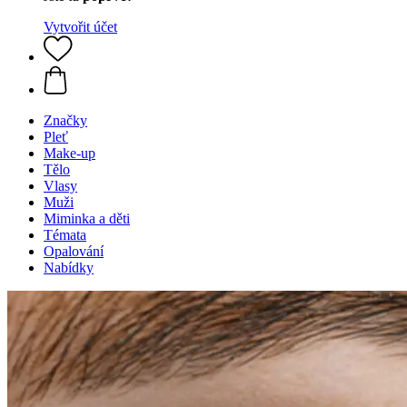
Vytvořit účet
Značky
Pleť
Make-up
Tělo
Vlasy
Muži
Miminka a děti
Témata
Opalování
Nabídky