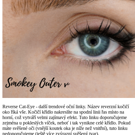
Reverse Cat-Eye - další trendové oční linky. Název reverzní kočičí
oko říká vše. Kočičí křídlo nakreslíte na spodní linii řas místo na
horní, což vytváří velmi zajímavý efekt. Tuto linku doporučujeme
zejména u pokleslých víček, neboť i tak vynikne celé křídlo. Pokud
máte svěšené oči (vnější koutek oka je níže než vnitřní), tuto linku
nedoporučujeme (ještě více zvýrazní svěšený tvar).