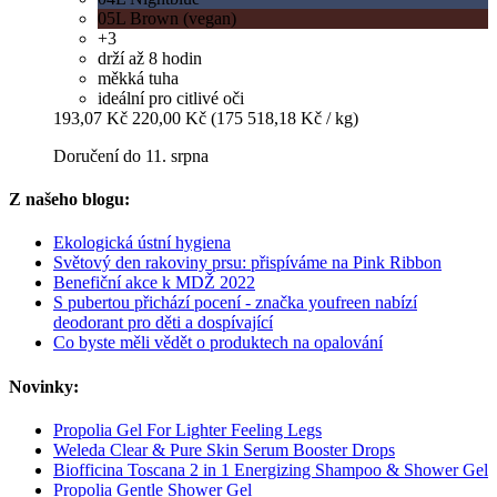
05L Brown (vegan)
+3
drží až 8 hodin
měkká tuha
ideální pro citlivé oči
193,07 Kč
220,00 Kč
(175 518,18 Kč / kg)
Doručení do 11. srpna
Z našeho blogu:
Ekologická ústní hygiena
Světový den rakoviny prsu: přispíváme na Pink Ribbon
Benefiční akce k MDŽ 2022
S pubertou přichází pocení - značka youfreen nabízí
deodorant pro děti a dospívající
Co byste měli vědět o produktech na opalování
Novinky:
Propolia Gel For Lighter Feeling Legs
Weleda Clear & Pure Skin Serum Booster Drops
Biofficina Toscana 2 in 1 Energizing Shampoo & Shower Gel
Propolia Gentle Shower Gel