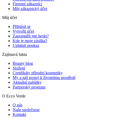
Firemní zákazníci
Můj zákaznický účet
Můj účet
Přihlásit se
Vytvořit účet
Zapomněli jste heslo?
Kde je moje zásilka?
Uplatnit poukaz
Zajímavá fakta
Beauty blog
Složení
Certifikáty přírodní kosmetiky
My a náš postoj k životnímu prostředí
Aktuální nabídky
Partnerský program
O Ecco Verde
O nás
Naše společnost
Kontakt