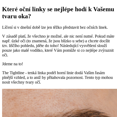
Které oční linky se nejlépe hodí k Vašemu
tvaru oka?
Líčení si v dnešní době lze jen těžko představit bez očních linek.
V zásadě platí, že všechno je možné, ale nic není nutné. Pokud máte
např. úzké oči (to znamená, že jsou blízko u sebe) a chcete docílit
tzv. liščího pohledu, jděte do toho! Následující vysvětlení slouží
pouze jako malé vodítko, které Vám pomůže si co nejlépe zvýraznit
oči.
Jdeme na to!
The Tightline - tenká linka podél horní linie dodá Vašim řasám
plnější vzhled, a to aniž by přitahovala pozornost. Tento typ mohou
nosit všechny tvary očí.