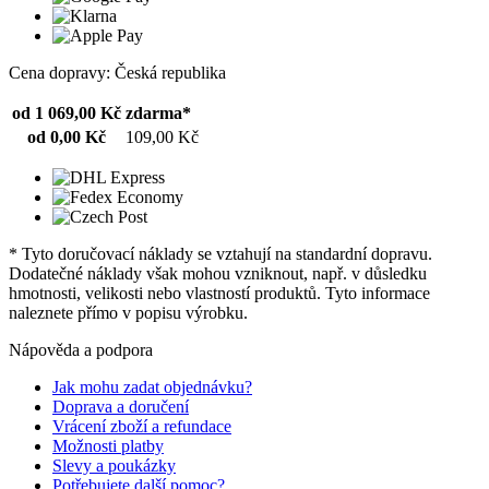
Cena dopravy: Česká republika
od 1 069,00 Kč
zdarma*
od 0,00 Kč
109,00 Kč
* Tyto doručovací náklady se vztahují na standardní dopravu.
Dodatečné náklady však mohou vzniknout, např. v důsledku
hmotnosti, velikosti nebo vlastností produktů. Tyto informace
naleznete přímo v popisu výrobku.
Nápověda a podpora
Jak mohu zadat objednávku?
Doprava a doručení
Vrácení zboží a refundace
Možnosti platby
Slevy a poukázky
Potřebujete další pomoc?