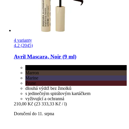
4 varianty
4.2 (2045)
Avril
Mascara, Noir (9 ml)
Noir
Marron
Marine
Prune
dlouhá výdrž bez žmolků
s jedinečným spirálovým kartáčkem
vyživující a ochranná
210,00 Kč
(23 333,33 Kč / l)
Doručení do 11. srpna