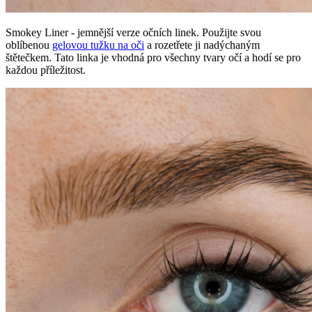
Smokey Liner - jemnější verze očních linek. Použijte svou
oblíbenou
gelovou tužku na oči
a rozetřete ji nadýchaným
štětečkem. Tato linka je vhodná pro všechny tvary očí a hodí se pro
každou příležitost.