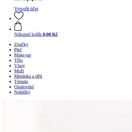
Vytvořit účet
Nákupní košík
0,00 Kč
Značky
Pleť
Make-up
Tělo
Vlasy
Muži
Miminka a děti
Témata
Opalování
Nabídky