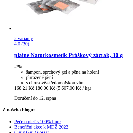
2 varianty
4.0 (30)
plaine Naturkosmetik
Práškový zázrak, 30 g
-7%
šampon, sprchový gel a pěna na holení
přirozeně pění
s citrusově-středomořskou vůní
168,21 Kč
180,00 Kč
(5 607,00 Kč / kg)
Doručení do 12. srpna
Z našeho blogu:
Péče o pleť s 100% Pure
Benefiční akce k MDŽ 2022
Curly Girl Glossar