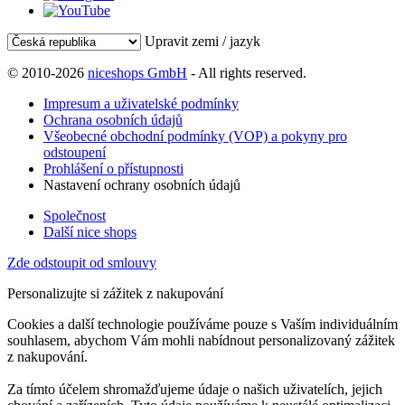
Upravit zemi / jazyk
© 2010-2026
niceshops GmbH
- All rights reserved.
Impresum a uživatelské podmínky
Ochrana osobních údajů
Všeobecné obchodní podmínky (VOP) a pokyny pro
odstoupení
Prohlášení o přístupnosti
Nastavení ochrany osobních údajů
Společnost
Další nice shops
Zde odstoupit od smlouvy
Personalizujte si zážitek z nakupování
Cookies a další technologie používáme pouze s Vaším individuálním
souhlasem, abychom Vám mohli nabídnout personalizovaný zážitek
z nakupování.
Za tímto účelem shromažďujeme údaje o našich uživatelích, jejich