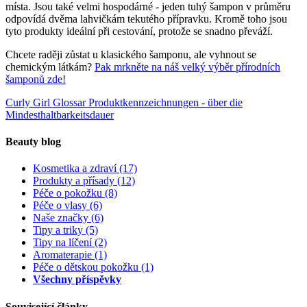
místa. Jsou také velmi hospodárné - jeden tuhý šampon v průměru
odpovídá dvěma lahvičkám tekutého přípravku. Kromě toho jsou
tyto produkty ideální při cestování, protože se snadno převáží.
Chcete raději zůstat u klasického šamponu, ale vyhnout se
chemickým látkám?
Pak mrkněte na náš velký výběr přírodních
šamponů zde!
Curly Girl Glossar
Produktkennzeichnungen - über die
Mindesthaltbarkeitsdauer
Beauty blog
Kosmetika a zdraví
(17)
Produkty a přísady
(12)
Péče o pokožku
(8)
Péče o vlasy
(6)
Naše značky
(6)
Tipy a triky
(5)
Tipy na líčení
(2)
Aromaterapie
(1)
Péče o dětskou pokožku
(1)
Všechny příspěvky
Související články