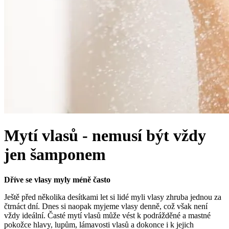
Mytí vlasů - nemusí být vždy
jen šamponem
Dříve se vlasy myly méně často
Ještě před několika desítkami let si lidé myli vlasy zhruba jednou za
čtrnáct dní. Dnes si naopak myjeme vlasy denně, což však není
vždy ideální. Časté mytí vlasů může vést k podrážděné a mastné
pokožce hlavy, lupům, lámavosti vlasů a dokonce i k jejich