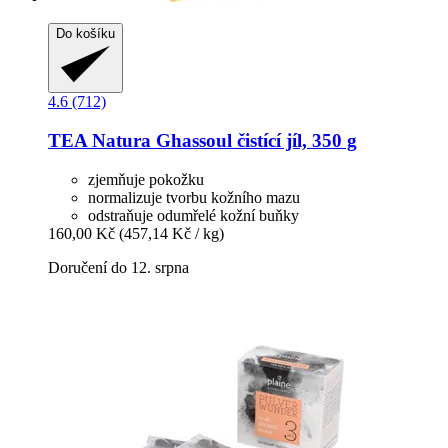
Do košíku
4.6 (712)
TEA Natura
Ghassoul čistící jíl, 350 g
zjemňuje pokožku
normalizuje tvorbu kožního mazu
odstraňuje odumřelé kožní buňky
160,00 Kč
(457,14 Kč / kg)
Doručení do 12. srpna