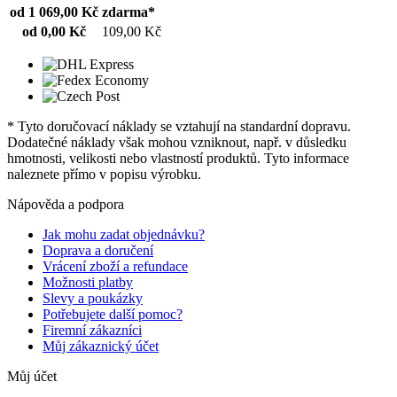
od 1 069,00 Kč
zdarma*
od 0,00 Kč
109,00 Kč
* Tyto doručovací náklady se vztahují na standardní dopravu.
Dodatečné náklady však mohou vzniknout, např. v důsledku
hmotnosti, velikosti nebo vlastností produktů. Tyto informace
naleznete přímo v popisu výrobku.
Nápověda a podpora
Jak mohu zadat objednávku?
Doprava a doručení
Vrácení zboží a refundace
Možnosti platby
Slevy a poukázky
Potřebujete další pomoc?
Firemní zákazníci
Můj zákaznický účet
Můj účet