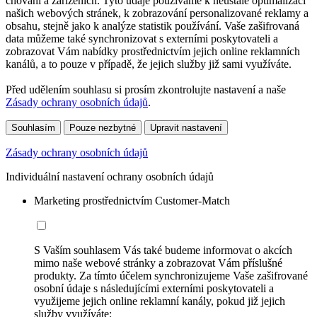
chování a zařízeních. Tyto údaje používáme k neustálé optimalizaci
našich webových stránek, k zobrazování personalizované reklamy a
obsahu, stejně jako k analýze statistik používání. Vaše zašifrovaná
data můžeme také synchronizovat s externími poskytovateli a
zobrazovat Vám nabídky prostřednictvím jejich online reklamních
kanálů, a to pouze v případě, že jejich služby již sami využíváte.
Před udělením souhlasu si prosím zkontrolujte nastavení a naše
Zásady ochrany osobních údajů
.
Souhlasím
Pouze nezbytné
Upravit nastavení
Zásady ochrany osobních údajů
Individuální nastavení ochrany osobních údajů
Marketing prostřednictvím Customer-Match
S Vaším souhlasem Vás také budeme informovat o akcích
mimo naše webové stránky a zobrazovat Vám příslušné
produkty. Za tímto účelem synchronizujeme Vaše zašifrované
osobní údaje s následujícími externími poskytovateli a
využijeme jejich online reklamní kanály, pokud již jejich
služby využíváte: