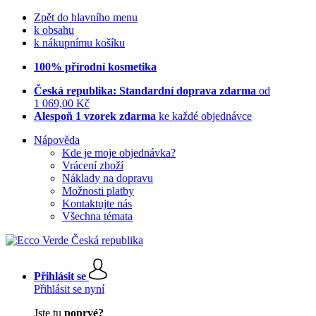
Zpět do hlavního menu
k obsahu
k nákupnímu košíku
100% přírodní kosmetika
Česká republika: Standardní doprava zdarma
od
1 069,00 Kč
Alespoň 1 vzorek zdarma
ke každé objednávce
Nápověda
Kde je moje objednávka?
Vrácení zboží
Náklady na dopravu
Možnosti platby
Kontaktujte nás
Všechna témata
Přihlásit se
Přihlásit se nyní
Jste tu
poprvé?