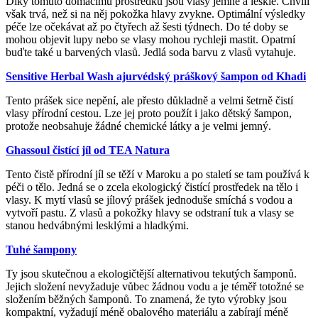
Díky tomuto domácímu prostředku jsou vlasy jemné a lesklé. Chvíli
však trvá, než si na něj pokožka hlavy zvykne. Optimální výsledky
péče lze očekávat až po čtyřech až šesti týdnech. Do té doby se
mohou objevit lupy nebo se vlasy mohou rychleji mastit. Opatrní
buďte také u barvených vlasů. Jedlá soda barvu z vlasů vytahuje.
Sensitive Herbal Wash ajurvédský práškový šampon od Khadi
Tento prášek sice nepění, ale přesto důkladně a velmi šetrně čistí
vlasy přírodní cestou. Lze jej proto použít i jako dětský šampon,
protože neobsahuje žádné chemické látky a je velmi jemný.
Ghassoul čistící jíl od TEA Natura
Tento čistě přírodní jíl se těží v Maroku a po staletí se tam používá k
péči o tělo. Jedná se o zcela ekologický čistící prostředek na tělo i
vlasy. K mytí vlasů se jílový prášek jednoduše smíchá s vodou a
vytvoří pastu. Z vlasů a pokožky hlavy se odstraní tuk a vlasy se
stanou hedvábnými lesklými a hladkými.
Tuhé šampony
Ty jsou skutečnou a ekologičtější alternativou tekutých šamponů.
Jejich složení nevyžaduje vůbec žádnou vodu a je téměř totožné se
složením běžných šamponů. To znamená, že tyto výrobky jsou
kompaktní, vyžadují méně obalového materiálu a zabírají méně