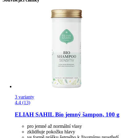
3 varianty
4.4 (13)
ELIAH SAHIL
Bio jemný šampon, 100 g
pro jemné až normální vlasy
zklidňuje pokožku hlavy
ve formě prášku šetrného k životnímu prostředí