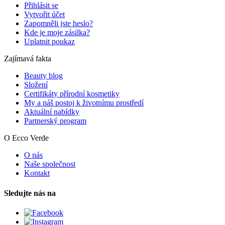
Přihlásit se
Vytvořit účet
Zapomněli jste heslo?
Kde je moje zásilka?
Uplatnit poukaz
Zajímavá fakta
Beauty blog
Složení
Certifikáty přírodní kosmetiky
My a náš postoj k životnímu prostředí
Aktuální nabídky
Partnerský program
O Ecco Verde
O nás
Naše společnost
Kontakt
Sledujte nás na