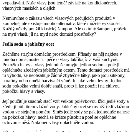
vypadávání. Naše vlasy jsou téměř závislé na kondicionérech,
vlasových maskách a olejích.
Nemluvíme o zákazu všech vlasových pečujících produktů v
koupelně, ale existuje mnoho alternativ, které můžete vyzkoušet.
Každý někdy použil klasický šampon. Ale co tuhý šampon, prášek
na mytí vlasů, jíl na mytí nebo domácí prostředky?
Jedlá soda a jablečný ocet
Začněme starým domácím prostředkem. Přísady na něj najdete v
mnoha domácnostech - péče o vlasy takříkajíc z Vaší kuchyně.
Pokožku hlavy a vlasy jednoduše umyjte jedlou sodou a poté ji
opláchněte zředěným jablečným octem. Tento domácí prostředek má
tu výhodu, že neobsahuje žádné zbytečné látky, jako jsou silikony,
parafíny nebo umělá barviva či vůně. Je také velmi levný. Jedlou
sodu pokožka velmi dobře snáší, proto ji lze použít i na citlivou
pokožku hlavy a vlasy.
Její použití je snadné: stačí vzít velkou polévkovou lžíci jedlé sody a
zředit ji půl litrem vlažné vody. Jablečný ocet se rovněž ředí vlažnou
vodou ve stejném poměru. Směs jedlé sody se pak jednoduše nanese
na pokožku hlavy, nechá se krátce působit a poté se opláchne
octovou směsí. Nakonec vlasy opláchněte vodou.