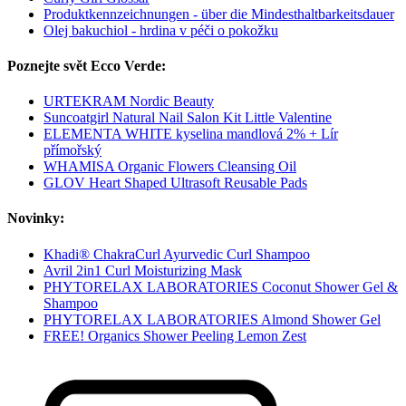
Produktkennzeichnungen - über die Mindesthaltbarkeitsdauer
Olej bakuchiol - hrdina v péči o pokožku
Poznejte svět Ecco Verde:
URTEKRAM Nordic Beauty
Suncoatgirl Natural Nail Salon Kit Little Valentine
ELEMENTA WHITE kyselina mandlová 2% + Lír
přímořský
WHAMISA Organic Flowers Cleansing Oil
GLOV Heart Shaped Ultrasoft Reusable Pads
Novinky:
Khadi® ChakraCurl Ayurvedic Curl Shampoo
Avril 2in1 Curl Moisturizing Mask
PHYTORELAX LABORATORIES Coconut Shower Gel &
Shampoo
PHYTORELAX LABORATORIES Almond Shower Gel
FREE! Organics Shower Peeling Lemon Zest