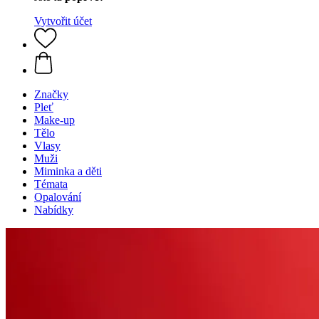
Vytvořit účet
Značky
Pleť
Make-up
Tělo
Vlasy
Muži
Miminka a děti
Témata
Opalování
Nabídky