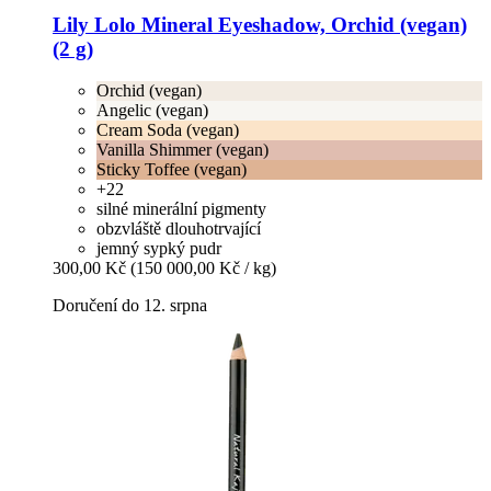
Lily Lolo
Mineral Eyeshadow, Orchid (vegan)
(2 g)
Orchid (vegan)
Angelic (vegan)
Cream Soda (vegan)
Vanilla Shimmer (vegan)
Sticky Toffee (vegan)
+22
silné minerální pigmenty
obzvláště dlouhotrvající
jemný sypký pudr
300,00 Kč
(150 000,00 Kč / kg)
Doručení do 12. srpna