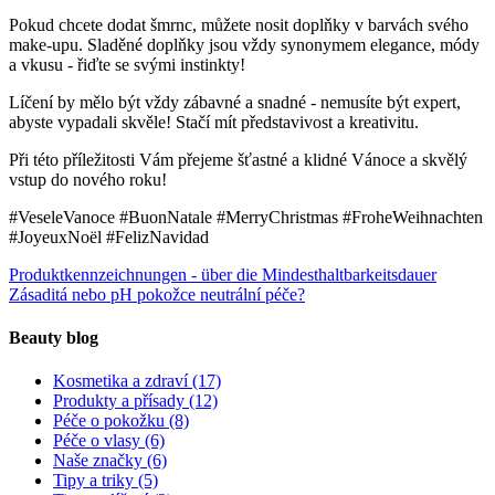
Pokud chcete dodat šmrnc, můžete nosit doplňky v barvách svého
make-upu. Sladěné doplňky jsou vždy synonymem elegance, módy
a vkusu - řiďte se svými instinkty!
Líčení by mělo být vždy zábavné a snadné - nemusíte být expert,
abyste vypadali skvěle! Stačí mít představivost a kreativitu.
Při této příležitosti Vám přejeme šťastné a klidné Vánoce a skvělý
vstup do nového roku!
#VeseleVanoce #BuonNatale #MerryChristmas #FroheWeihnachten
#JoyeuxNoël #FelizNavidad
Produktkennzeichnungen - über die Mindesthaltbarkeitsdauer
Zásaditá nebo pH pokožce neutrální péče?
Beauty blog
Kosmetika a zdraví
(17)
Produkty a přísady
(12)
Péče o pokožku
(8)
Péče o vlasy
(6)
Naše značky
(6)
Tipy a triky
(5)