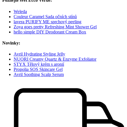
Poznejte svět Ecco Verde:
Weleda
Couleur Caramel Sada očních stínů
lavera PURIFY ME sprchový peeling
Zoya goes pretty Refreshing Mint Shower Gel
hello simple DIY Deodorant Cream Box
Novinky:
Avril Hydrating Styling Jelly
NUORI Creamy Quartz & Enzyme Exfoliator
STYX Tělový krém s aronií
Propolia SOS Skincare Gel
Avril Soothing Scalp Serum