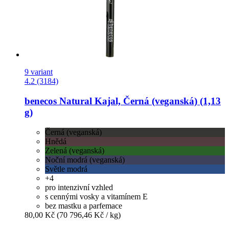
9 variant
4.2 (3184)
benecos
Natural Kajal, Černá (veganská) (1,13
g)
Černá (veganská)
Hnědá
Zelená (veganská)
Noční modrá (veganská)
Světle modrá
+4
pro intenzivní vzhled
s cennými vosky a vitamínem E
bez mastku a parfemace
80,00 Kč
(70 796,46 Kč / kg)