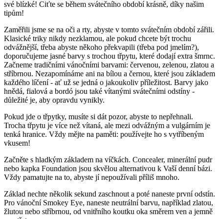
své blízké! Ciťte se během svátečního období krásně, díky našim
tipům!
Zaměřili jsme se na oči a rty, abyste v tomto svátečním období zářili.
Klasické triky nikdy nezklamou, ale pokud chcete být trochu
odvážnější, třeba abyste někoho překvapili (třeba pod jmelím?),
doporučujeme jasné barvy s trochou třpytu, které dodají extra šmrnc.
Začneme tradičními vánočními barvami: červenou, zelenou, zlatou a
stříbrnou. Nezapomínáme ani na bílou a černou, které jsou základem
každého líčení - ať už se jedná o jakoukoliv příležitost. Barvy jako
hnědá, fialová a bordó jsou také vítanými svátečními odstíny -
důležité je, aby opravdu vynikly.
Pokud jde o třpytky, musíte si dát pozor, abyste to nepřehnali.
Trocha třpytu je více než vítaná, ale mezi odvážným a vulgárním je
tenká hranice. Vždy mějte na paměti: používejte ho s vytříbeným
vkusem!
Začněte s hladkým základem na víčkách. Concealer, minerální pudr
nebo kapka Foundation jsou skvělou alternativou k Vaší denní bázi.
Vždy pamatujte na to, abyste jí nepoužívali příliš mnoho.
Základ nechte několik sekund zaschnout a poté naneste první odstín.
Pro vánoční Smokey Eye, naneste neutrální barvu, například zlatou,
žlutou nebo stříbrnou, od vnitřního koutku oka směrem ven a jemně