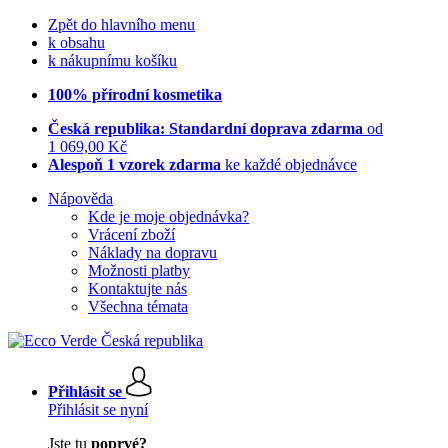
Zpět do hlavního menu
k obsahu
k nákupnímu košíku
100% přírodní kosmetika
Česká republika: Standardní doprava zdarma
od
1 069,00 Kč
Alespoň 1 vzorek zdarma
ke každé objednávce
Nápověda
Kde je moje objednávka?
Vrácení zboží
Náklady na dopravu
Možnosti platby
Kontaktujte nás
Všechna témata
Přihlásit se
Přihlásit se nyní
Jste tu
poprvé?