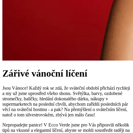
Zářivé vánoční líčení
Jsou Vánoce! Každý rok se zdá, že sváteční období přichází rychleji
a my už jsme uprostřed všeho shonu. Světýlka, barvy, ozdobené
stromečky, balíčky, hledání dokonalého dárku, nákupy v
supermarketech na poslední chvíli, abychom zařídili posledních pár
věcí na sváteční hostinu - a pak? Na přemýšlení o svátečním líčení,
natož o tom silvestrovském, zbývá jen málo času!
Nepropadejte panice! V Ecco Verde jsme pro Vás připravili několik
tipů na vkusné a elegantní líčení, abyste se mohli soustředit raději na