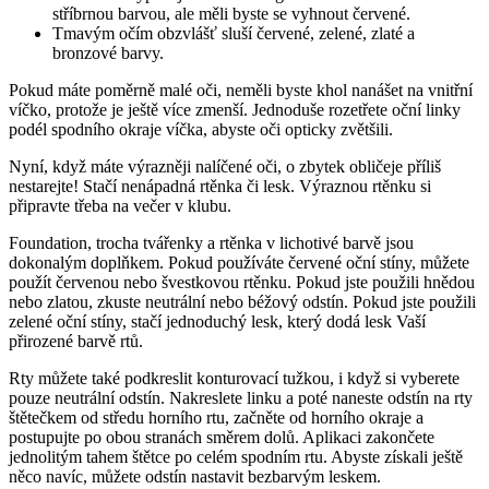
stříbrnou barvou, ale měli byste se vyhnout červené.
Tmavým očím obzvlášť sluší červené, zelené, zlaté a
bronzové barvy.
Pokud máte poměrně malé oči, neměli byste khol nanášet na vnitřní
víčko, protože je ještě více zmenší. Jednoduše rozetřete oční linky
podél spodního okraje víčka, abyste oči opticky zvětšili.
Nyní, když máte výrazněji nalíčené oči, o zbytek obličeje příliš
nestarejte! Stačí nenápadná rtěnka či lesk. Výraznou rtěnku si
připravte třeba na večer v klubu.
Foundation, trocha tvářenky a rtěnka v lichotivé barvě jsou
dokonalým doplňkem. Pokud používáte červené oční stíny, můžete
použít červenou nebo švestkovou rtěnku. Pokud jste použili hnědou
nebo zlatou, zkuste neutrální nebo béžový odstín. Pokud jste použili
zelené oční stíny, stačí jednoduchý lesk, který dodá lesk Vaší
přirozené barvě rtů.
Rty můžete také podkreslit konturovací tužkou, i když si vyberete
pouze neutrální odstín. Nakreslete linku a poté naneste odstín na rty
štětečkem od středu horního rtu, začněte od horního okraje a
postupujte po obou stranách směrem dolů. Aplikaci zakončete
jednolitým tahem štětce po celém spodním rtu. Abyste získali ještě
něco navíc, můžete odstín nastavit bezbarvým leskem.