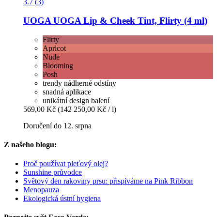
3.7 (3)
UOGA UOGA
Lip & Cheek Tint, Flirty (4 ml)
Flirty
Apricot
Nude
Blooming
Posh
trendy nádherné odstíny
snadná aplikace
unikátní design balení
569,00 Kč
(142 250,00 Kč / l)
Doručení do 12. srpna
Z našeho blogu:
Proč používat pleťový olej?
Sunshine průvodce
Světový den rakoviny prsu: přispíváme na Pink Ribbon
Menopauza
Ekologická ústní hygiena