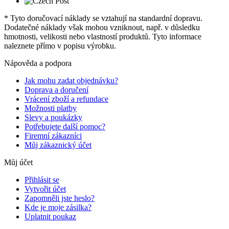
* Tyto doručovací náklady se vztahují na standardní dopravu.
Dodatečné náklady však mohou vzniknout, např. v důsledku
hmotnosti, velikosti nebo vlastností produktů. Tyto informace
naleznete přímo v popisu výrobku.
Nápověda a podpora
Jak mohu zadat objednávku?
Doprava a doručení
Vrácení zboží a refundace
Možnosti platby
Slevy a poukázky
Potřebujete další pomoc?
Firemní zákazníci
Můj zákaznický účet
Můj účet
Přihlásit se
Vytvořit účet
Zapomněli jste heslo?
Kde je moje zásilka?
Uplatnit poukaz