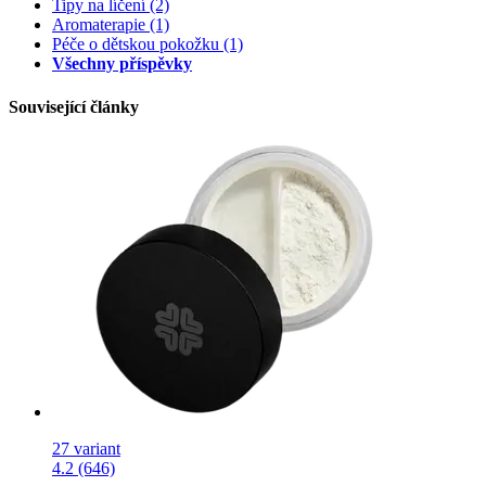
Tipy na líčení
(2)
Aromaterapie
(1)
Péče o dětskou pokožku
(1)
Všechny příspěvky
Související články
27 variant
4.2 (646)