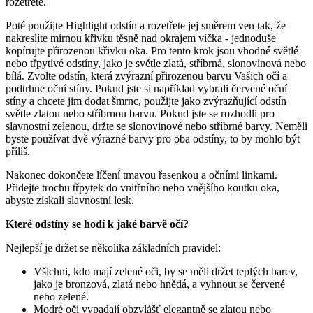
rozetřete.
Poté použijte Highlight odstín a rozetřete jej směrem ven tak, že
nakreslíte mírnou křivku těsně nad okrajem víčka - jednoduše
kopírujte přirozenou křivku oka. Pro tento krok jsou vhodné světlé
nebo třpytivé odstíny, jako je světle zlatá, stříbrná, slonovinová nebo
bílá. Zvolte odstín, která zvýrazní přirozenou barvu Vašich očí a
podtrhne oční stíny. Pokud jste si například vybrali červené oční
stíny a chcete jim dodat šmrnc, použijte jako zvýrazňující odstín
světle zlatou nebo stříbrnou barvu. Pokud jste se rozhodli pro
slavnostní zelenou, držte se slonovinové nebo stříbrné barvy. Neměli
byste používat dvě výrazné barvy pro oba odstíny, to by mohlo být
příliš.
Nakonec dokončete líčení tmavou řasenkou a očními linkami.
Přidejte trochu třpytek do vnitřního nebo vnějšího koutku oka,
abyste získali slavnostní lesk.
Které odstíny se hodí k jaké barvě očí?
Nejlepší je držet se několika základních pravidel:
Všichni, kdo mají zelené oči, by se měli držet teplých barev,
jako je bronzová, zlatá nebo hnědá, a vyhnout se červené
nebo zelené.
Modré oči vypadají obzvlášť elegantně se zlatou nebo