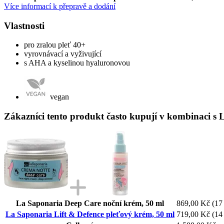
Více informací k přepravě a dodání
Vlastnosti
pro zralou pleť 40+
vyrovnávací a vyživující
s AHA a kyselinou hyaluronovou
vegan
Zákazníci tento produkt často kupují v kombinaci s 
La Saponaria Deep Care noční krém, 50 ml
869,00 Kč
(17
La Saponaria Lift & Defence pleťový krém, 50 ml
719,00 Kč
(14