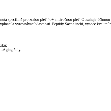
nuta speciálně pro zralou pleť 40+ a náročnou pleť. Obsahuje účinnou 
nací a vyrovnávací vlastnosti. Peptidy Sacha inchi, vysoce kvalitní ro
krku;
ti-Aging řady.