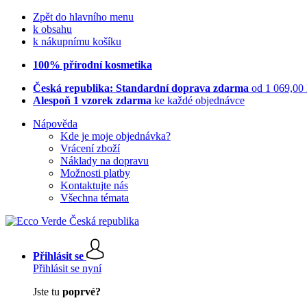
Zpět do hlavního menu
k obsahu
k nákupnímu košíku
100% přírodní kosmetika
Česká republika: Standardní doprava zdarma
od 1 069,00
Alespoň 1 vzorek zdarma
ke každé objednávce
Nápověda
Kde je moje objednávka?
Vrácení zboží
Náklady na dopravu
Možnosti platby
Kontaktujte nás
Všechna témata
Přihlásit se
Přihlásit se nyní
Jste tu
poprvé?