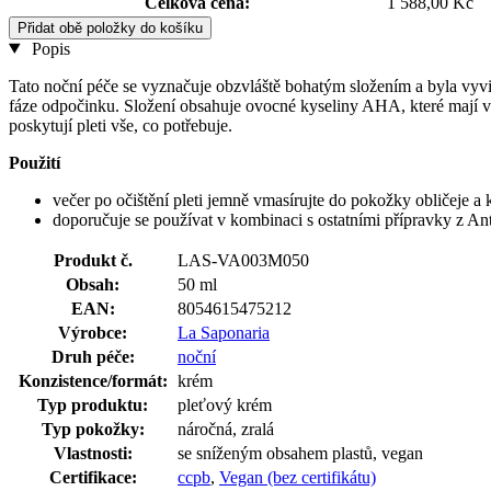
Celková cena:
1 588,00 Kč
Přidat obě položky do košíku
Popis
Tato noční péče se vyznačuje obzvláště bohatým složením a byla vyvi
fáze odpočinku. Složení obsahuje ovocné kyseliny AHA, které mají vypí
poskytují pleti vše, co potřebuje.
Použití
večer po očištění pleti jemně vmasírujte do pokožky obličeje a 
doporučuje se používat v kombinaci s ostatními přípravky z An
Produkt č.
LAS-VA003M050
Obsah:
50 ml
EAN:
8054615475212
Výrobce:
La Saponaria
Druh péče:
noční
Konzistence/formát:
krém
Typ produktu:
pleťový krém
Typ pokožky:
náročná, zralá
Vlastnosti:
se sníženým obsahem plastů, vegan
Certifikace:
ccpb
,
Vegan (bez certifikátu)