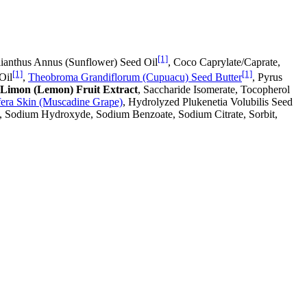
[1]
Helianthus Annus (Sunflower) Seed Oil
, Coco Caprylate/Caprate,
[1]
[1]
Oil
,
Theobroma Grandiflorum (Cupuacu) Seed Butter
, Pyrus
 Limon (Lemon) Fruit Extract
, Saccharide Isomerate, Tocopherol
ifera Skin (Muscadine Grape)
, Hydrolyzed Plukenetia Volubilis Seed
, Sodium Hydroxyde, Sodium Benzoate, Sodium Citrate, Sorbit,