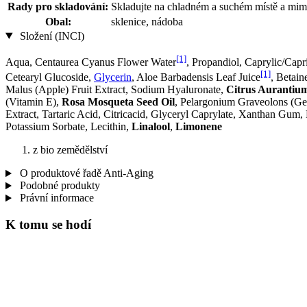
Rady pro skladování:
Skladujte na chladném a suchém místě a mimo
Obal:
sklenice, nádoba
Složení (INCI)
[1]
Aqua, Centaurea Cyanus Flower Water
, Propandiol, Caprylic/Capr
[1]
Cetearyl Glucoside,
Glycerin
, Aloe Barbadensis Leaf Juice
, Betain
Malus (Apple) Fruit Extract, Sodium Hyaluronate,
Citrus Aurantium
(Vitamin E),
Rosa Mosqueta Seed Oil
, Pelargonium Graveolons (Ge
Extract, Tartaric Acid, Citricacid, Glyceryl Caprylate, Xanthan Gum
Potassium Sorbate, Lecithin,
Linalool
,
Limonene
z bio zemědělství
O produktové řadě Anti-Aging
Podobné produkty
Právní informace
K tomu se hodí