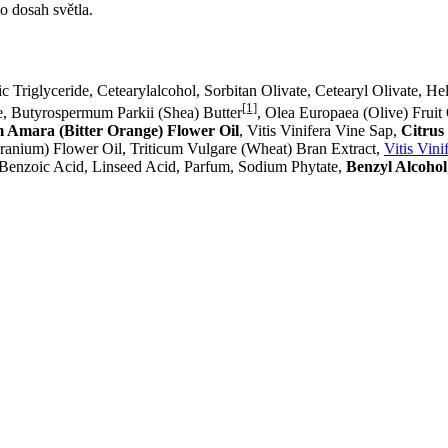
 dosah světla.
ic Triglyceride, Cetearylalcohol, Sorbitan Olivate, Cetearyl Olivate, 
[1]
e, Butyrospermum Parkii (Shea) Butter
, Olea Europaea (Olive) Fruit 
 Amara (Bitter Orange) Flower Oil
, Vitis Vinifera Vine Sap,
Citrus
ranium) Flower Oil, Triticum Vulgare (Wheat) Bran Extract,
Vitis Vin
, Benzoic Acid, Linseed Acid, Parfum, Sodium Phytate,
Benzyl Alcohol