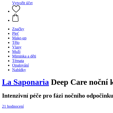
Vytvořit účet
Značky
Pleť
Make-up
Tělo
Vlasy
Muži
Miminka a děti
Témata
Opalování
Nabídky
La Saponaria
Deep Care noční 
Intenzivní péče pro fázi nočního odpočinku
21 hodnocení