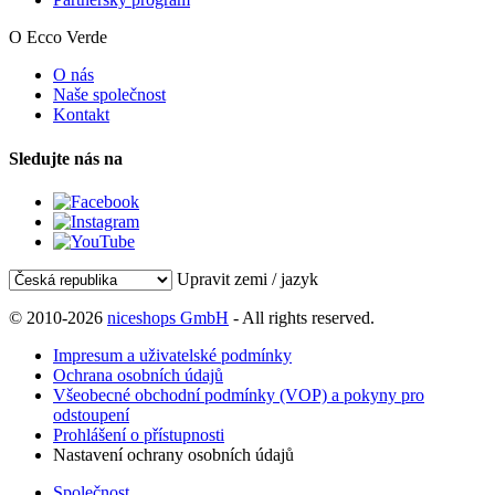
O Ecco Verde
O nás
Naše společnost
Kontakt
Sledujte nás na
Upravit zemi / jazyk
© 2010-2026
niceshops GmbH
- All rights reserved.
Impresum a uživatelské podmínky
Ochrana osobních údajů
Všeobecné obchodní podmínky (VOP) a pokyny pro
odstoupení
Prohlášení o přístupnosti
Nastavení ochrany osobních údajů
Společnost