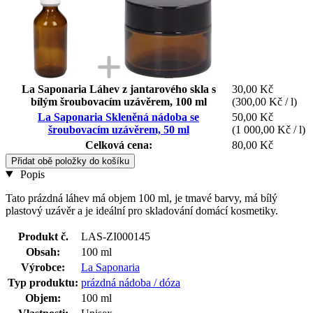
La Saponaria Láhev z jantarového skla s
30,00 Kč
bílým šroubovacím uzávěrem, 100 ml
(300,00 Kč / l)
La Saponaria Skleněná nádoba se
50,00 Kč
šroubovacím uzávěrem, 50 ml
(1 000,00 Kč / l)
Celková cena:
80,00 Kč
Přidat obě položky do košíku
Popis
Tato prázdná láhev má objem 100 ml, je tmavé barvy, má bílý
plastový uzávěr a je ideální pro skladování domácí kosmetiky.
Produkt č.
LAS-ZI000145
Obsah:
100 ml
Výrobce:
La Saponaria
Typ produktu:
prázdná nádoba / dóza
Objem:
100 ml