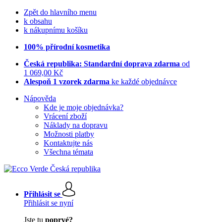
Zpět do hlavního menu
k obsahu
k nákupnímu košíku
100% přírodní kosmetika
Česká republika: Standardní doprava zdarma
od
1 069,00 Kč
Alespoň 1 vzorek zdarma
ke každé objednávce
Nápověda
Kde je moje objednávka?
Vrácení zboží
Náklady na dopravu
Možnosti platby
Kontaktujte nás
Všechna témata
Přihlásit se
Přihlásit se nyní
Jste tu
poprvé?