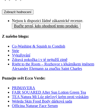
Zobrazit hodnocení
Nejsou k dispozici žádné zákaznické recenze.
Buďte první, kdo ohodnotí tento produkt.
Z našeho blogu:
Co-Washing & Squish to Condish
Strie
Vykuřování
Zdravá pokožka i v té nejtužší zimě
Right to the Roots – Rozhovor s lékárníkem jménem
Alexander Ehrmann za značku Saint Charles
Poznejte svět Ecco Verde:
PRIMAVERA
FAIR SQUARED After Sun Lotion Green Tea
TEA Natura Mi Lúz pleťový krém proti vráskám
Weleda Skin Food Body dárková sada
Officina Naturae Face Serum