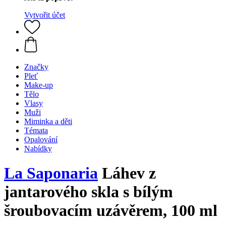
Vytvořit účet
Značky
Pleť
Make-up
Tělo
Vlasy
Muži
Miminka a děti
Témata
Opalování
Nabídky
La Saponaria
Láhev z
jantarového skla s bílým
šroubovacím uzávěrem, 100 ml