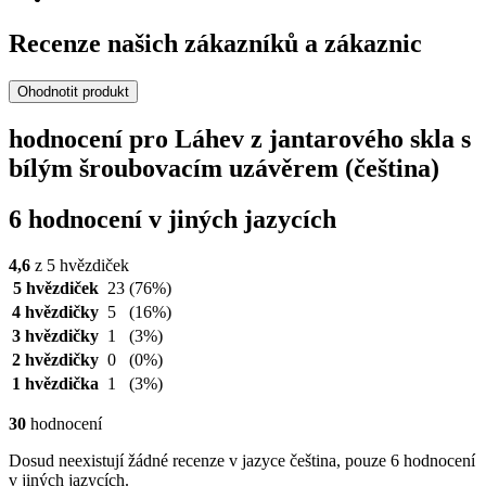
Recenze našich zákazníků a zákaznic
Ohodnotit produkt
hodnocení pro Láhev z jantarového skla s
bílým šroubovacím uzávěrem (čeština)
6 hodnocení v jiných jazycích
4,6
z 5 hvězdiček
5 hvězdiček
23
(76%)
4 hvězdičky
5
(16%)
3 hvězdičky
1
(3%)
2 hvězdičky
0
(0%)
1 hvězdička
1
(3%)
30
hodnocení
Dosud neexistují žádné recenze v jazyce čeština, pouze 6 hodnocení
v jiných jazycích.