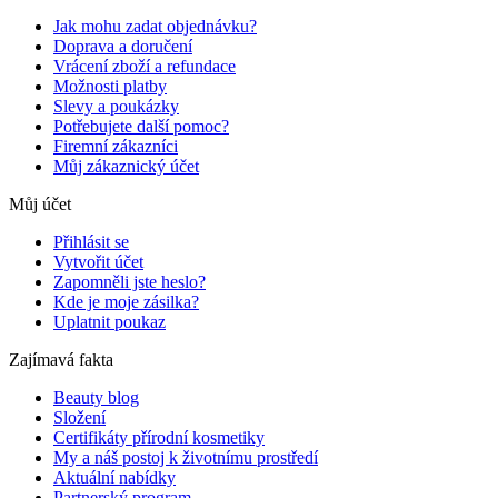
Jak mohu zadat objednávku?
Doprava a doručení
Vrácení zboží a refundace
Možnosti platby
Slevy a poukázky
Potřebujete další pomoc?
Firemní zákazníci
Můj zákaznický účet
Můj účet
Přihlásit se
Vytvořit účet
Zapomněli jste heslo?
Kde je moje zásilka?
Uplatnit poukaz
Zajímavá fakta
Beauty blog
Složení
Certifikáty přírodní kosmetiky
My a náš postoj k životnímu prostředí
Aktuální nabídky
Partnerský program