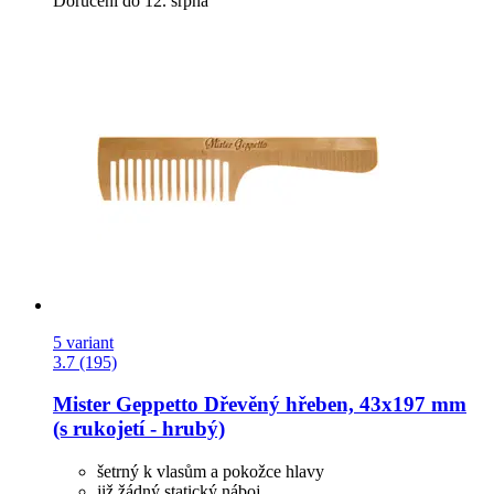
Doručení do 12. srpna
5 variant
3.7 (195)
Mister Geppetto
Dřevěný hřeben, 43x197 mm
(s rukojetí -​ hrubý)
šetrný k vlasům a pokožce hlavy
již žádný statický náboj