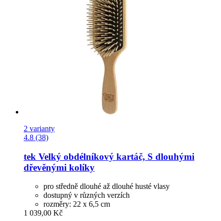
2 varianty
4.8 (38)
tek
Velký obdélníkový kartáč, S dlouhými
dřevěnými kolíky
pro středně dlouhé až dlouhé husté vlasy
dostupný v různých verzích
rozměry: 22 x 6,5 cm
1 039,00 Kč