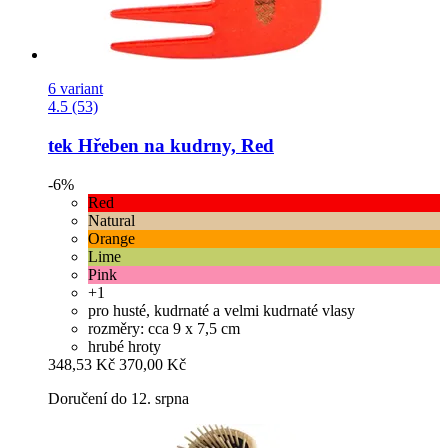
6 variant
4.5 (53)
tek
Hřeben na kudrny, Red
-6%
Red
Natural
Orange
Lime
Pink
+1
pro husté, kudrnaté a velmi kudrnaté vlasy
rozměry: cca 9 x 7,5 cm
hrubé hroty
348,53 Kč
370,00 Kč
Doručení do 12. srpna