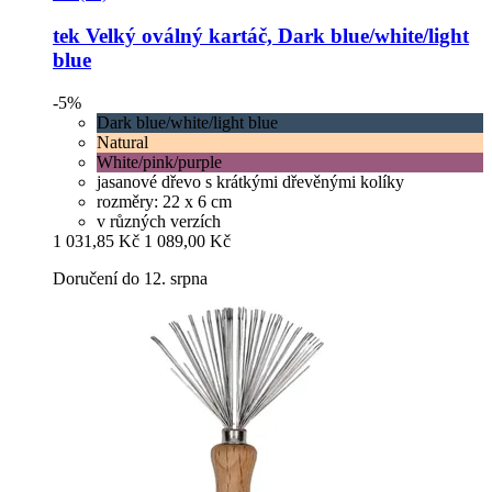
tek
Velký oválný kartáč, Dark blue/white/light
blue
-5%
Dark blue/white/light blue
Natural
White/pink/purple
jasanové dřevo s krátkými dřevěnými kolíky
rozměry: 22 x 6 cm
v různých verzích
1 031,85 Kč
1 089,00 Kč
Doručení do 12. srpna