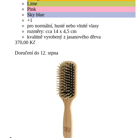
Lime
Pink
Sky blue
+1
pro normální, husté nebo vlnité vlasy
rozměry: cca 14 x 4,5 cm
kvalitně vyrobený z jasanového dřeva
370,00 Kč
Doručení do 12. srpna