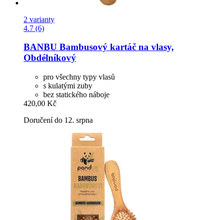
2 varianty
4.7 (6)
BANBU
Bambusový kartáč na vlasy,
Obdélníkový
pro všechny typy vlasů
s kulatými zuby
bez statického náboje
420,00 Kč
Doručení do 12. srpna