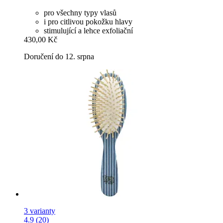
pro všechny typy vlasů
i pro citlivou pokožku hlavy
stimulující a lehce exfoliační
430,00 Kč
Doručení do 12. srpna
3 varianty
4.9 (20)