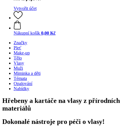
Vytvořit účet
Nákupní košík
0,00 Kč
Značky
Pleť
Make-up
Tělo
Vlasy
Muži
Miminka a děti
Témata
Opalování
Nabídky
Hřebeny a kartáče na vlasy z přírodních
materiálů
Dokonalé nástroje pro péči o vlasy!