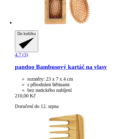
Do košíku
4.7 (3)
pandoo
Bambusový kartáč na vlasy
rozměry: 23 x 7 x 4 cm
s přírodními štětinami
bez statického nabíjení
210,00 Kč
Doručení do 12. srpna