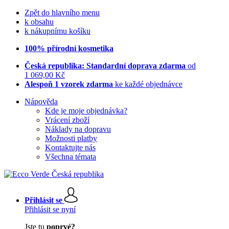
Zpět do hlavního menu
k obsahu
k nákupnímu košíku
100% přírodní kosmetika
Česká republika: Standardní doprava zdarma
od
1 069,00 Kč
Alespoň 1 vzorek zdarma
ke každé objednávce
Nápověda
Kde je moje objednávka?
Vrácení zboží
Náklady na dopravu
Možnosti platby
Kontaktujte nás
Všechna témata
Přihlásit se
Přihlásit se nyní
Jste tu
poprvé?