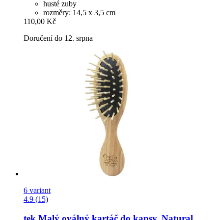
husté zuby
rozměry: 14,5 x 3,5 cm
110,00 Kč
Doručení do 12. srpna
6 variant
4.9 (15)
tek
Malý oválný kartáč do kapsy, Natural