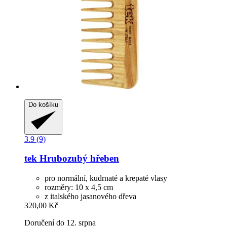
Do košíku
3.9 (9)
tek
Hrubozubý hřeben
pro normální, kudrnaté a krepaté vlasy
rozměry: 10 x 4,5 cm
z italského jasanového dřeva
320,00 Kč
Doručení do 12. srpna