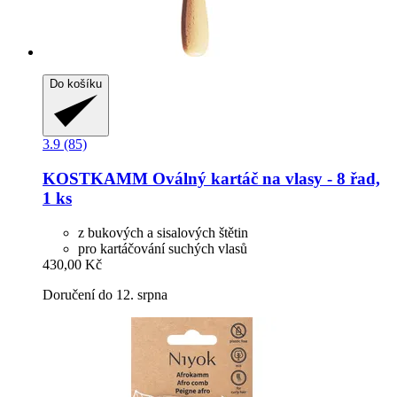
Do košíku
3.9 (85)
KOSTKAMM
Oválný kartáč na vlasy -​ 8 řad,
1 ks
z bukových a sisalových štětin
pro kartáčování suchých vlasů
430,00 Kč
Doručení do 12. srpna