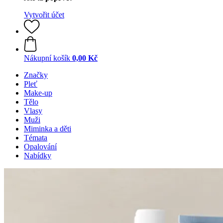
Vytvořit účet
Nákupní košík
0,00 Kč
Značky
Pleť
Make-up
Tělo
Vlasy
Muži
Miminka a děti
Témata
Opalování
Nabídky