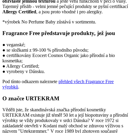
obzvláště jemnou texturou
a ještě větší funkčností v péči o vlasy.
Tajemný příslib - velmi jemné pečující produkty se pyšní certifikací
Allergy Certified
, a jsou proto vhodné i pro alergiky.
*výrobek No Perfume Baby zůstává v sortimentu.
Fragrance Free představuje produkty, jež jsou
● veganské;
● se složkami z 99-100 % přírodního původu;
● certifikovány Ecocert Cosmos Organic jako přírodní a bio
kosmetika;
● Allergy Certified;
● vyrobeny v Dánsku.
Pod tímto odkazem naleznete
přehled všech Fragrance Free
výrobků
.
O značce URTEKRAM
Věděli jste, že skandinávská značka přírodní kosmetiky
URTEKRAM existuje již téměř 50 let a její biopotraviny a přírodní
výrobky se vždy produkovaly v srdci Dánska? V roce 1972 si
zakladatelé otevřeli v Kodani malý obchod se zdravou výživou s
názvem "Urtekræmmer." V roce 1989 byl zhotoven současný