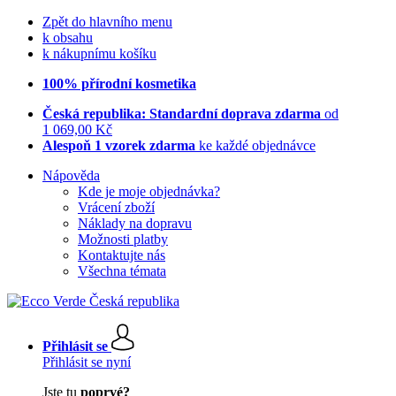
Zpět do hlavního menu
k obsahu
k nákupnímu košíku
100% přírodní kosmetika
Česká republika: Standardní doprava zdarma
od
1 069,00 Kč
Alespoň 1 vzorek zdarma
ke každé objednávce
Nápověda
Kde je moje objednávka?
Vrácení zboží
Náklady na dopravu
Možnosti platby
Kontaktujte nás
Všechna témata
Přihlásit se
Přihlásit se nyní
Jste tu
poprvé?