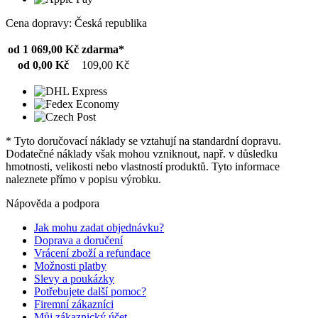
Cena dopravy: Česká republika
od 1 069,00 Kč
zdarma*
od 0,00 Kč
109,00 Kč
* Tyto doručovací náklady se vztahují na standardní dopravu.
Dodatečné náklady však mohou vzniknout, např. v důsledku
hmotnosti, velikosti nebo vlastností produktů. Tyto informace
naleznete přímo v popisu výrobku.
Nápověda a podpora
Jak mohu zadat objednávku?
Doprava a doručení
Vrácení zboží a refundace
Možnosti platby
Slevy a poukázky
Potřebujete další pomoc?
Firemní zákazníci
Můj zákaznický účet