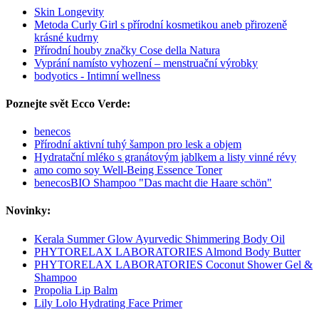
Skin Longevity
Metoda Curly Girl s přírodní kosmetikou aneb přirozeně
krásné kudrny
Přírodní houby značky Cose della Natura
Vyprání namísto vyhození – menstruační výrobky
bodyotics - Intimní wellness
Poznejte svět Ecco Verde:
benecos
Přírodní aktivní tuhý šampon pro lesk a objem
Hydratační mléko s granátovým jablkem a listy vinné révy
amo como soy Well-Being Essence Toner
benecosBIO Shampoo "Das macht die Haare schön"
Novinky:
Kerala Summer Glow Ayurvedic Shimmering Body Oil
PHYTORELAX LABORATORIES Almond Body Butter
PHYTORELAX LABORATORIES Coconut Shower Gel &
Shampoo
Propolia Lip Balm
Lily Lolo Hydrating Face Primer