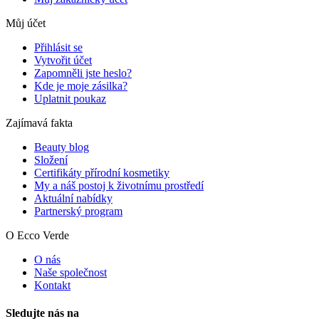
Můj účet
Přihlásit se
Vytvořit účet
Zapomněli jste heslo?
Kde je moje zásilka?
Uplatnit poukaz
Zajímavá fakta
Beauty blog
Složení
Certifikáty přírodní kosmetiky
My a náš postoj k životnímu prostředí
Aktuální nabídky
Partnerský program
O Ecco Verde
O nás
Naše společnost
Kontakt
Sledujte nás na