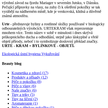
výrobní závod na fjordu Mariager v severním Jutsku, v Dánsku.
Pečující přípravky na vlasy, na zuby či k ošetření pokožky se tak
vyrábějí na nádherném místě, kde je venkovská, klidná a důvěrně
známá atmosféra.
Urte
- představuje byliny a rostlinné složky používané v biologicky
odbouratelných výrobcích. URTEKRAM však reprezentuje
mnohem více. Tento název v sobě v minulosti i dnes skrývá
průkopnického ducha a odhodlání, stejně jako láskyplné a vřelé
objetí přírody, neboť i to symbolizuje doslovný překlad značky.
URTE - KRAM = BYLINKOVÉ - OBJETÍ.
Ekologická ústní hygiena
Vykuřování
Beauty blog
Kosmetika a zdraví
(17)
Produkty a přísady
(12)
Péče o pokožku
(8)
Péče o vlasy
(6)
Naše značky
(6)
Tipy a triky
(5)
Tipy na líčení
(2)
Aromaterapie
(1)
Péče o dětskou pokožku
(1)