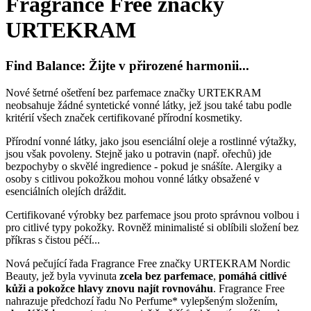
Fragrance Free značky
URTEKRAM
Find Balance: Žijte v přirozené harmonii...
Nové šetrné ošetření bez parfemace značky URTEKRAM
neobsahuje žádné syntetické vonné látky, jež jsou také tabu podle
kritérií všech značek certifikované přírodní kosmetiky.
Přírodní vonné látky, jako jsou esenciální oleje a rostlinné výtažky,
jsou však povoleny. Stejně jako u potravin (např. ořechů) jde
bezpochyby o skvělé ingredience - pokud je snášíte. Alergiky a
osoby s citlivou pokožkou mohou vonné látky obsažené v
esenciálních olejích dráždit.
Certifikované výrobky bez parfemace jsou proto správnou volbou i
pro citlivé typy pokožky. Rovněž minimalisté si oblíbili složení bez
příkras s čistou péčí...
Nová pečující řada Fragrance Free značky URTEKRAM Nordic
Beauty, jež byla vyvinuta
zcela bez parfemace
,
pomáhá citlivé
kůži a pokožce hlavy znovu najít rovnováhu
. Fragrance Free
nahrazuje předchozí řadu No Perfume* vylepšeným složením,