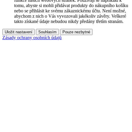
funkce našich webových stránek. Používají se například k
tomu, abyste si mohli přidávat produkty do nákupního košíku
nebo se přihlásit ke svému zákaznickému účtu. Není možné,
abychom z nich o Vás vyvozovali jakékoliv závěry. Veškeré
takto získané údaje nebudou nikdy předány třetím stranám.
Uložit nastavení
Souhlasím
Pouze nezbytné
Zásady ochrany osobních údajů