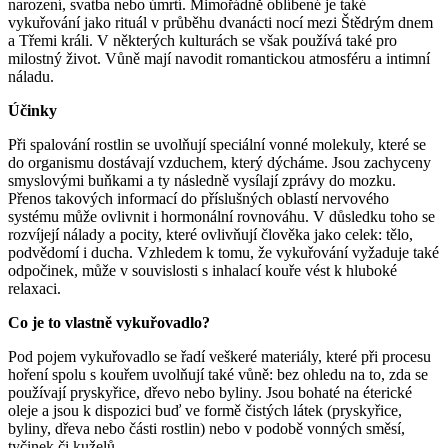
narození, svatba nebo úmrtí. Mimořádně oblíbené je také
vykuřování jako rituál v průběhu dvanácti nocí mezi Štědrým dnem
a Třemi králi. V některých kulturách se však používá také pro
milostný život. Vůně mají navodit romantickou atmosféru a intimní
náladu.
Účinky
Při spalování rostlin se uvolňují speciální vonné molekuly, které se
do organismu dostávají vzduchem, který dýcháme. Jsou zachyceny
smyslovými buňkami a ty následně vysílají zprávy do mozku.
Přenos takových informací do příslušných oblastí nervového
systému může ovlivnit i hormonální rovnováhu. V důsledku toho se
rozvíjejí nálady a pocity, které ovlivňují člověka jako celek: tělo,
podvědomí i ducha. Vzhledem k tomu, že vykuřování vyžaduje také
odpočinek, může v souvislosti s inhalací kouře vést k hluboké
relaxaci.
Co je to vlastně vykuřovadlo?
Pod pojem vykuřovadlo se řadí veškeré materiály, které při procesu
hoření spolu s kouřem uvolňují také vůně: bez ohledu na to, zda se
používají pryskyřice, dřevo nebo byliny. Jsou bohaté na éterické
oleje a jsou k dispozici buď ve formě čistých látek (pryskyřice,
byliny, dřeva nebo části rostlin) nebo v podobě vonných směsí,
tyčinek či kuželů.