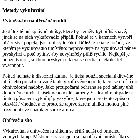
Metody vykuřování
Vykuřování na dřevěném uhlí
Je důležité mít správné uhlíky, které by neměly být příliš žhavé,
jinak se na nich vykuřovadlo připálí. Pokud se v kamnech vytvoří
bílá vrstva popela, jsou uhlíky ideální. Důležité je také pořadí, ve
kterém je vykuřovadlo umístěno: nejprve dejte na vykuřovací pánev
pryskyřici a poté byliny, aby nevyhořely příliš rychle. Nejlepší je
použít tvrdou, suchou pryskyřici, která se nechala několik let
vyschnout.
Pokud nemáte k dispozici kamna, je třeba použít speciální dřevěné
uhlí nebo prefabrikované tablety z dřevěného uhlí, které se umístí do
ohnivzdorné nádoby. Jako protipožární ochrana se pod tablety uhlí
doporučuje umístit písek nebo malé kameny V ideálním případě se
tímto způsobem vykuřují pryskyřice, které jsou pro tento způsob
obzvlášť vhodné, a to proto, že teprve žárem uhlíků mohou plně
rozvinout své charakteristické aroma.
Ohřívač a síto
Vykuřování s ohřívačem a sítkem se příliš neliší od principu
vonných lamp. Místo misky s olejem se na ohřívač umístí sítko s