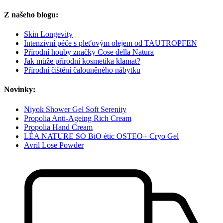
Z našeho blogu:
Skin Longevity
Intenzivní péče s pleťovým olejem od TAUTROPFEN
Přírodní houby značky Cose della Natura
Jak může přírodní kosmetika klamat?
Přírodní čištění čalouněného nábytku
Novinky:
Niyok Shower Gel Soft Serenity
Propolia Anti-Ageing Rich Cream
Propolia Hand Cream
LÉA NATURE SO BiO étic OSTEO+ Cryo Gel
Avril Lose Powder