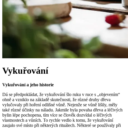
Vykuřování
Vykuřování a jeho historie
Dá se předpokládat, že vykuřování šlo ruku v ruce s „objevením“
ohně a vzniklo na základě skutečnosti, že různé druhy dřeva
vylučovaly při hoření odlišné vůně. Nejenže se vůně lišily, měly
také různé účinky na náladu. Jakmile byla povaha dřeva a léčivých
bylin lépe pochopena, tím více se člověk dozvídal o léčivých
vlastnostech a vůních. To rychle vedlo k tomu, že vykuřování
zaujalo své místo při některých rituálech. Některé se používaly při