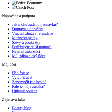
Nápověda a podpora
Jak mohu zadat objednávku?
Doprava a doručení
Vrácení zboží a refundace
Možnosti platby
Slevy a poukázky
Potřebujete další pomoc?
Firemní zákazníci
Můj zákaznický účet
Můj účet
Přihlásit se
Vytvořit účet
Zapomněli jste heslo?
Kde je moje zásilka?
Uplatnit poukaz
Zajímavá fakta
Beauty blog