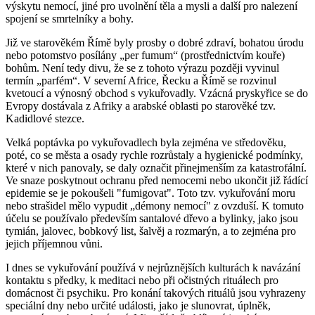
výskytu nemocí, jiné pro uvolnění těla a mysli a další pro nalezení
spojení se smrtelníky a bohy.
Již ve starověkém Římě byly prosby o dobré zdraví, bohatou úrodu
nebo potomstvo posílány „per fumum“ (prostřednictvím kouře)
bohům. Není tedy divu, že se z tohoto výrazu později vyvinul
termín „parfém“. V severní Africe, Řecku a Římě se rozvinul
kvetoucí a výnosný obchod s vykuřovadly. Vzácná pryskyřice se do
Evropy dostávala z Afriky a arabské oblasti po starověké tzv.
Kadidlové stezce.
Velká poptávka po vykuřovadlech byla zejména ve středověku,
poté, co se města a osady rychle rozrůstaly a hygienické podmínky,
které v nich panovaly, se daly označit přinejmenším za katastrofální.
Ve snaze poskytnout ochranu před nemocemi nebo ukončit již řádící
epidemie se je pokoušeli "fumigovat". Toto tzv. vykuřování moru
nebo strašidel mělo vypudit „démony nemocí" z ovzduší. K tomuto
účelu se používalo především santalové dřevo a bylinky, jako jsou
tymián, jalovec, bobkový list, šalvěj a rozmarýn, a to zejména pro
jejich příjemnou vůni.
I dnes se vykuřování používá v nejrůznějších kulturách k navázání
kontaktu s předky, k meditaci nebo při očistných rituálech pro
domácnost či psychiku. Pro konání takových rituálů jsou vyhrazeny
speciální dny nebo určité události, jako je slunovrat, úplněk,