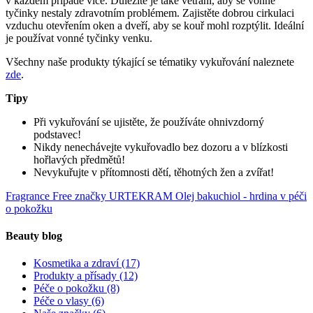
v každém případě více. Důležité je také větrání, aby se vonné
tyčinky nestaly zdravotním problémem. Zajistěte dobrou cirkulaci
vzduchu otevřením oken a dveří, aby se kouř mohl rozptýlit. Ideální
je používat vonné tyčinky venku.
Všechny naše produkty týkající se tématiky vykuřování naleznete
zde
.
Tipy
Při vykuřování se ujistěte, že používáte ohnivzdorný
podstavec!
Nikdy nenechávejte vykuřovadlo bez dozoru a v blízkosti
hořlavých předmětů!
Nevykuřujte v přítomnosti dětí, těhotných žen a zvířat!
Fragrance Free značky URTEKRAM
Olej bakuchiol - hrdina v péči
o pokožku
Beauty blog
Kosmetika a zdraví
(17)
Produkty a přísady
(12)
Péče o pokožku
(8)
Péče o vlasy
(6)