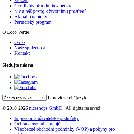
Složení
Certifikáty přírodní kosmetiky
My a náš postoj k životnímu prostředí
Aktuální nabídky
Partnerský program
O Ecco Verde
O nás
Naše společnost
Kontakt
Sledujte nás na
Upravit zemi / jazyk
© 2010-2026
niceshops GmbH
- All rights reserved.
Impresum a uživatelské podmínky
Ochrana osobních údajů
Všeobecné obchodní podmínky (VOP) a pokyny pro