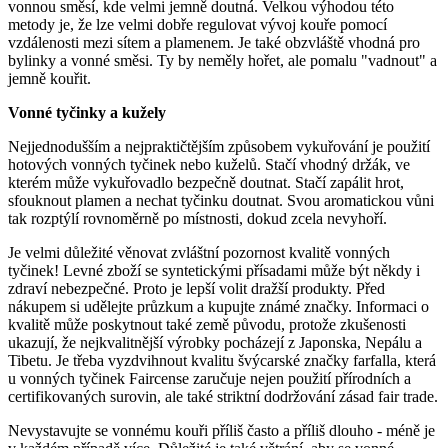
vonnou směsí, kde velmi jemně doutná. Velkou výhodou této
metody je, že lze velmi dobře regulovat vývoj kouře pomocí
vzdálenosti mezi sítem a plamenem. Je také obzvláště vhodná pro
bylinky a vonné směsi. Ty by neměly hořet, ale pomalu "vadnout" a
jemně kouřit.
Vonné tyčinky a kužely
Nejjednodušším a nejpraktičtějším způsobem vykuřování je použití
hotových vonných tyčinek nebo kuželů. Stačí vhodný držák, ve
kterém může vykuřovadlo bezpečně doutnat. Stačí zapálit hrot,
sfouknout plamen a nechat tyčinku doutnat. Svou aromatickou vůni
tak rozptýlí rovnoměrně po místnosti, dokud zcela nevyhoří.
Je velmi důležité věnovat zvláštní pozornost kvalitě vonných
tyčinek! Levné zboží se syntetickými přísadami může být někdy i
zdraví nebezpečné. Proto je lepší volit dražší produkty. Před
nákupem si udělejte průzkum a kupujte známé značky. Informaci o
kvalitě může poskytnout také země původu, protože zkušenosti
ukazují, že nejkvalitnější výrobky pocházejí z Japonska, Nepálu a
Tibetu. Je třeba vyzdvihnout kvalitu švýcarské značky farfalla, která
u vonných tyčinek Faircense zaručuje nejen použití přírodních a
certifikovaných surovin, ale také striktní dodržování zásad fair trade.
Nevystavujte se vonnému kouři příliš často a příliš dlouho - méně je