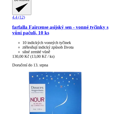
4.4 (12)
farfalla
Faircense asijský sen -​ vonné tyčinky s
vůní pačuli, 10 ks
10 indických vonných tyčinek
ztělesňují indický způsob života
silné zemité vůně
130,00 Kč
(13,00 Kč / ks)
Doručení do 13. srpna