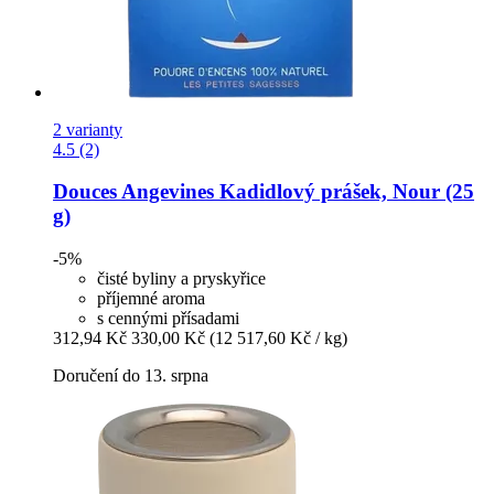
2 varianty
4.5 (2)
Douces Angevines
Kadidlový prášek, Nour (25
g)
-5%
čisté byliny a pryskyřice
příjemné aroma
s cennými přísadami
312,94 Kč
330,00 Kč
(12 517,60 Kč / kg)
Doručení do 13. srpna