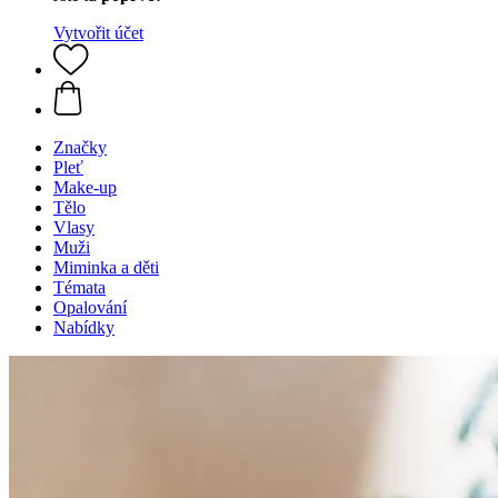
Vytvořit účet
Značky
Pleť
Make-up
Tělo
Vlasy
Muži
Miminka a děti
Témata
Opalování
Nabídky