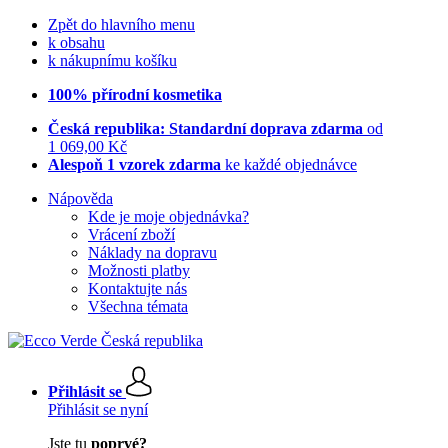
Zpět do hlavního menu
k obsahu
k nákupnímu košíku
100% přírodní kosmetika
Česká republika: Standardní doprava zdarma
od
1 069,00 Kč
Alespoň 1 vzorek zdarma
ke každé objednávce
Nápověda
Kde je moje objednávka?
Vrácení zboží
Náklady na dopravu
Možnosti platby
Kontaktujte nás
Všechna témata
Přihlásit se
Přihlásit se nyní
Jste tu
poprvé?