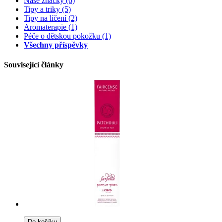
Naše značky
(6)
Tipy a triky
(5)
Tipy na líčení
(2)
Aromaterapie
(1)
Péče o dětskou pokožku
(1)
Všechny příspěvky
Související články
Do košíku