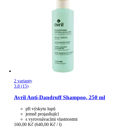
2 varianty
3.8 (15)
Avril
Anti-​Dandruff Shampoo, 250 ml
při výskytu lupů
jemně projasňující
s vyrovnávacími vlastnostmi
160,00 Kč
(640,00 Kč / l)