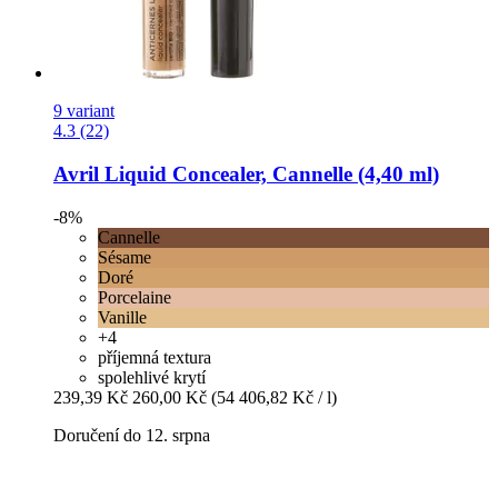
9 variant
4.3 (22)
Avril
Liquid Concealer, Cannelle (4,40 ml)
-8%
Cannelle
Sésame
Doré
Porcelaine
Vanille
+4
příjemná textura
spolehlivé krytí
239,39 Kč
260,00 Kč
(54 406,82 Kč / l)
Doručení do 12. srpna