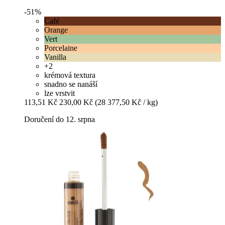
-51%
Café
Orange
Vert
Porcelaine
Vanilla
+2
krémová textura
snadno se nanáší
lze vrstvit
113,51 Kč
230,00 Kč
(28 377,50 Kč / kg)
Doručení do 12. srpna