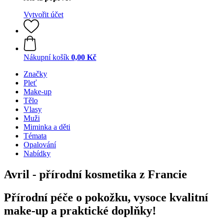
Vytvořit účet
Nákupní košík
0,00 Kč
Značky
Pleť
Make-up
Tělo
Vlasy
Muži
Miminka a děti
Témata
Opalování
Nabídky
Avril - přírodní kosmetika z Francie
Přírodní péče o pokožku, vysoce kvalitní
make-up a praktické doplňky!