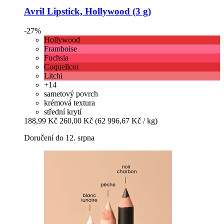
Avril
Lipstick, Hollywood (3 g)
-27%
Hollywood
Framboise
Fuchsia
Coquelicot
Litchi
+14
sametový povrch
krémová textura
střední krytí
188,99 Kč
260,00 Kč
(62 996,67 Kč / kg)
Doručení do 12. srpna