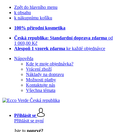
Zpět do hlavního menu
k obsahu
k nákupnímu košíku
100% přírodní kosmetika
Česká republika: Standardní doprava zdarma
od
1 069,00 Kč
Alespoň 1 vzorek zdarma
ke každé objednávce
Nápověda
Kde je moje objednávka?
Vrácení zboží
Náklady na dopravu
Možnosti platby
Kontaktujte nás
Všechna témata
Přihlásit se
Přihlásit se nyní
Jste tu
poprvé?