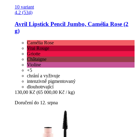
10 variant
4.2 (534)
Avril
Lipstick Pencil Jumbo, Camélia Rose (2
g)
Camélia Rose
Vrai Rouge
Griotte
Châtaigne
Violine
+5
chrání a vyživuje
intenzivně pigmentovaný
dlouhotrvající
130,00 Kč
(65 000,00 Kč / kg)
Doručení do 12. srpna