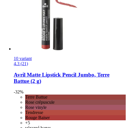
10 variant
4.3 (21)
Avril
Matte Lipstick Pencil Jumbo, Terre
Battue (2 g)
-32%
Terre Battue
Rose crépuscule
Rose vinyle
Tendresse
Rouge Baiser
+5
výrazné barvy