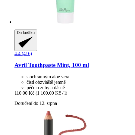
Do košíku
4.4 (416)
Avril
Toothpaste Mint, 100 ml
s ochranným aloe vera
čistí obzvláště jemně
péče o zuby a dásně
110,00 Kč
(1 100,00 Kč / l)
Doručení do 12. srpna