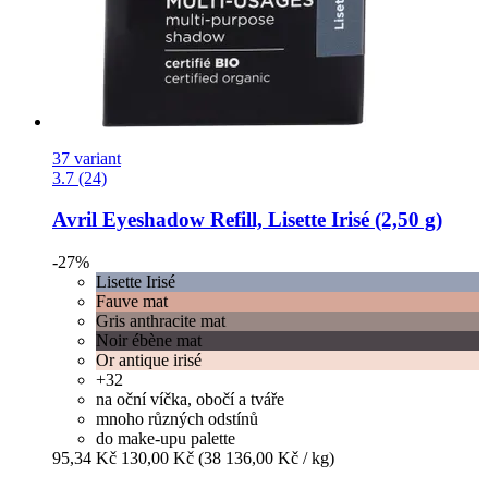
37 variant
3.7 (24)
Avril
Eyeshadow Refill, Lisette Irisé (2,50 g)
-27%
Lisette Irisé
Fauve mat
Gris anthracite mat
Noir ébène mat
Or antique irisé
+32
na oční víčka, obočí a tváře
mnoho různých odstínů
do make-upu palette
95,34 Kč
130,00 Kč
(38 136,00 Kč / kg)