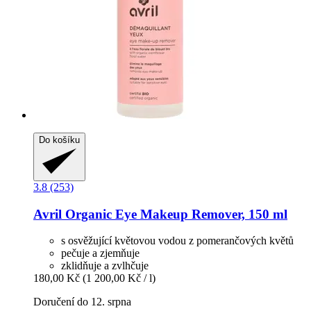
Do košíku
3.8 (253)
Avril
Organic Eye Makeup Remover, 150 ml
s osvěžující květovou vodou z pomerančových květů
pečuje a zjemňuje
zklidňuje a zvlhčuje
180,00 Kč
(1 200,00 Kč / l)
Doručení do 12. srpna