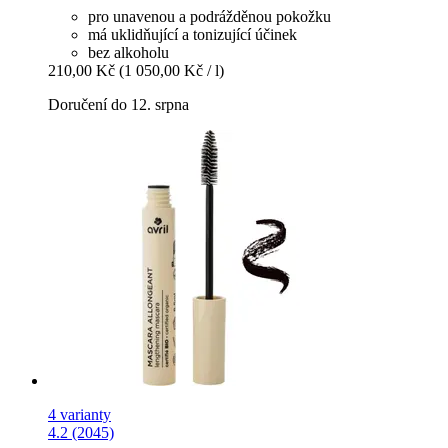
pro unavenou a podrážděnou pokožku
má uklidňující a tonizující účinek
bez alkoholu
210,00 Kč
(1 050,00 Kč / l)
Doručení do 12. srpna
4 varianty
4.2 (2045)