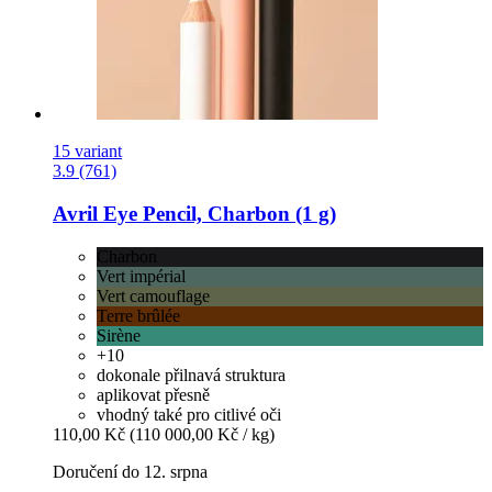
15 variant
3.9 (761)
Avril
Eye Pencil, Charbon (1 g)
Charbon
Vert impérial
Vert camouflage
Terre brûlée
Sirène
+10
dokonale přilnavá struktura
aplikovat přesně
vhodný také pro citlivé oči
110,00 Kč
(110 000,00 Kč / kg)
Doručení do 12. srpna