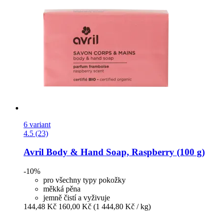
6 variant
4.5 (23)
Avril
Body & Hand Soap, Raspberry (100 g)
-10%
pro všechny typy pokožky
měkká pěna
jemně čistí a vyživuje
144,48 Kč
160,00 Kč
(1 444,80 Kč / kg)