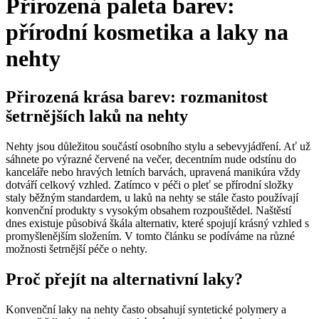
Přirozená paleta barev:
přírodní kosmetika a laky na
nehty
Přirozená krása barev: rozmanitost
šetrnějších laků na nehty
Nehty jsou důležitou součástí osobního stylu a sebevyjádření. Ať už
sáhnete po výrazné červené na večer, decentním nude odstínu do
kanceláře nebo hravých letních barvách, upravená manikúra vždy
dotváří celkový vzhled. Zatímco v péči o pleť se přírodní složky
staly běžným standardem, u laků na nehty se stále často používají
konvenční produkty s vysokým obsahem rozpouštědel. Naštěstí
dnes existuje působivá škála alternativ, které spojují krásný vzhled s
promyšlenějším složením. V tomto článku se podíváme na různé
možnosti šetrnější péče o nehty.
Proč přejít na alternativní laky?
Konvenční laky na nehty často obsahují syntetické polymery a