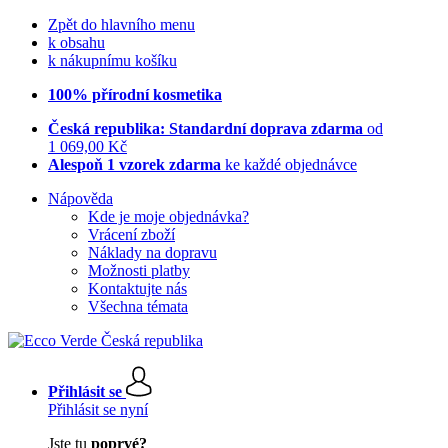
Zpět do hlavního menu
k obsahu
k nákupnímu košíku
100% přírodní kosmetika
Česká republika: Standardní doprava zdarma
od
1 069,00 Kč
Alespoň 1 vzorek zdarma
ke každé objednávce
Nápověda
Kde je moje objednávka?
Vrácení zboží
Náklady na dopravu
Možnosti platby
Kontaktujte nás
Všechna témata
Přihlásit se
Přihlásit se nyní
Jste tu
poprvé?