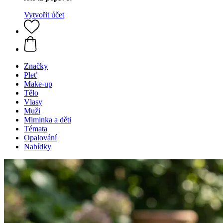
Vytvořit účet
Značky
Pleť
Make-up
Tělo
Vlasy
Muži
Miminka a děti
Témata
Opalování
Nabídky