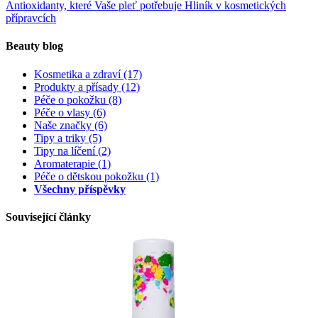
Antioxidanty, které Vaše pleť potřebuje
Hliník v kosmetických
přípravcích
Beauty blog
Kosmetika a zdraví
(17)
Produkty a přísady
(12)
Péče o pokožku
(8)
Péče o vlasy
(6)
Naše značky
(6)
Tipy a triky
(5)
Tipy na líčení
(2)
Aromaterapie
(1)
Péče o dětskou pokožku
(1)
Všechny příspěvky
Související články