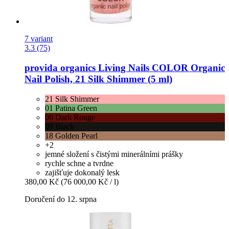
7 variant
3.3 (75)
provida organics
Living Nails COLOR Organic
Nail Polish, 21 Silk Shimmer (5 ml)
21 Silk Shimmer
01 Patina Green
06 Dark Rouge
09 Black
18 Golden Pearl
+2
jemné složení s čistými minerálními prášky
rychle schne a tvrdne
zajišťuje dokonalý lesk
380,00 Kč
(76 000,00 Kč / l)
Doručení do 12. srpna