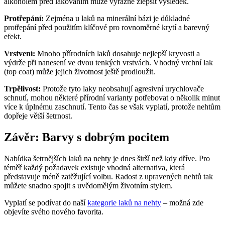
alkoholem před lakováním může výrazně zlepšit výsledek.
Protřepání:
Zejména u laků na minerální bázi je důkladné
protřepání před použitím klíčové pro rovnoměrné krytí a barevný
efekt.
Vrstvení:
Mnoho přírodních laků dosahuje nejlepší kryvosti a
výdrže při nanesení ve dvou tenkých vrstvách. Vhodný vrchní lak
(top coat) může jejich životnost ještě prodloužit.
Trpělivost:
Protože tyto laky neobsahují agresivní urychlovače
schnutí, mohou některé přírodní varianty potřebovat o několik minut
více k úplnému zaschnutí. Tento čas se však vyplatí, protože nehtům
dopřeje větší šetrnost.
Závěr: Barvy s dobrým pocitem
Nabídka šetrnějších laků na nehty je dnes širší než kdy dříve. Pro
téměř každý požadavek existuje vhodná alternativa, která
představuje méně zatěžující volbu. Radost z upravených nehtů tak
můžete snadno spojit s uvědomělým životním stylem.
Vyplatí se podívat do naší
kategorie laků na nehty
– možná zde
objevíte svého nového favorita.