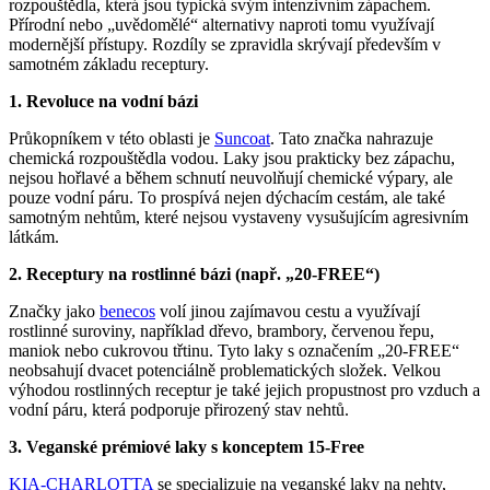
rozpouštědla, která jsou typická svým intenzivním zápachem.
Přírodní nebo „uvědomělé“ alternativy naproti tomu využívají
modernější přístupy. Rozdíly se zpravidla skrývají především v
samotném základu receptury.
1. Revoluce na vodní bázi
Průkopníkem v této oblasti je
Suncoat
. Tato značka nahrazuje
chemická rozpouštědla vodou. Laky jsou prakticky bez zápachu,
nejsou hořlavé a během schnutí neuvolňují chemické výpary, ale
pouze vodní páru. To prospívá nejen dýchacím cestám, ale také
samotným nehtům, které nejsou vystaveny vysušujícím agresivním
látkám.
2. Receptury na rostlinné bázi (např. „20-FREE“)
Značky jako
benecos
volí jinou zajímavou cestu a využívají
rostlinné suroviny, například dřevo, brambory, červenou řepu,
maniok nebo cukrovou třtinu. Tyto laky s označením „20-FREE“
neobsahují dvacet potenciálně problematických složek. Velkou
výhodou rostlinných receptur je také jejich propustnost pro vzduch a
vodní páru, která podporuje přirozený stav nehtů.
3. Veganské prémiové laky s konceptem 15-Free
KIA-CHARLOTTA
se specializuje na veganské laky na nehty,