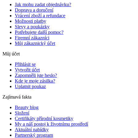
Jak mohu zadat objednávku?
Doprava a doručení
Vrácení zboží a refundace
Možnosti platby
Slevy a poukázky
Potřebujete další pomoc?
Firemní zákazníci
Můj zákaznický účet
Můj účet
Přihlásit se
Vytvořit účet
Zapomněli jste heslo?
Kde je moje zásilka?
Uplatnit poukaz
Zajímavá fakta
Beauty blog
Složení
Certifikáty přírodní kosmetiky
My a náš postoj k životnímu prostředí
Aktuální nabídky
Partnerský program