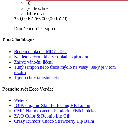
+8
rychle schne
dobře drží
330,00 Kč
(66 000,00 Kč / l)
Doručení do 12. srpna
Z našeho blogu:
Benefiční akce k MDŽ 2022
Najděte večerní klid v souladu s přírodou
Zářivé vánoční líčení
Tuhý šampon nebo třeba mýdlo na vlasy? Jaký je v tom
rozdíl?
Tipy na bezstarostné léto
Poznejte svět Ecco Verde:
Weleda
JOIK Organic Skin Perfecting BB Lotion
CMD Naturkosmetik Sandorini čisticí mléko
ZAO Color & Repulp Lip Oil
Crazy Rumors Choco Strawberry Lip Balm