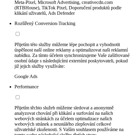
Meta-Pixel, Microsoft Advertising, creativecdn.com
(RTBHouse), TikTok Pixel, Doporučení produktů podle
klikání uživatelů, Ads Defender
Rozšířený Conversion-Tracking
Přijetím této služby můžeme lépe pochopit a vyhodnotit
úspěšnost naší online reklamy a optimalizovat naši reklamní
nabídku. Za tímto účelem synchronizujeme Vaše zašifrované
osobní údaje s následujícími externími poskytovateli, pokud
již jejich služby využíváte:
Google Ads
Performance
Přijetím těchto služeb můžeme sledovat a anonymně
analyzovat chování při klikání a surfování na našich
webových stránkách za účelem optimalizace našich
webových stránek a neustálého zlepšování celkové
uživatelské zkušenosti. S Vaším souhlasem používáme na
tomto webu následující služby třetích stran: