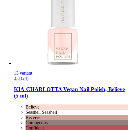
13 variant
3.8 (24)
KIA-CHARLOTTA
Vegan Nail Polish, Believe
(5 ml)
Believe
Seashell Seashell
Receive
Courageous
Confident