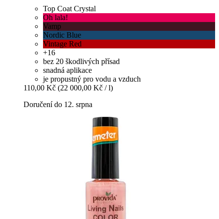
Top Coat Crystal
Oh lala!
Vamp
Nordic Blue
Vintage Red
+16
bez 20 škodlivých přísad
snadná aplikace
je propustný pro vodu a vzduch
110,00 Kč
(22 000,00 Kč / l)
Doručení do 12. srpna