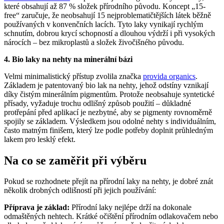
které obsahují až 87 % složek přírodního původu. Koncept „15-
free“ zaručuje, že neobsahují 15 nejproblematičtějších látek běžně
používaných v konvenčních lacích. Tyto laky vynikají rychlým
schnutím, dobrou krycí schopností a dlouhou výdrží i při vysokých
nárocích – bez mikroplastů a složek živočišného původu.
4. Bio laky na nehty na minerální bázi
Velmi minimalistický přístup zvolila značka
provida organics
.
Základem je patentovaný bio lak na nehty, jehož odstíny vznikají
díky čistým minerálním pigmentům. Protože neobsahuje syntetické
přísady, vyžaduje trochu odlišný způsob použití – důkladné
protřepání před aplikací je nezbytné, aby se pigmenty rovnoměrně
spojily se základem. Výsledkem jsou odolné nehty s individuálním,
často matným finišem, který lze podle potřeby doplnit průhledným
lakem pro lesklý efekt.
Na co se zaměřit při výběru
Pokud se rozhodnete přejít na přírodní laky na nehty, je dobré znát
několik drobných odlišností při jejich používání:
Příprava je základ:
Přírodní laky nejlépe drží na dokonale
odmaštěných nehtech. Krátké očištění přírodním odlakovačem nebo