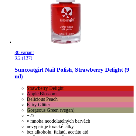
30 variant
3.2 (137)
Suncoatgirl
Nail Polish, Strawberry Delight (9
ml)
Strawberry Delight
Apple Blossom
Delicious Peach
Fairy Glitter
Gorgeous Green (vegan)
+25
v mnoha neodolatelných barvách
nevypařuje toxické látky
bez alkoholu, ftalátů, acetátu atd.