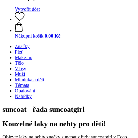
Vytvořit účet
Nákupní košík
0,00 Kč
Značky
Pleť
Make-up
Tělo
Vlasy
Muži
Miminka a děti
Témata
Opalování
Nabídky
suncoat - řada suncoatgirl
Kouzelné laky na nehty pro děti!
Objevte laky na nehty značky suncoat z řady suncoatgirl v Ecco