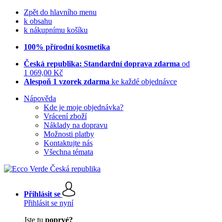
Zpět do hlavního menu
k obsahu
k nákupnímu košíku
100% přírodní kosmetika
Česká republika: Standardní doprava zdarma
od
1 069,00 Kč
Alespoň 1 vzorek zdarma
ke každé objednávce
Nápověda
Kde je moje objednávka?
Vrácení zboží
Náklady na dopravu
Možnosti platby
Kontaktujte nás
Všechna témata
Přihlásit se
Přihlásit se nyní
Jste tu
poprvé?