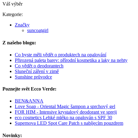
Váš výběr
Kategorie:
Značky
suncoatgirl
Z našeho blogu:
Co byste měli vědět o produktech na opalování
Přirozená paleta barev: přírodní kosmetika a laky na nehty
Co vědět o deodorantech
Sluneční záření v zimě
Sunshine průvodce
Poznejte svět Ecco Verde:
BEN&ANNA
Love Soap - Oriental Magic šampon a sprchový gel
FOR HIM - Intensive krystalový deodorant ve spreji
eco cosmetics Lehké mléko na opalován s SPF 30
Supernova LED Spot Care Patch s nabíjecím pouzdrem
Novinky: