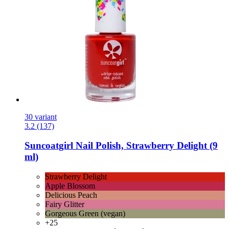
30 variant
3.2 (137)
Suncoatgirl
Nail Polish, Strawberry Delight (9
ml)
Strawberry Delight
Apple Blossom
Delicious Peach
Fairy Glitter
Gorgeous Green (vegan)
+25