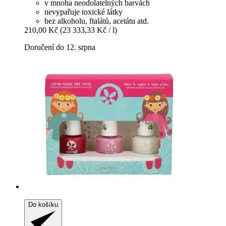
v mnoha neodolatelných barvách
nevypařuje toxické látky
bez alkoholu, ftalátů, acetátu atd.
210,00 Kč
(23 333,33 Kč / l)
Doručení do 12. srpna
Do košíku