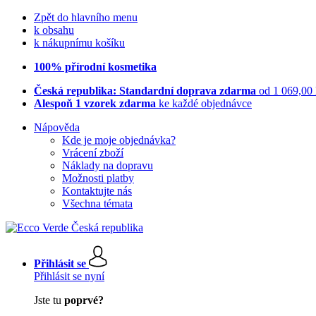
Zpět do hlavního menu
k obsahu
k nákupnímu košíku
100% přírodní kosmetika
Česká republika: Standardní doprava zdarma
od 1 069,00
Alespoň 1 vzorek zdarma
ke každé objednávce
Nápověda
Kde je moje objednávka?
Vrácení zboží
Náklady na dopravu
Možnosti platby
Kontaktujte nás
Všechna témata
Přihlásit se
Přihlásit se nyní
Jste tu
poprvé?