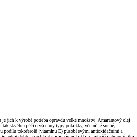
du je jich k výrobě potřeba opravdu velké množství. Amarantový olej
zí tak skvělou péči o všechny typy pokožky, včetně té suché,
 podílu tokoferolů (vitamínu E) působí svými antioxidačními a
j je velmi dobře a rychle absorbován pokožkou, vytváří ochranný film