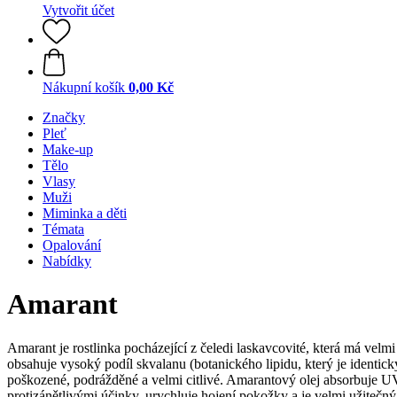
Vytvořit účet
Nákupní košík
0,00 Kč
Značky
Pleť
Make-up
Tělo
Vlasy
Muži
Miminka a děti
Témata
Opalování
Nabídky
Amarant
Amarant je rostlinka pocházející z čeledi laskavcovité, která má vel
obsahuje vysoký podíl skvalanu (botanického lipidu, který je identick
poškozené, podrážděné a velmi citlivé. Amarantový olej absorbuje U
protizánětlivými účinky, urychluje hojení pokožky a je velmi užiteč