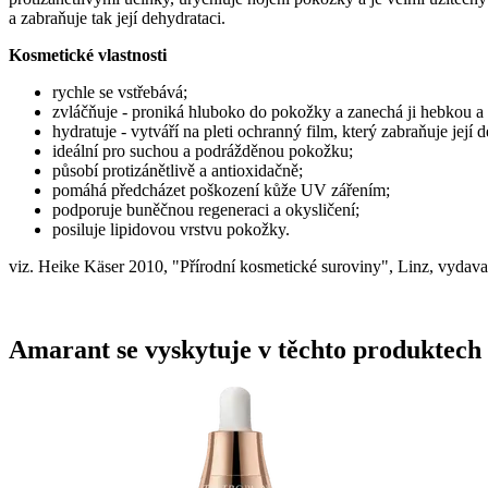
a zabraňuje tak její dehydrataci.
Kosmetické vlastnosti
rychle se vstřebává;
zvláčňuje - proniká hluboko do pokožky a zanechá ji hebkou a
hydratuje - vytváří na pleti ochranný film, který zabraňuje její 
ideální pro suchou a podrážděnou pokožku;
působí protizánětlivě a antioxidačně;
pomáhá předcházet poškození kůže UV zářením;
podporuje buněčnou regeneraci a okysličení;
posiluje lipidovou vrstvu pokožky.
viz. Heike Käser 2010, "Přírodní kosmetické suroviny", Linz, vydava
Amarant se vyskytuje v těchto produktech