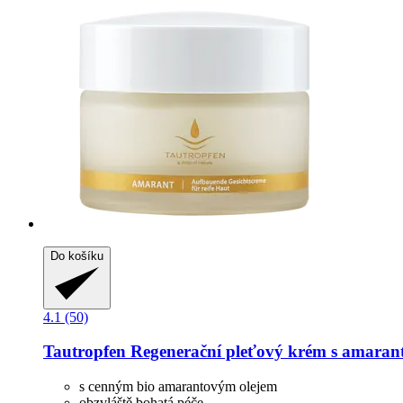
Do košíku
4.1 (50)
Tautropfen
Regenerační pleťový krém s amaran
s cenným bio amarantovým olejem
obzvláště bohatá péče