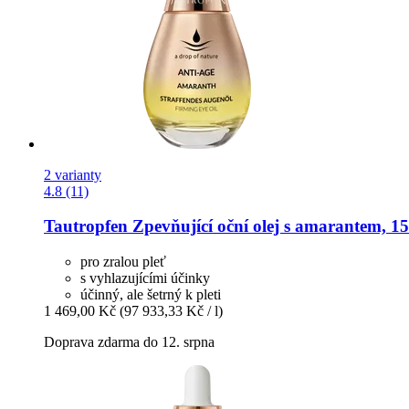
2 varianty
4.8 (11)
Tautropfen
Zpevňující oční olej s amarantem, 1
pro zralou pleť
s vyhlazujícími účinky
účinný, ale šetrný k pleti
1 469,00 Kč
(97 933,33 Kč / l)
Doprava zdarma do 12. srpna