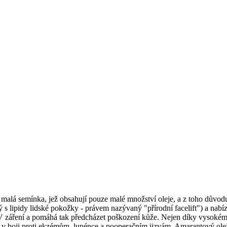
mi malá semínka, jež obsahují pouze malé množství oleje, a z toho důvo
ý s lipidy lidské pokožky - právem nazývaný "přírodní facelift") a nabí
V záření a pomáhá tak předcházet poškození kůže. Nejen díky vysokému
ný v boji proti ekzémům, lupénce a pooperačním jizvám. Amarantový ole