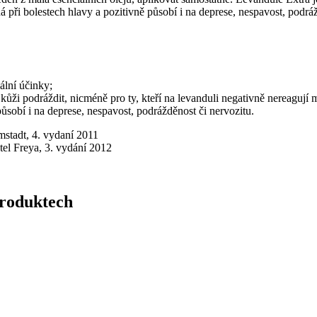
há při bolestech hlavy a pozitivně působí i na deprese, nespavost, pod
iální účinky;
kůži podráždit, nicméně pro ty, kteří na levanduli negativně nereagují 
ůsobí i na deprese, nespavost, podrážděnost či nervozitu.
mstadt, 4. vydaní 2011
tel Freya, 3. vydání 2012
produktech