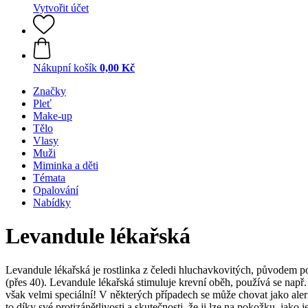
Vytvořit účet
Nákupní košík
0,00 Kč
Značky
Pleť
Make-up
Tělo
Vlasy
Muži
Miminka a děti
Témata
Opalování
Nabídky
Levandule lékařská
Levandule lékařská je rostlinka z čeledi hluchavkovitých, původem poch
(přes 40). Levandule lékařská stimuluje krevní oběh, používá se např. 
však velmi speciální! V některých případech se může chovat jako alerg
to díky své protizánětlivosti a skutečnosti, že ji lze na pokožku, ja