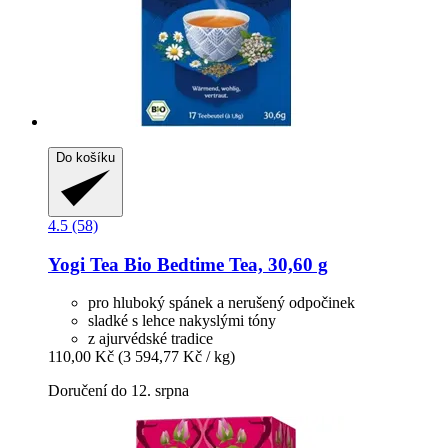
Do košíku
4.5 (58)
Yogi Tea
Bio Bedtime Tea, 30,60 g
pro hluboký spánek a nerušený odpočinek
sladké s lehce nakyslými tóny
z ajurvédské tradice
110,00 Kč
(3 594,77 Kč / kg)
Doručení do 12. srpna