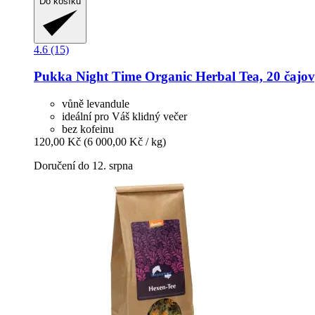
Do košíku
4.6 (15)
Pukka
Night Time Organic Herbal Tea, 20 čajov
vůně levandule
ideální pro Váš klidný večer
bez kofeinu
120,00 Kč
(6 000,00 Kč / kg)
Doručení do 12. srpna