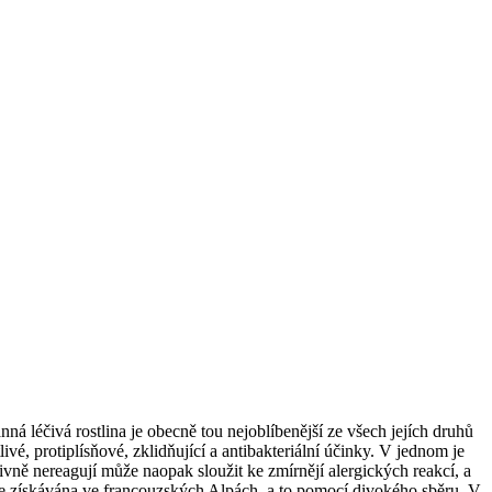
ná léčivá rostlina je obecně tou nejoblíbenější ze všech jejích druhů
vé, protiplísňové, zklidňující a antibakteriální účinky. V jednom je
tivně nereagují může naopak sloužit ke zmírnějí alergických reakcí, a
ra je získávána ve francouzských Alpách, a to pomocí divokého sběru. V