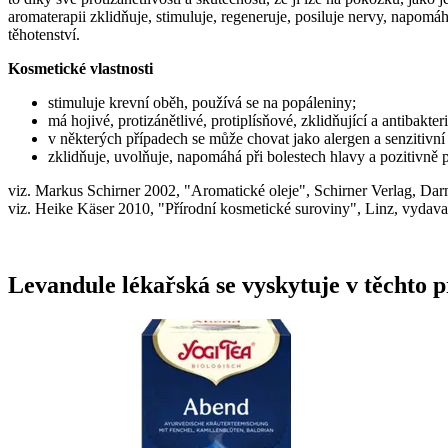
aromaterapii zklidňuje, stimuluje, regeneruje, posiluje nervy, napomá
těhotenství.
Kosmetické vlastnosti
stimuluje krevní oběh, používá se na popáleniny;
má hojivé, protizánětlivé, protiplísňové, zklidňující a antibakter
v některých případech se může chovat jako alergen a senzitivní 
zklidňuje, uvolňuje, napomáhá při bolestech hlavy a pozitivně p
viz. Markus Schirner 2002, "Aromatické oleje", Schirner Verlag, Dar
viz. Heike Käser 2010, "Přírodní kosmetické suroviny", Linz, vydava
Levandule lékařská se vyskytuje v těchto 