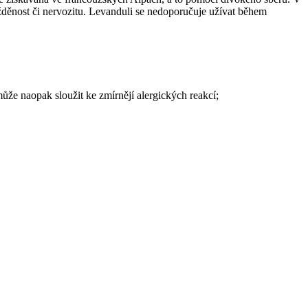
rážděnost či nervozitu. Levanduli se nedoporučuje užívat během
může naopak sloužit ke zmírnějí alergických reakcí;