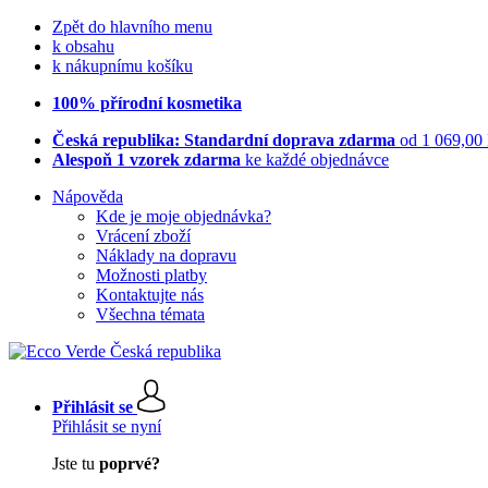
Zpět do hlavního menu
k obsahu
k nákupnímu košíku
100% přírodní kosmetika
Česká republika: Standardní doprava zdarma
od 1 069,00
Alespoň 1 vzorek zdarma
ke každé objednávce
Nápověda
Kde je moje objednávka?
Vrácení zboží
Náklady na dopravu
Možnosti platby
Kontaktujte nás
Všechna témata
Přihlásit se
Přihlásit se nyní
Jste tu
poprvé?