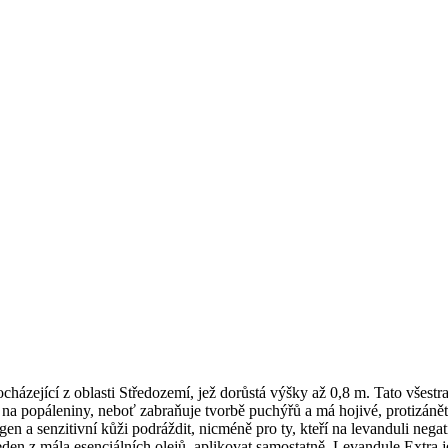
ázející z oblasti Středozemí, jež dorůstá výšky až 0,8 m. Tato všestran
na popáleniny, neboť zabraňuje tvorbě puchýřů a má hojivé, protizánětli
en a senzitivní kůži podráždit, nicméně pro ty, kteří na levanduli nega
ko jeden z mála esenciálních olejů, aplikovat samostatně. Levandule Ext