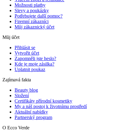
Možnosti platby
Slevy a poukázky
Potřebujete další pomoc?
Firemní zákazníci
Můj zákaznický účet
Můj účet
Přihlásit se
Vytvořit účet
Zapomněli jste heslo?
Kde je moje zásilka?
Uplatnit poukaz
Zajímavá fakta
Beauty blog
Složení
Certifikáty přírodní kosmetiky
My a náš postoj k životnímu prostředí
Aktuální nabídky
Partnerský program
O Ecco Verde