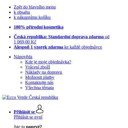
Zpět do hlavního menu
k obsahu
k nákupnímu košíku
100% přírodní kosmetika
Česká republika: Standardní doprava zdarma
od
1 069,00 Kč
Alespoň 1 vzorek zdarma
ke každé objednávce
Nápověda
Kde je moje objednávka?
Vrácení zboží
Náklady na dopravu
Možnosti platby
Kontaktujte nás
Všechna témata
Přihlásit se
Přihlásit se nyní
Jste tu
poprvé?