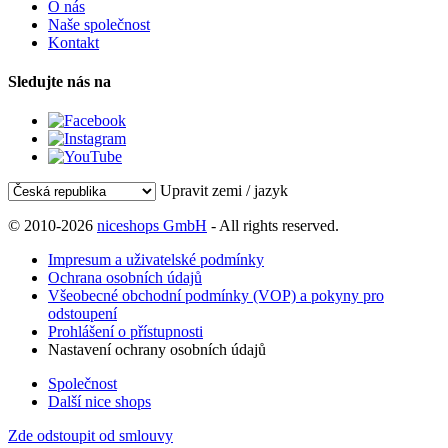
O nás
Naše společnost
Kontakt
Sledujte nás na
Upravit zemi / jazyk
© 2010-2026
niceshops GmbH
- All rights reserved.
Impresum a uživatelské podmínky
Ochrana osobních údajů
Všeobecné obchodní podmínky (VOP) a pokyny pro
odstoupení
Prohlášení o přístupnosti
Nastavení ochrany osobních údajů
Společnost
Další nice shops
Zde odstoupit od smlouvy