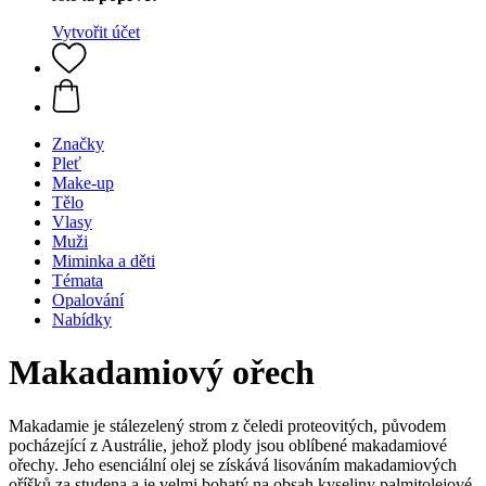
Vytvořit účet
Značky
Pleť
Make-up
Tělo
Vlasy
Muži
Miminka a děti
Témata
Opalování
Nabídky
Makadamiový ořech
Makadamie je stálezelený strom z čeledi proteovitých, původem
pocházející z Austrálie, jehož plody jsou oblíbené makadamiové
ořechy. Jeho esenciální olej se získává lisováním makadamiových
oříšků za studena a je velmi bohatý na obsah kyseliny palmitolejové,