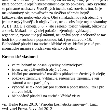
která podporuje lepší vstřebatelnost oleje do pokožky. Tato kyselina
se primárně nachází v živočišných tucích, což souvisí s tím, že je
makadamiový olej považován za skvělou náhradu hojně
kritizovaného norkového oleje. Olej z makadamiových ořechů je
jeden z nejvýživnějších olejů vůbec, neboť obsahuje nejen vitamíny
A, B1, B3, E a omega 3, 6, 7, ale i železo, fosfor, vápník, bílkoviny
a zinek. Makadamiový olej pokožku zjemňuje, vyhlazuje,
regeneruje, zpomaluje její stárnutí, neucpává póry, a výborně se tak
hodí jak pro suchou a popraskanou, tak i pro citlivou kůži.
Blahodárně působí i na suché a křehké vlasy. Ideální je také pro
aromatické masáže s přídavkem éterických olejů.
Kosmetické vlastnosti
velmi bohatý na obsah kyseliny palmitolejové;
jeden z nejvýživnějších olejů vůbec;
ideální pro aromatické masáže s přídavkem éterických olejů;
pokožku zjemňuje, vyhlazuje, regeneruje, zpomaluje její
stárnutí a neucpává póry;
výborně se tak hodí jak pro suchou a popraskanou, tak i pro
citlivou kůži;
blahodárně působí i na suché a křehké vlasy.
viz. Heike Käser 2010, "Přírodní kosmetické suroviny", Linz,
vydavatel Freya, 3. vydání 2012