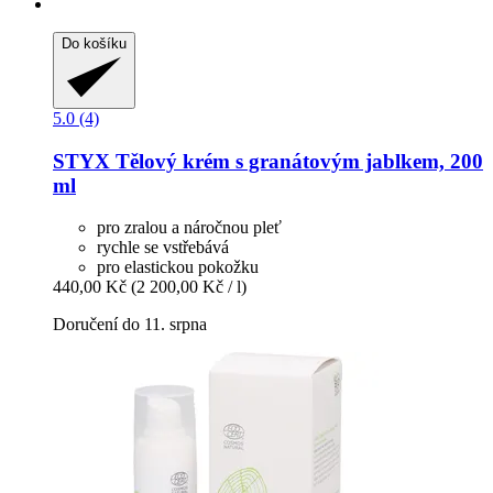
Do košíku
5.0 (4)
STYX
Tělový krém s granátovým jablkem, 200
ml
pro zralou a náročnou pleť
rychle se vstřebává
pro elastickou pokožku
440,00 Kč
(2 200,00 Kč / l)
Doručení do 11. srpna