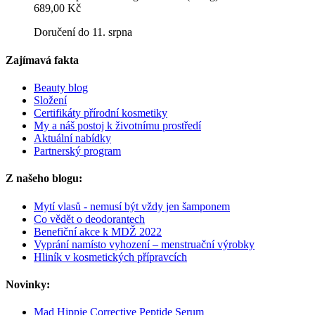
689,00 Kč
Doručení do 11. srpna
Zajímavá fakta
Beauty blog
Složení
Certifikáty přírodní kosmetiky
My a náš postoj k životnímu prostředí
Aktuální nabídky
Partnerský program
Z našeho blogu:
Mytí vlasů - nemusí být vždy jen šamponem
Co vědět o deodorantech
Benefiční akce k MDŽ 2022
Vyprání namísto vyhození – menstruační výrobky
Hliník v kosmetických přípravcích
Novinky:
Mad Hippie Corrective Peptide Serum