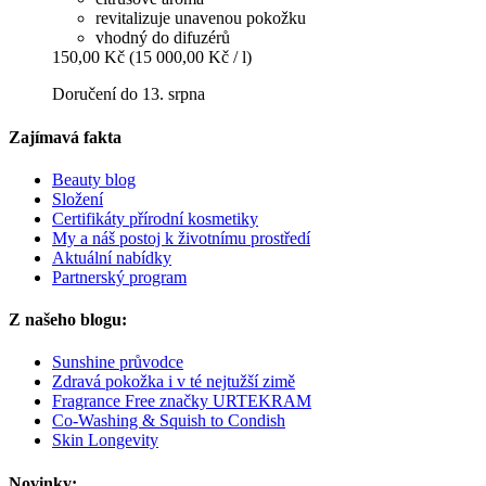
revitalizuje unavenou pokožku
vhodný do difuzérů
150,00 Kč
(15 000,00 Kč / l)
Doručení do 13. srpna
Zajímavá fakta
Beauty blog
Složení
Certifikáty přírodní kosmetiky
My a náš postoj k životnímu prostředí
Aktuální nabídky
Partnerský program
Z našeho blogu:
Sunshine průvodce
Zdravá pokožka i v té nejtužší zimě
Fragrance Free značky URTEKRAM
Co-Washing & Squish to Condish
Skin Longevity
Novinky: