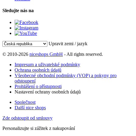
Sledujte nás na
Upravit zemi / jazyk
© 2010-2026
niceshops GmbH
- All rights reserved.
Impresum a uživatelské podmínky
Ochrana osobních údajů
Všeobecné obchodní podmínky (VOP) a pokyny pro
odstoupení
Prohlášení o přístupnosti
Nastavení ochrany osobních údajů
Společnost
Další nice shops
Zde odstoupit od smlouvy
Personalizujte si zážitek z nakupování