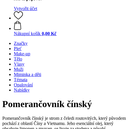
Vytvořit účet
Nákupní košík
0,00 Kč
Značky
Pleť
Make-up
Tělo
Vlasy
Muži
Miminka a děti
Témata
Opalování
Nabídky
Pomerančovník čínský
Pomerančovník čínský je strom z čeledi routovitých, který původem
pochází z oblastí Číny a Vietnamu. Jeho esenciální olej, který
obsahuje limonen a myrcen, se lisuje za studena a působí