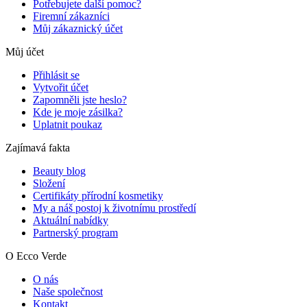
Potřebujete další pomoc?
Firemní zákazníci
Můj zákaznický účet
Můj účet
Přihlásit se
Vytvořit účet
Zapomněli jste heslo?
Kde je moje zásilka?
Uplatnit poukaz
Zajímavá fakta
Beauty blog
Složení
Certifikáty přírodní kosmetiky
My a náš postoj k životnímu prostředí
Aktuální nabídky
Partnerský program
O Ecco Verde
O nás
Naše společnost
Kontakt