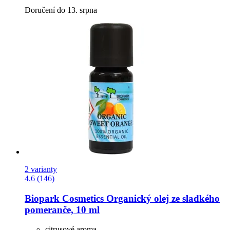
Doručení do 13. srpna
2 varianty
4.6 (146)
Biopark Cosmetics
Organický olej ze sladkého
pomeranče, 10 ml
citrusové aroma