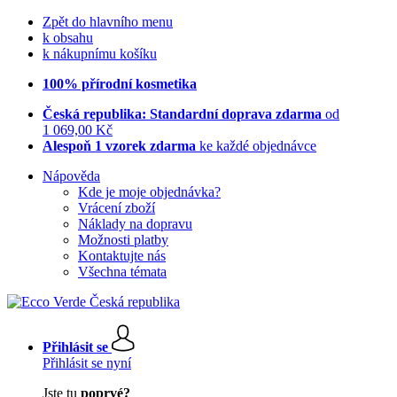
Zpět do hlavního menu
k obsahu
k nákupnímu košíku
100% přírodní kosmetika
Česká republika: Standardní doprava zdarma
od
1 069,00 Kč
Alespoň 1 vzorek zdarma
ke každé objednávce
Nápověda
Kde je moje objednávka?
Vrácení zboží
Náklady na dopravu
Možnosti platby
Kontaktujte nás
Všechna témata
Přihlásit se
Přihlásit se nyní
Jste tu
poprvé?