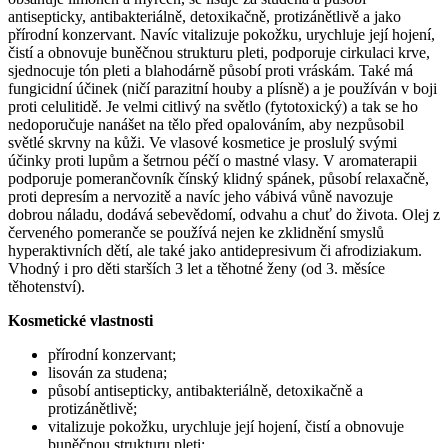
antisepticky, antibakteriálně, detoxikačně, protizánětlivě a jako
přírodní konzervant. Navíc vitalizuje pokožku, urychluje její hojení,
čistí a obnovuje buněčnou strukturu pleti, podporuje cirkulaci krve,
sjednocuje tón pleti a blahodárně působí proti vráskám. Také má
fungicidní účinek (ničí parazitní houby a plísně) a je používán v boji
proti celulitidě. Je velmi citlivý na světlo (fytotoxický) a tak se ho
nedoporučuje nanášet na tělo před opalováním, aby nezpůsobil
světlé skrvny na kůži. Ve vlasové kosmetice je proslulý svými
účinky proti lupům a šetrnou péčí o mastné vlasy. V aromaterapii
podporuje pomerančovník čínský klidný spánek, působí relaxačně,
proti depresím a nervozitě a navíc jeho vábivá vůně navozuje
dobrou náladu, dodává sebevědomí, odvahu a chuť do života. Olej z
červeného pomeranče se používá nejen ke zklidnění smyslů
hyperaktivních dětí, ale také jako antidepresivum či afrodiziakum.
Vhodný i pro děti starších 3 let a těhotné ženy (od 3. měsíce
těhotenství).
Kosmetické vlastnosti
přírodní konzervant;
lisován za studena;
působí antisepticky, antibakteriálně, detoxikačně a
protizánětlivě;
vitalizuje pokožku, urychluje její hojení, čistí a obnovuje
buněčnou strukturu pleti;