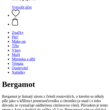
Vytvořit účet
Značky
Pleť
Make-up
Tělo
Vlasy
Muži
Miminka a děti
Témata
Opalování
Nabídky
Bergamot
Bergamot je listnatý strom z čeledi routovitých, o kterém se někdy
píše jako o kříženci pomerančovníku a citroníku (a snad i z toho
důvodu se vyznačuje nádhernou citrónovou vůní). Původem je tento
strom z Asie a dorůstá do výšky až 5 m. Bergamový olej se získává