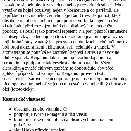
lisováním slupek plodů za studena nebo parovodní destilací. Jeho
výtažky se hojně používají nejen v kosmetice a do parfémů, ale
například i do známého černého čaje Earl Grey. Bergamot, který
obsahuje mnoho vitamínu C, podporuje tvorbu kolagenu a růst
vlasů, brání před rozvojem infekcí a plísňových onemocnění
pokožky a slouží i jako přírodní repelent. Na pleť působí stimulačně
a antisepticky, sjednocuje její tón, detoxikuje ji a tonizuje a rovněž
hojí drobné rány. Známý je i pro svou neutralizaci pachů, účinnost v
boji proti akné, snížení viditelnosti strií, celulitidy a vrásek. V
aromaterapii se používá ke zmírnění depresí a stresu a navozuje
klidný spánek. Bergamot také stimuluje tvorbu dopaminu a
serotoninu a podporuje tak veselost a dobrou náladu. Všem
alergikům a zvlášť citlivým osobám se doporučuje, aby před
aplikací přípravku obsahujícího Bergamot provedli test
snášenlivosti. Zároveň se nedoporučuje nanášení bergamového oleje
před opalováním, neboť se jedná o na světlo velmi citlivý citrusový
olej (fototoxický).
Kosmetické vlastnosti
obsahuje mnoho vitamínu C;
podporuje tvorbu kolagenu a růst vlasů;
brání před rozvojem infekcí a plísňových onemocnění
pokožky;
slouží jako přírodní repelent;