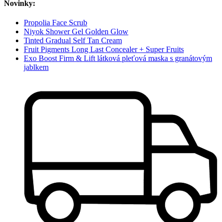
Novinky:
Propolia Face Scrub
Niyok Shower Gel Golden Glow
Tinted Gradual Self Tan Cream
Fruit Pigments Long Last Concealer + Super Fruits
Exo Boost Firm & Lift látková pleťová maska s granátovým
jablkem