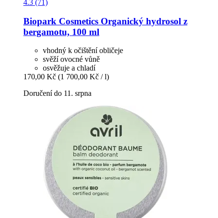
4.3 (71)
Biopark Cosmetics
Organický hydrosol z
bergamotu, 100 ml
vhodný k očištění obličeje
svěží ovocné vůně
osvěžuje a chladí
170,00 Kč
(1 700,00 Kč / l)
Doručení do 11. srpna