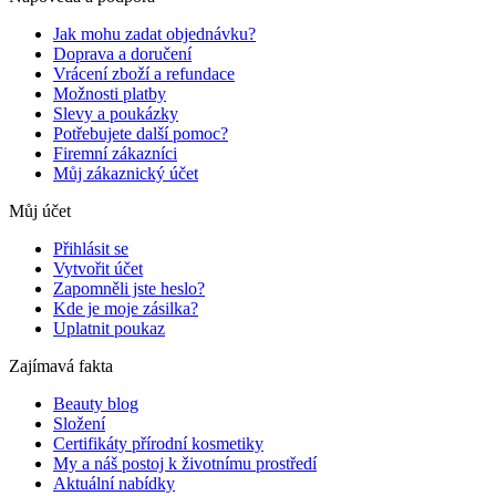
Jak mohu zadat objednávku?
Doprava a doručení
Vrácení zboží a refundace
Možnosti platby
Slevy a poukázky
Potřebujete další pomoc?
Firemní zákazníci
Můj zákaznický účet
Můj účet
Přihlásit se
Vytvořit účet
Zapomněli jste heslo?
Kde je moje zásilka?
Uplatnit poukaz
Zajímavá fakta
Beauty blog
Složení
Certifikáty přírodní kosmetiky
My a náš postoj k životnímu prostředí
Aktuální nabídky