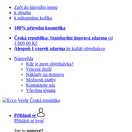
Zpět do hlavního menu
k obsahu
k nákupnímu košíku
100% přírodní kosmetika
Česká republika: Standardní doprava zdarma
od
1 069,00 Kč
Alespoň 1 vzorek zdarma
ke každé objednávce
Nápověda
Kde je moje objednávka?
Vrácení zboží
Náklady na dopravu
Možnosti platby
Kontaktujte nás
Všechna témata
Přihlásit se
Přihlásit se nyní
Jste tu
poprvé?