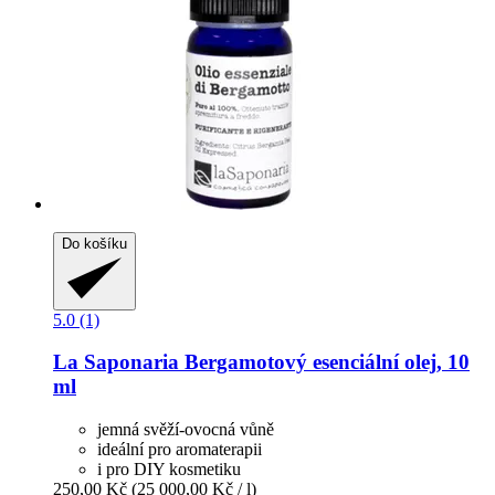
Do košíku
5.0 (1)
La Saponaria
Bergamotový esenciální olej, 10
ml
jemná svěží-ovocná vůně
ideální pro aromaterapii
i pro DIY kosmetiku
250,00 Kč
(25 000,00 Kč / l)