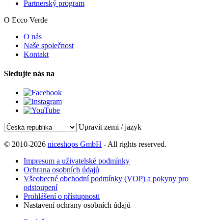
Partnerský program
O Ecco Verde
O nás
Naše společnost
Kontakt
Sledujte nás na
Upravit zemi / jazyk
© 2010-2026
niceshops GmbH
- All rights reserved.
Impresum a uživatelské podmínky
Ochrana osobních údajů
Všeobecné obchodní podmínky (VOP) a pokyny pro
odstoupení
Prohlášení o přístupnosti
Nastavení ochrany osobních údajů