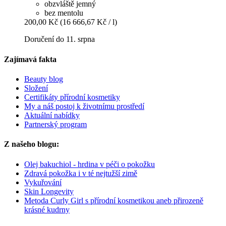
obzvláště jemný
bez mentolu
200,00 Kč
(16 666,67 Kč / l)
Doručení do 11. srpna
Zajímavá fakta
Beauty blog
Složení
Certifikáty přírodní kosmetiky
My a náš postoj k životnímu prostředí
Aktuální nabídky
Partnerský program
Z našeho blogu:
Olej bakuchiol - hrdina v péči o pokožku
Zdravá pokožka i v té nejtužší zimě
Vykuřování
Skin Longevity
Metoda Curly Girl s přírodní kosmetikou aneb přirozeně
krásné kudrny