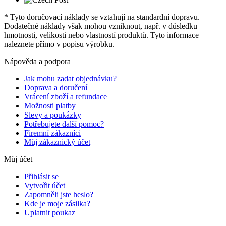
* Tyto doručovací náklady se vztahují na standardní dopravu.
Dodatečné náklady však mohou vzniknout, např. v důsledku
hmotnosti, velikosti nebo vlastností produktů. Tyto informace
naleznete přímo v popisu výrobku.
Nápověda a podpora
Jak mohu zadat objednávku?
Doprava a doručení
Vrácení zboží a refundace
Možnosti platby
Slevy a poukázky
Potřebujete další pomoc?
Firemní zákazníci
Můj zákaznický účet
Můj účet
Přihlásit se
Vytvořit účet
Zapomněli jste heslo?
Kde je moje zásilka?
Uplatnit poukaz