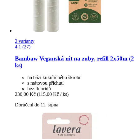
2 varianty
4.1 (27)
Bambaw
Veganská nit na zuby, refill 2x50m (2
ks)
na bázi kukuřičného škrobu
s mátovou příchutí
bez fluoridů
230,00 Kč
(115,00 Kč / ks)
Doručení do 11. srpna