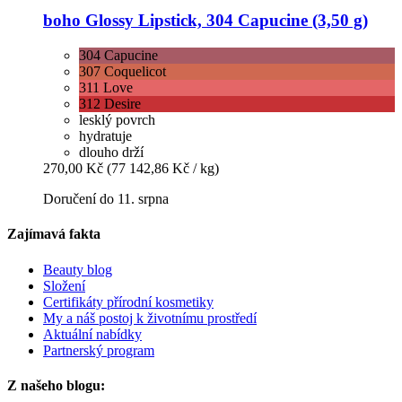
boho
Glossy Lipstick, 304 Capucine (3,50 g)
304 Capucine
307 Coquelicot
311 Love
312 Desire
lesklý povrch
hydratuje
dlouho drží
270,00 Kč
(77 142,86 Kč / kg)
Doručení do 11. srpna
Zajímavá fakta
Beauty blog
Složení
Certifikáty přírodní kosmetiky
My a náš postoj k životnímu prostředí
Aktuální nabídky
Partnerský program
Z našeho blogu: