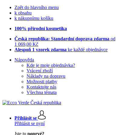
Zpět do hlavního menu
k obsahu
k nákupnímu košíku
100% přírodní kosmetika
Česká republika: Standardní doprava zdarma
od
1 069,00 Kč
Alespoň 1 vzorek zdarma
ke každé objednávce
Nápověda
Kde je moje objednávka?
Vrácení zboží
Náklady na dopravu
Možnosti platby
Kontaktujte nás
Všechna témata
Přihlásit se
Přihlásit se nyní
Jste tu
poprvé?