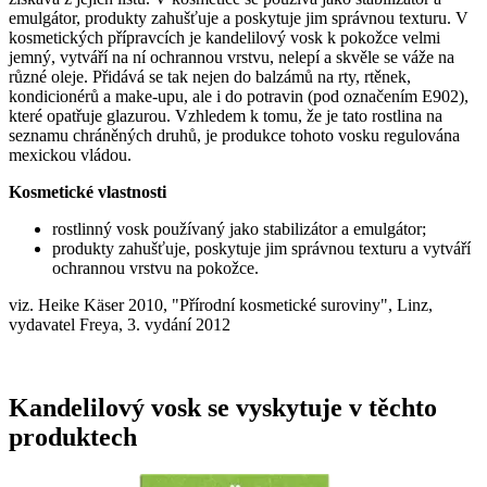
emulgátor, produkty zahušťuje a poskytuje jim správnou texturu. V
kosmetických přípravcích je kandelilový vosk k pokožce velmi
jemný, vytváří na ní ochrannou vrstvu, nelepí a skvěle se váže na
různé oleje. Přidává se tak nejen do balzámů na rty, rtěnek,
kondicionérů a make-upu, ale i do potravin (pod označením E902),
které opatřuje glazurou. Vzhledem k tomu, že je tato rostlina na
seznamu chráněných druhů, je produkce tohoto vosku regulována
mexickou vládou.
Kosmetické vlastnosti
rostlinný vosk používaný jako stabilizátor a emulgátor;
produkty zahušťuje, poskytuje jim správnou texturu a vytváří
ochrannou vrstvu na pokožce.
viz. Heike Käser 2010, "Přírodní kosmetické suroviny", Linz,
vydavatel Freya, 3. vydání 2012
Kandelilový vosk se vyskytuje v těchto
produktech