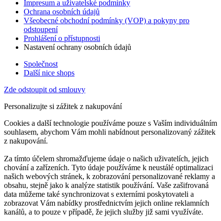
Impresum a uživatelské podmínky
Ochrana osobních údajů
Všeobecné obchodní podmínky (VOP) a pokyny pro
odstoupení
Prohlášení o přístupnosti
Nastavení ochrany osobních údajů
Společnost
Další nice shops
Zde odstoupit od smlouvy
Personalizujte si zážitek z nakupování
Cookies a další technologie používáme pouze s Vaším individuálním
souhlasem, abychom Vám mohli nabídnout personalizovaný zážitek
z nakupování.
Za tímto účelem shromažďujeme údaje o našich uživatelích, jejich
chování a zařízeních. Tyto údaje používáme k neustálé optimalizaci
našich webových stránek, k zobrazování personalizované reklamy a
obsahu, stejně jako k analýze statistik používání. Vaše zašifrovaná
data můžeme také synchronizovat s externími poskytovateli a
zobrazovat Vám nabídky prostřednictvím jejich online reklamních
kanálů, a to pouze v případě, že jejich služby již sami využíváte.