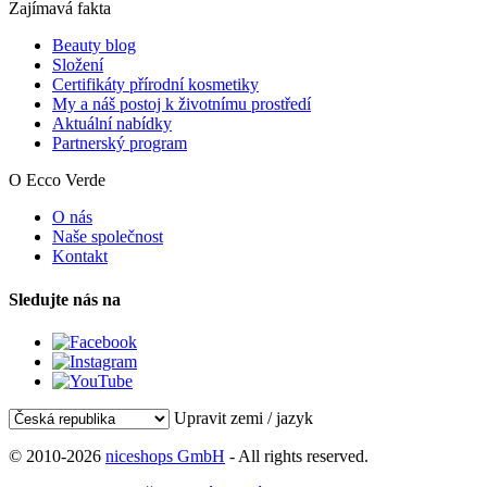
Zajímavá fakta
Beauty blog
Složení
Certifikáty přírodní kosmetiky
My a náš postoj k životnímu prostředí
Aktuální nabídky
Partnerský program
O Ecco Verde
O nás
Naše společnost
Kontakt
Sledujte nás na
Upravit zemi / jazyk
© 2010-2026
niceshops GmbH
- All rights reserved.