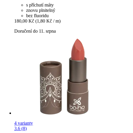
s příchutí máty
znovu plnitelný
bez fluoridu
180,00 Kč
(1,80 Kč / m)
Doručení do 11. srpna
4 varianty
3.6 (8)