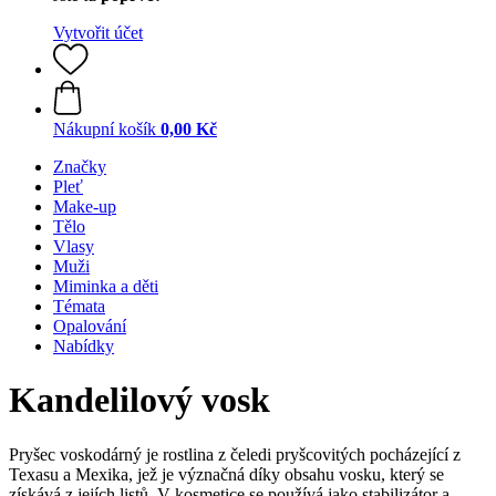
Vytvořit účet
Nákupní košík
0,00 Kč
Značky
Pleť
Make-up
Tělo
Vlasy
Muži
Miminka a děti
Témata
Opalování
Nabídky
Kandelilový vosk
Pryšec voskodárný je rostlina z čeledi pryšcovitých pocházející z
Texasu a Mexika, jež je význačná díky obsahu vosku, který se
získává z jejích listů. V kosmetice se používá jako stabilizátor a