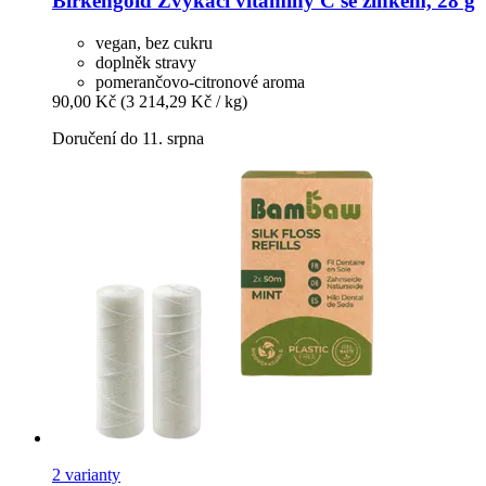
Birkengold
Žvýkací vitamíny C se zinkem, 28 g
vegan, bez cukru
doplněk stravy
pomerančovo-citronové aroma
90,00 Kč
(3 214,29 Kč / kg)
Doručení do 11. srpna
2 varianty