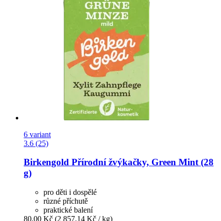
6 variant
3.6 (25)
Birkengold
Přírodní žvýkačky, Green Mint (28
g)
pro děti i dospělé
různé příchutě
praktické balení
80,00 Kč
(2 857,14 Kč / kg)