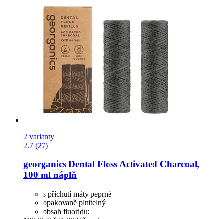
2 varianty
2.7 (27)
georganics
Dental Floss Activated Charcoal,
100 ml náplň
s příchutí máty peprné
opakovaně plnitelný
obsah fluoridu: