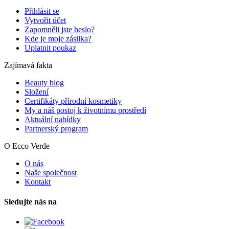
Přihlásit se
Vytvořit účet
Zapomněli jste heslo?
Kde je moje zásilka?
Uplatnit poukaz
Zajímavá fakta
Beauty blog
Složení
Certifikáty přírodní kosmetiky
My a náš postoj k životnímu prostředí
Aktuální nabídky
Partnerský program
O Ecco Verde
O nás
Naše společnost
Kontakt
Sledujte nás na