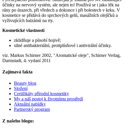
účinky na nervový systém, ale nejen to! Používá se i jako lék na
rány po úrazech, při vředech a dokonce i při bolestech v krku. V
kosmetice se přidává do sprchových gelů, masážních olejíčků a
vyživujících balzámů na rty.
Kosmetické vlastnosti
zklidňuje a působí hojivě;
silné antibakteriální, protiplísňové i antivirální účinky.
viz. Markus Schirner 2002, "Aromatické oleje", Schirner Verlag,
Darmstadt, 4. vydaní 2011
Zajímavá fakta
Beauty blog
Složení
Certifikáty přírodní kosmetiky
My a náš postoj k životnímu prostředí
Aktuální nabídky
Partnerský program
Z našeho blogu: