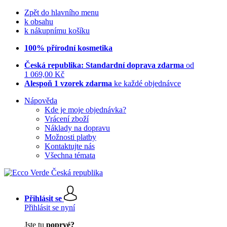
Zpět do hlavního menu
k obsahu
k nákupnímu košíku
100% přírodní kosmetika
Česká republika: Standardní doprava zdarma
od
1 069,00 Kč
Alespoň 1 vzorek zdarma
ke každé objednávce
Nápověda
Kde je moje objednávka?
Vrácení zboží
Náklady na dopravu
Možnosti platby
Kontaktujte nás
Všechna témata
Přihlásit se
Přihlásit se nyní
Jste tu
poprvé?