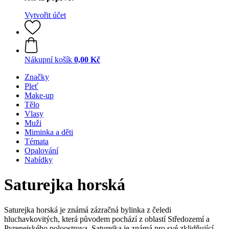
Vytvořit účet
Nákupní košík
0,00 Kč
Značky
Pleť
Make-up
Tělo
Vlasy
Muži
Miminka a děti
Témata
Opalování
Nabídky
Saturejka horská
Saturejka horská je známá zázračná bylinka z čeledi
hluchavkovitých, která původem pochází z oblastí Středozemí a
Pyrenejského poloostrova. Saturejka je známá pro své zklidňující