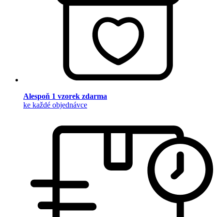
Alespoň 1 vzorek zdarma
ke každé objednávce