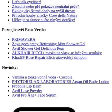
Let's talk eyeliner!
Zásaditá nebo pH pokožce neutrální péče?
Ekologicky šetrné obaly na vyšší úrovni
Přírodní houby značky Cose della Natura
Užívejte si slunce a léto plnými doušky!
Poznejte svět Ecco Verde:
PRIMAVERA
Zoya goes pretty Refreshing Mint Shower Gel
Avril Shower Gel Delicious Pear
ALKHAIR RICCI+ maska na vlasy se lněnými semínky
Khadi® Rose Repair Elixir ajurvédský šampon
Novinky:
Vanilka a tonka vonná voda - Coccola
PHYTORELAX LABORATORIES Argan Oil Body Lotion
Propolia Lip Balm
Avril Lose Powder
Avril Pro Âge+ Face Serum