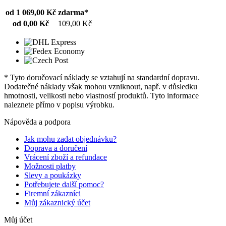
od 1 069,00 Kč
zdarma*
od 0,00 Kč
109,00 Kč
* Tyto doručovací náklady se vztahují na standardní dopravu.
Dodatečné náklady však mohou vzniknout, např. v důsledku
hmotnosti, velikosti nebo vlastností produktů. Tyto informace
naleznete přímo v popisu výrobku.
Nápověda a podpora
Jak mohu zadat objednávku?
Doprava a doručení
Vrácení zboží a refundace
Možnosti platby
Slevy a poukázky
Potřebujete další pomoc?
Firemní zákazníci
Můj zákaznický účet
Můj účet