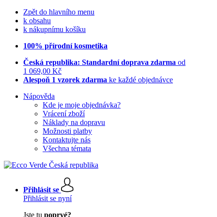
Zpět do hlavního menu
k obsahu
k nákupnímu košíku
100% přírodní kosmetika
Česká republika: Standardní doprava zdarma
od
1 069,00 Kč
Alespoň 1 vzorek zdarma
ke každé objednávce
Nápověda
Kde je moje objednávka?
Vrácení zboží
Náklady na dopravu
Možnosti platby
Kontaktujte nás
Všechna témata
Přihlásit se
Přihlásit se nyní
Jste tu
poprvé?