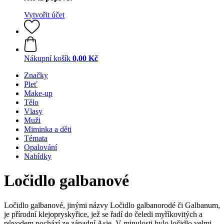
Vytvořit účet
Nákupní košík
0,00 Kč
Značky
Pleť
Make-up
Tělo
Vlasy
Muži
Miminka a děti
Témata
Opalování
Nabídky
Ločidlo galbanové
Ločidlo galbanové, jinými názvy Ločidlo galbanorodé či Galbanum,
je přírodní klejopryskyřice, jež se řadí do čeledi myříkovitých a
původem pochází ze západní Asie. V minulosti bylo ločidlo velmi