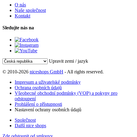
O nás
Naše společnost
Kontakt
Sledujte nás na
Upravit zemi / jazyk
© 2010-2026
niceshops GmbH
- All rights reserved.
Impresum a uživatelské podmínky
Ochrana osobních údajů
Všeobecné obchodní podmínky (VOP) a pokyny pro
odstoupení
Prohlášení o přístupnosti
Nastavení ochrany osobních údajů
Společnost
Další nice shops
Zde odstoupit od smlouvy