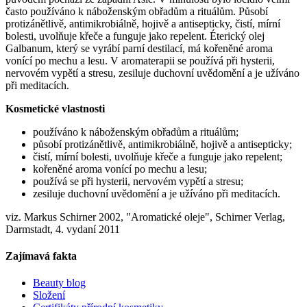
často používáno k náboženským obřadům a rituálům. Působí
protizánětlivě, antimikrobiálně, hojivě a antisepticky, čistí, mírní
bolesti, uvolňuje křeče a funguje jako repelent. Éterický olej
Galbanum, který se vyrábí parní destilací, má kořeněné aroma
vonící po mechu a lesu. V aromaterapii se používá při hysterii,
nervovém vypětí a stresu, zesiluje duchovní uvědomění a je užíváno
při meditacích.
Kosmetické vlastnosti
používáno k náboženským obřadům a rituálům;
působí protizánětlivě, antimikrobiálně, hojivě a antisepticky;
čistí, mírní bolesti, uvolňuje křeče a funguje jako repelent;
kořeněné aroma vonící po mechu a lesu;
používá se při hysterii, nervovém vypětí a stresu;
zesiluje duchovní uvědomění a je užíváno při meditacích.
viz. Markus Schirner 2002, "Aromatické oleje", Schirner Verlag,
Darmstadt, 4. vydaní 2011
Zajímavá fakta
Beauty blog
Složení