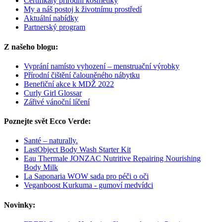
Certifikáty přírodní kosmetiky
My a náš postoj k životnímu prostředí
Aktuální nabídky
Partnerský program
Z našeho blogu:
Vyprání namísto vyhození – menstruační výrobky
Přírodní čištění čalouněného nábytku
Benefiční akce k MDŽ 2022
Curly Girl Glossar
Zářivé vánoční líčení
Poznejte svět Ecco Verde:
Santé – naturally.
LastObject Body Wash Starter Kit
Eau Thermale JONZAC Nutritive Repairing Nourishing
Body Milk
La Saponaria WOW sada pro péči o oči
Veganboost Kurkuma - gumoví medvídci
Novinky: