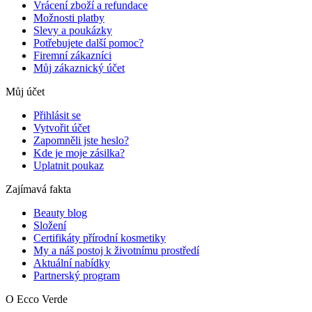
Vrácení zboží a refundace
Možnosti platby
Slevy a poukázky
Potřebujete další pomoc?
Firemní zákazníci
Můj zákaznický účet
Můj účet
Přihlásit se
Vytvořit účet
Zapomněli jste heslo?
Kde je moje zásilka?
Uplatnit poukaz
Zajímavá fakta
Beauty blog
Složení
Certifikáty přírodní kosmetiky
My a náš postoj k životnímu prostředí
Aktuální nabídky
Partnerský program
O Ecco Verde