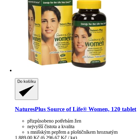
Do košíku
NaturesPlus
Source of Life® Women, 120 tablet
přizpůsobeno potřebám žen
nejvyšší čistota a kvalita
s mnišským pepřem a ploštičníkem hroznatým
1 889,00 Kč
(6 296,67 Kč / kg)