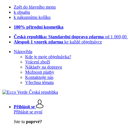
Zpět do hlavního menu
k obsahu
k nákupnímu košíku
100% přírodní kosmetika
Česká republika: Standardní doprava zdarma
od 1 069,00
Alespoň 1 vzorek zdarma
ke každé objednávce
Nápověda
Kde je moje objednávka?
Vrácení zboží
Náklady na dopravu
Možnosti platby
Kontaktujte nás
Všechna témata
Přihlásit se
Přihlásit se nyní
Jste tu
poprvé?