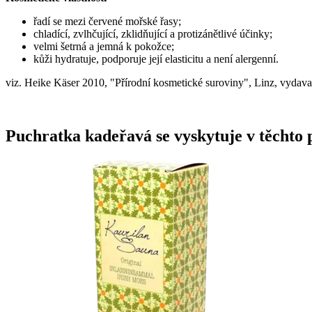
řadí se mezi červené mořské řasy;
chladící, zvlhčující, zklidňující a protizánětlivé účinky;
velmi šetrná a jemná k pokožce;
kůži hydratuje, podporuje její elasticitu a není alergenní.
viz. Heike Käser 2010, "Přírodní kosmetické suroviny", Linz, vydava
Puchratka kadeřavá se vyskytuje v těchto