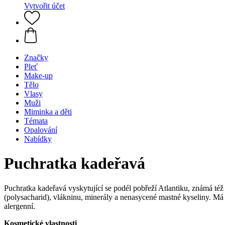
Vytvořit účet
Značky
Pleť
Make-up
Tělo
Vlasy
Muži
Miminka a děti
Témata
Opalování
Nabídky
Puchratka kadeřavá
Puchratka kadeřavá vyskytující se podél pobřeží Atlantiku, známá též
(polysacharid), vlákninu, minerály a nenasycené mastné kyseliny. Má chl
alergenní.
Kosmetické vlastnosti