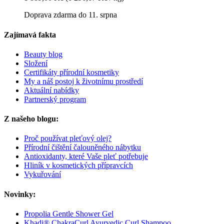
Doprava zdarma do 11. srpna
Zajímavá fakta
Beauty blog
Složení
Certifikáty přírodní kosmetiky
My a náš postoj k životnímu prostředí
Aktuální nabídky
Partnerský program
Z našeho blogu:
Proč používat pleťový olej?
Přírodní čištění čalouněného nábytku
Antioxidanty, které Vaše pleť potřebuje
Hliník v kosmetických přípravcích
Vykuřování
Novinky:
Propolia Gentle Shower Gel
Khadi® ChakraCurl Ayurvedic Curl Shampoo