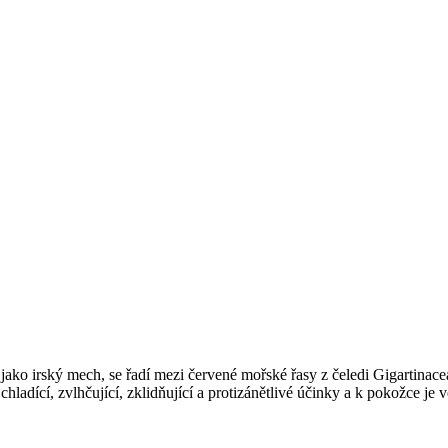
 jako irský mech, se řadí mezi červené mořské řasy z čeledi Gigartinac
adící, zvlhčující, zklidňující a protizánětlivé účinky a k pokožce je ve