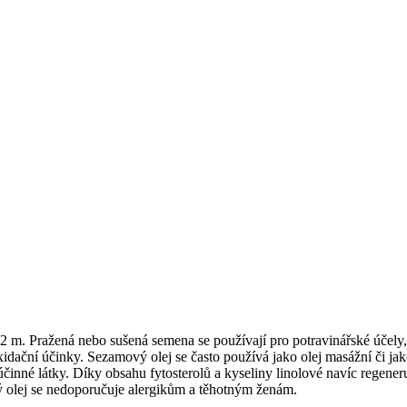
 2 m. Pražená nebo sušená semena se používají pro potravinářské účely,
tioxidační účinky. Sezamový olej se často používá jako olej masážní či
účinné látky. Díky obsahu fytosterolů a kyseliny linolové navíc regene
ý olej se nedoporučuje alergikům a těhotným ženám.