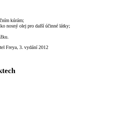
ačním kúrám;
ko nosný olej pro další účinné látky;
ožku.
tel Freya, 3. vydání 2012
ktech