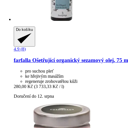
Do košíku
4.9 (8)
farfalla
Ošetřující organický sezamový olej, 75 m
pro suchou pleť
ke hřejivým masážím
regeneruje zrohovatělou kůži
280,00 Kč
(3 733,33 Kč / l)
Doručení do 12. srpna