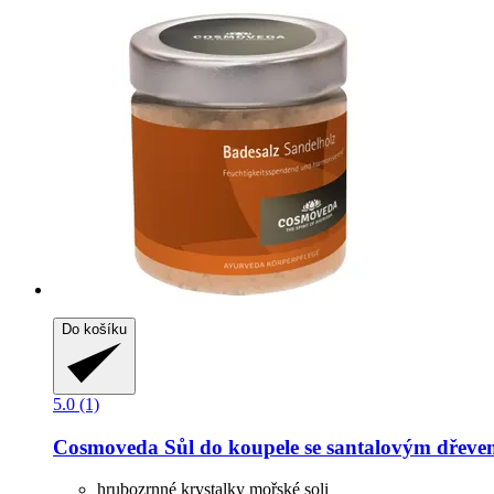
Do košíku
5.0 (1)
Cosmoveda
Sůl do koupele se santalovým dřeve
hrubozrnné krystalky mořské soli