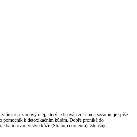
 zatímco sezamový olej, který je lisován ze semen sezamu, je spíše
 jako pomocník k detoxikačním kúrám. Dobře proniká do
ruje bariérovou vrstvu kůže (Stratum corneum). Zlepšuje