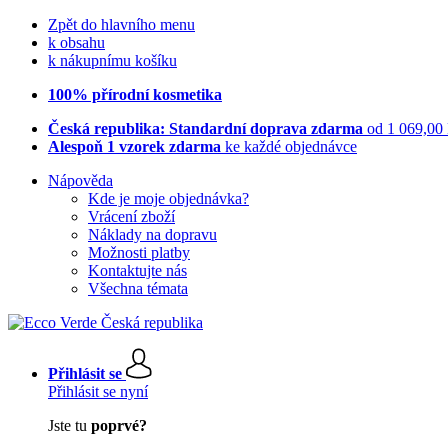
Zpět do hlavního menu
k obsahu
k nákupnímu košíku
100% přírodní kosmetika
Česká republika: Standardní doprava zdarma
od 1 069,00
Alespoň 1 vzorek zdarma
ke každé objednávce
Nápověda
Kde je moje objednávka?
Vrácení zboží
Náklady na dopravu
Možnosti platby
Kontaktujte nás
Všechna témata
Přihlásit se
Přihlásit se nyní
Jste tu
poprvé?