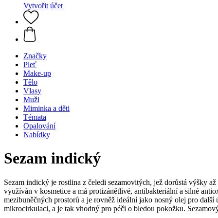
Vytvořit účet
Značky
Pleť
Make-up
Tělo
Vlasy
Muži
Miminka a děti
Témata
Opalování
Nabídky
Sezam indický
Sezam indický je rostlina z čeledi sezamovitých, jež dorůstá výšky až
využíván v kosmetice a má protizánětlivé, antibakteriální a silné an
mezibuněčných prostorů a je rovněž ideální jako nosný olej pro další 
mikrocirkulaci, a je tak vhodný pro péči o bledou pokožku. Sezamov