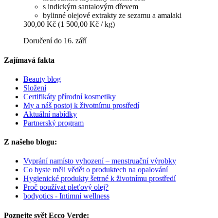
s indickým santalovým dřevem
bylinné olejové extrakty ze sezamu a amalaki
300,00 Kč
(1 500,00 Kč / kg)
Doručení do 16. září
Zajímavá fakta
Beauty blog
Složení
Certifikáty přírodní kosmetiky
My a náš postoj k životnímu prostředí
Aktuální nabídky
Partnerský program
Z našeho blogu:
Vyprání namísto vyhození – menstruační výrobky
Co byste měli vědět o produktech na opalování
Hygienické produkty šetrné k životnímu prostředí
Proč používat pleťový olej?
bodyotics - Intimní wellness
Poznejte svět Ecco Verde: