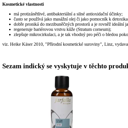
Kosmetické vlastnosti
má protizánětlivé, antibakteriální a silné antioxidační účinky;
často se používá jako masážní olej či jako pomocník k detoxik
dobře proniká do mezibuněčných prostorů a je rovněž ideální ja
regeneruje bariérovou vrstvu kůže (Stratum corneum);
zlepšuje mikrocirkulaci, a je tak vhodný pro péči o bledou pok
viz. Heike Käser 2010, "Přírodní kosmetické suroviny", Linz, vydava
Sezam indický se vyskytuje v těchto produ