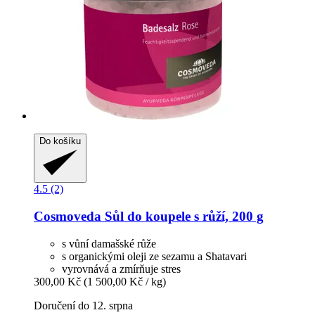
Do košíku
4.5 (2)
Cosmoveda
Sůl do koupele s růží, 200 g
s vůní damašské růže
s organickými oleji ze sezamu a Shatavari
vyrovnává a zmírňuje stres
300,00 Kč
(1 500,00 Kč / kg)
Doručení do 12. srpna