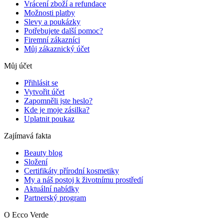
Vrácení zboží a refundace
Možnosti platby
Slevy a poukázky
Potřebujete další pomoc?
Firemní zákazníci
Můj zákaznický účet
Můj účet
Přihlásit se
Vytvořit účet
Zapomněli jste heslo?
Kde je moje zásilka?
Uplatnit poukaz
Zajímavá fakta
Beauty blog
Složení
Certifikáty přírodní kosmetiky
My a náš postoj k životnímu prostředí
Aktuální nabídky
Partnerský program
O Ecco Verde