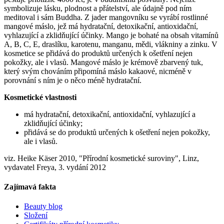
symbolizuje lásku, plodnost a přátelství, ale údajně pod ním
meditoval i sám Buddha. Z jader mangovníku se vyrábí rostlinné
mangové máslo, jež má hydratační, detoxikační, antioxidační,
vyhlazující a zklidňující účinky. Mango je bohaté na obsah vitamínů
A, B, C, E, draslíku, karotenu, manganu, mědi, vlákniny a zinku. V
kosmetice se přidává do produktů určených k ošetření nejen
pokožky, ale i vlasů. Mangové máslo je krémově zbarvený tuk,
který svým chováním připomíná máslo kakaové, nicméně v
porovnání s ním je o něco méně hydratační.
Kosmetické vlastnosti
má hydratační, detoxikační, antioxidační, vyhlazující a
zklidňující účinky;
přidává se do produktů určených k ošetření nejen pokožky,
ale i vlasů.
viz. Heike Käser 2010, "Přírodní kosmetické suroviny", Linz,
vydavatel Freya, 3. vydání 2012
Zajímavá fakta
Beauty blog
Složení