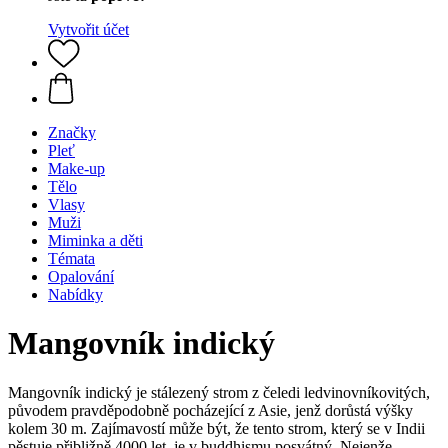
Vytvořit účet
Značky
Pleť
Make-up
Tělo
Vlasy
Muži
Miminka a děti
Témata
Opalování
Nabídky
Mangovník indický
Mangovník indický je stálezený strom z čeledi ledvinovníkovitých,
původem pravděpodobně pocházející z Asie, jenž dorůstá výšky
kolem 30 m. Zajímavostí může být, že tento strom, který se v Indii
pěstuje přibližně 4000 let, je v buddhismu posvátný. Nejenže