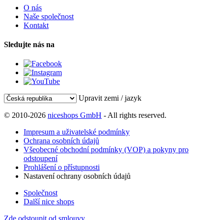
O nás
Naše společnost
Kontakt
Sledujte nás na
Upravit zemi / jazyk
© 2010-2026
niceshops GmbH
- All rights reserved.
Impresum a uživatelské podmínky
Ochrana osobních údajů
Všeobecné obchodní podmínky (VOP) a pokyny pro
odstoupení
Prohlášení o přístupnosti
Nastavení ochrany osobních údajů
Společnost
Další nice shops
Zde odstoupit od smlouvy