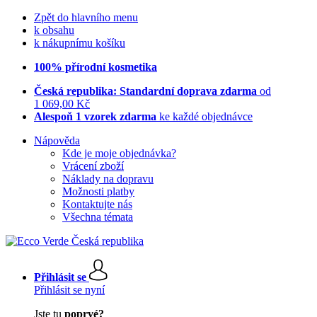
Zpět do hlavního menu
k obsahu
k nákupnímu košíku
100% přírodní kosmetika
Česká republika: Standardní doprava zdarma
od
1 069,00 Kč
Alespoň 1 vzorek zdarma
ke každé objednávce
Nápověda
Kde je moje objednávka?
Vrácení zboží
Náklady na dopravu
Možnosti platby
Kontaktujte nás
Všechna témata
Přihlásit se
Přihlásit se nyní
Jste tu
poprvé?