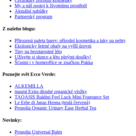
Certifikáty přírodní kosmetiky
My a náš postoj k životnímu prostředí
Aktuální nabídky
Partnerský program
Z našeho blogu:
Přirozená paleta barev: přírodní kosmetika a laky na nehty
Ekologicky šetrné obaly na vyšší úrovni
Tipy na bezstarostné léto
Užívejte si slunce a léto plnými doušky!
Šťastni i v homeoffice se značkou Pukka
Poznejte svět Ecco Verde:
ALKEMILLA
masmi Extra dlouhé organické vložky
TAOASIS Baldini Feel Luck Mini Fragrance Set
Le Erbe di Janas Henna (teplá červená)
Propolia Organic Urinary Ease Herbal Tea
Novinky:
Propolia Universal Balm