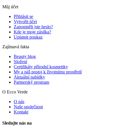
Můj účet
Přihlásit se
Vytvořit účet
Zapomněli jste heslo?
Kde je moje zásilka?
Uplatnit poukaz
Zajímavá fakta
Beauty blog
Složení
Certifikáty přírodní kosmetiky
My a náš postoj k životnímu prostředí
Aktuální nabídky
Partnerský program
O Ecco Verde
O nás
Naše společnost
Kontakt
Sledujte nás na