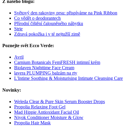
Z našeho blogu:
Světový den rakoviny prsu: přispíváme na Pink Ribbon
Co vědět o deodorantech
Přírodní čištění čalouněného nábytku
Strie
Zdravá pokožka i v té nejtužší zimě
Poznejte svět Ecco Verde:
Avril
Carnium Botanicals FemFRESH intimní krém
Biolaven Nighttime Face Cream
lavera PLUMPING balzám na rty
L'Intime Soothing & Moisturising Intimate Cleansing Care
Novinky:
Weleda Clear & Pure Skin Serum Booster Drops
Propolia Relaxing Foot Gel
Mad Hippie Antioxidant Facial Oil
Niyok Conditioner Moisture & Glow
Propolia Hair Mask