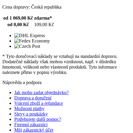
Cena dopravy: Česká republika
od 1 069,00 Kč
zdarma*
od 0,00 Kč
109,00 Kč
* Tyto doručovací náklady se vztahují na standardní dopravu.
Dodatečné náklady však mohou vzniknout, např. v důsledku
hmotnosti, velikosti nebo vlastností produktů. Tyto informace
naleznete přímo v popisu výrobku.
Nápověda a podpora
Jak mohu zadat objednávku?
Doprava a doručení
Vrácení zboží a refundace
Možnosti platby
Slevy a poukázky
Potřebujete další pomoc?
Firemní zákazníci
Můj zákaznický účet