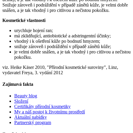
Snižuje zároveň i podráždění v případě zánětů kůže, je velmi dobře
snášen, a je tak vhodný i pro citlivou a nečistou pokožku.
Kosmetické vlastnosti
urychluje hojení ran;
má zklidňující, antiobiotické a adstringentní účinky;
vhodný i k ošetření kůže po bodnutí hmyzem;
snižuje zároveň i podráždění v případě zánětů kůže;
je velmi dobře snášen, a je tak vhodný i pro citlivou a nečistou
pokožku.
viz. Heike Käser 2010, "Přírodní kosmetické suroviny", Linz,
vydavatel Freya, 3. vydání 2012
Zajímavá fakta
Beauty blog
Složení
Certifikáty přírodní kosmetiky
My a náš postoj k životnímu prostředí
Aktuální nabídky
Partnerský program