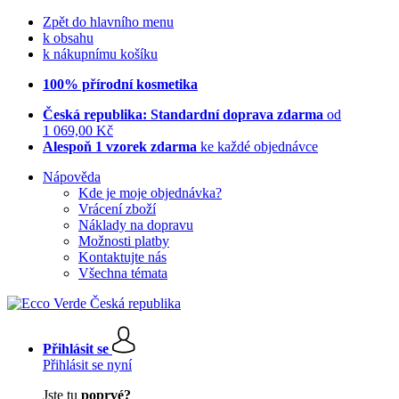
Zpět do hlavního menu
k obsahu
k nákupnímu košíku
100% přírodní kosmetika
Česká republika: Standardní doprava zdarma
od
1 069,00 Kč
Alespoň 1 vzorek zdarma
ke každé objednávce
Nápověda
Kde je moje objednávka?
Vrácení zboží
Náklady na dopravu
Možnosti platby
Kontaktujte nás
Všechna témata
Přihlásit se
Přihlásit se nyní
Jste tu
poprvé?