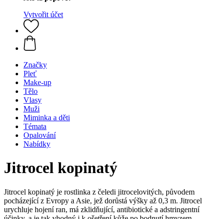
Vytvořit účet
Značky
Pleť
Make-up
Tělo
Vlasy
Muži
Miminka a děti
Témata
Opalování
Nabídky
Jitrocel kopinatý
Jitrocel kopinatý je rostlinka z čeledi jitrocelovitých, původem
pocházející z Evropy a Asie, jež dorůstá výšky až 0,3 m. Jitrocel
urychluje hojení ran, má zklidňující, antibiotické a adstringentní
účinky, a je tak vhodný i k ošetření kůže po bodnutí hmyzem.