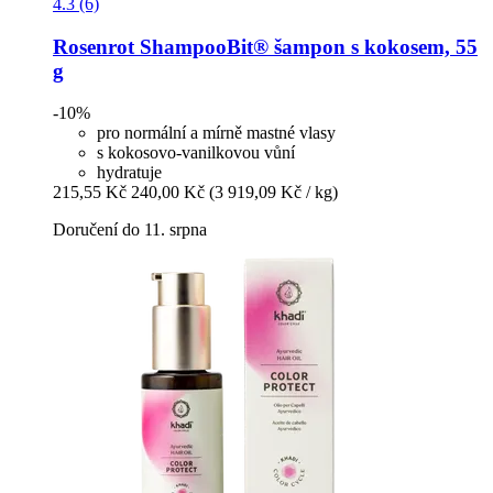
4.3 (6)
Rosenrot
ShampooBit® šampon s kokosem, 55
g
-10%
pro normální a mírně mastné vlasy
s kokosovo-vanilkovou vůní
hydratuje
215,55 Kč
240,00 Kč
(3 919,09 Kč / kg)
Doručení do 11. srpna