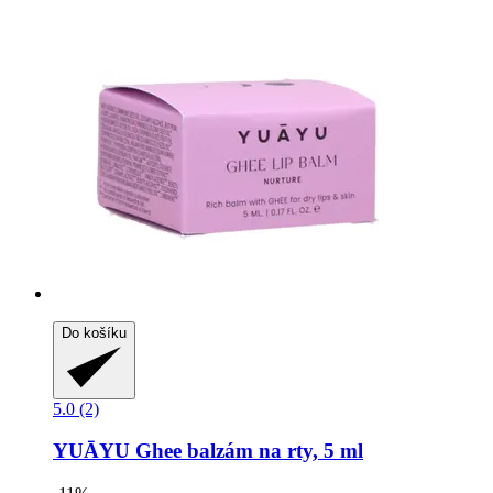
Do košíku
5.0 (2)
YUĀYU
Ghee balzám na rty, 5 ml