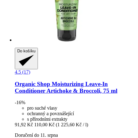
Do košíku
4.5 (17)
Organic Shop
Moisturizing Leave-​In
Conditioner Artichoke & Broccoli, 75 ml
-16%
pro suché vlasy
ochranný a povznášející
s přírodními extrakty
91,92 Kč
110,00 Kč
(1 225,60 Kč / l)
Doručení do 11. srpna