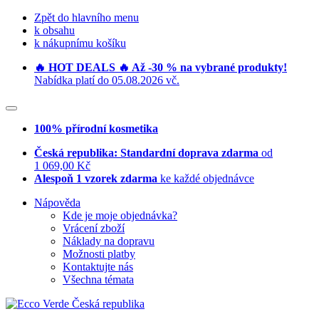
Zpět do hlavního menu
k obsahu
k nákupnímu košíku
🔥 HOT DEALS 🔥 Až -30 % na vybrané produkty!
Nabídka platí do 05.08.2026 vč.
100% přírodní kosmetika
Česká republika: Standardní doprava zdarma
od
1 069,00 Kč
Alespoň 1 vzorek zdarma
ke každé objednávce
Nápověda
Kde je moje objednávka?
Vrácení zboží
Náklady na dopravu
Možnosti platby
Kontaktujte nás
Všechna témata