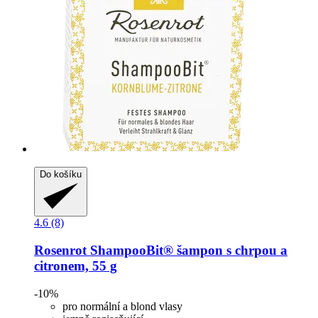
Do košíku
4.6 (8)
Rosenrot
ShampooBit® šampon s chrpou a
citronem, 55 g
-10%
pro normální a blond vlasy