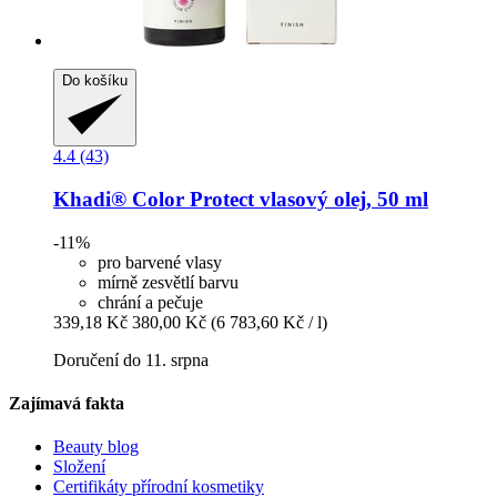
Do košíku
4.4 (43)
Khadi®
Color Protect vlasový olej, 50 ml
-11%
pro barvené vlasy
mírně zesvětlí barvu
chrání a pečuje
339,18 Kč
380,00 Kč
(6 783,60 Kč / l)
Doručení do 11. srpna
Zajímavá fakta
Beauty blog
Složení
Certifikáty přírodní kosmetiky