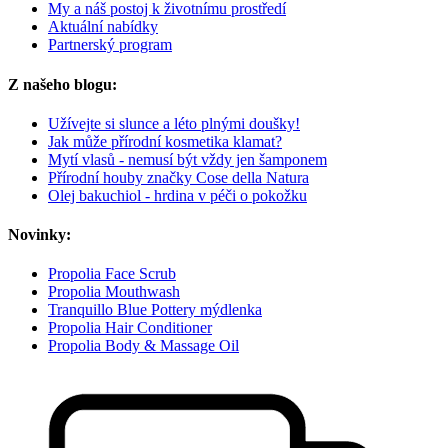
My a náš postoj k životnímu prostředí
Aktuální nabídky
Partnerský program
Z našeho blogu:
Užívejte si slunce a léto plnými doušky!
Jak může přírodní kosmetika klamat?
Mytí vlasů - nemusí být vždy jen šamponem
Přírodní houby značky Cose della Natura
Olej bakuchiol - hrdina v péči o pokožku
Novinky:
Propolia Face Scrub
Propolia Mouthwash
Tranquillo Blue Pottery mýdlenka
Propolia Hair Conditioner
Propolia Body & Massage Oil