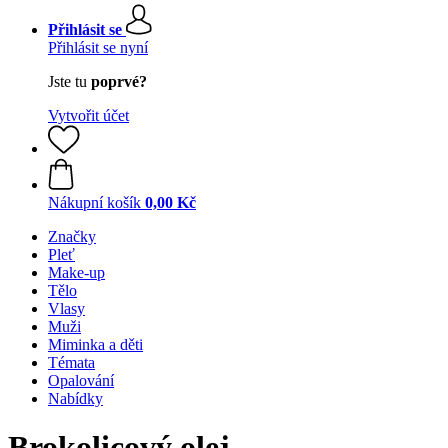
Přihlásit se
Přihlásit se nyní
Jste tu
poprvé?
Vytvořit účet
Nákupní košík
0,00 Kč
Značky
Pleť
Make-up
Tělo
Vlasy
Muži
Miminka a děti
Témata
Opalování
Nabídky
Brokolicový olej