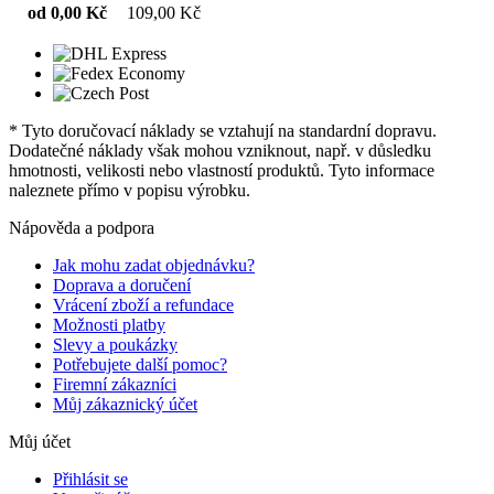
od 0,00 Kč
109,00 Kč
* Tyto doručovací náklady se vztahují na standardní dopravu.
Dodatečné náklady však mohou vzniknout, např. v důsledku
hmotnosti, velikosti nebo vlastností produktů. Tyto informace
naleznete přímo v popisu výrobku.
Nápověda a podpora
Jak mohu zadat objednávku?
Doprava a doručení
Vrácení zboží a refundace
Možnosti platby
Slevy a poukázky
Potřebujete další pomoc?
Firemní zákazníci
Můj zákaznický účet
Můj účet
Přihlásit se