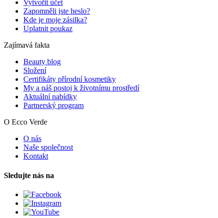
Vytvořit účet
Zapomněli jste heslo?
Kde je moje zásilka?
Uplatnit poukaz
Zajímavá fakta
Beauty blog
Složení
Certifikáty přírodní kosmetiky
My a náš postoj k životnímu prostředí
Aktuální nabídky
Partnerský program
O Ecco Verde
O nás
Naše společnost
Kontakt
Sledujte nás na