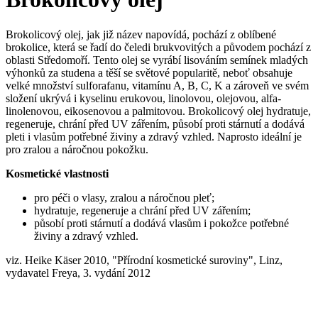
Brokolicový olej, jak již název napovídá, pochází z oblíbené
brokolice, která se řadí do čeledi brukvovitých a původem pochází z
oblasti Středomoří. Tento olej se vyrábí lisováním semínek mladých
výhonků za studena a těší se světové popularitě, neboť obsahuje
velké množství sulforafanu, vitamínu A, B, C, K a zároveň ve svém
složení ukrývá i kyselinu erukovou, linolovou, olejovou, alfa-
linolenovou, eikosenovou a palmitovou. Brokolicový olej hydratuje,
regeneruje, chrání před UV zářením, působí proti stárnutí a dodává
pleti i vlasům potřebné živiny a zdravý vzhled. Naprosto ideální je
pro zralou a náročnou pokožku.
Kosmetické vlastnosti
pro péči o vlasy, zralou a náročnou pleť;
hydratuje, regeneruje a chrání před UV zářením;
působí proti stárnutí a dodává vlasům i pokožce potřebné
živiny a zdravý vzhled.
viz. Heike Käser 2010, "Přírodní kosmetické suroviny", Linz,
vydavatel Freya, 3. vydání 2012