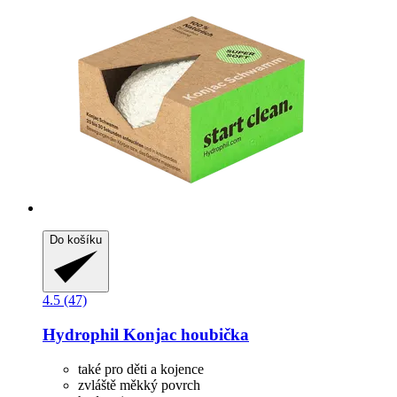
Do košíku
4.5 (47)
Hydrophil
Konjac houbička
také pro děti a kojence
zvláště měkký povrch