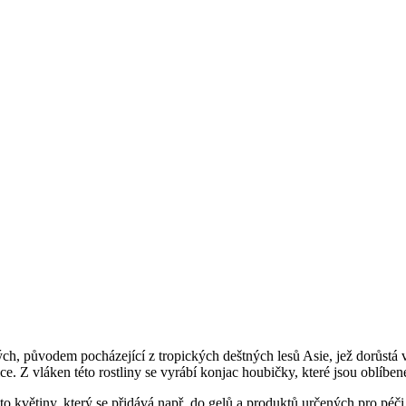
tých, původem pocházející z tropických deštných lesů Asie, jež dorůstá 
etice. Z vláken této rostliny se vyrábí konjac houbičky, které jsou oblíb
éto květiny, který se přidává např. do gelů a produktů určených pro p