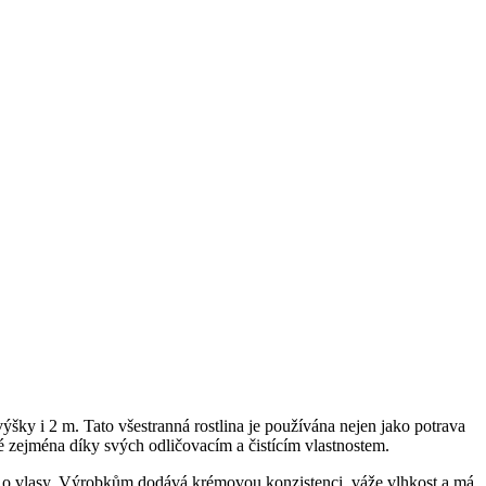
výšky i 2 m. Tato všestranná rostlina je používána nejen jako potrava
ené zejména díky svých odličovacím a čistícím vlastnostem.
éči o vlasy. Výrobkům dodává krémovou konzistenci, váže vlhkost a má