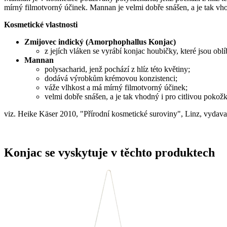
mírný filmotvorný účinek. Mannan je velmi dobře snášen, a je tak vho
Kosmetické vlastnosti
Zmijovec indický (Amorphophallus Konjac)
z jejích vláken se vyrábí konjac houbičky, které jsou ob
Mannan
polysacharid, jenž pochází z hlíz této květiny;
dodává výrobkům krémovou konzistenci;
váže vlhkost a má mírný filmotvorný účinek;
velmi dobře snášen, a je tak vhodný i pro citlivou pokož
viz. Heike Käser 2010, "Přírodní kosmetické suroviny", Linz, vydava
Konjac se vyskytuje v těchto produktech