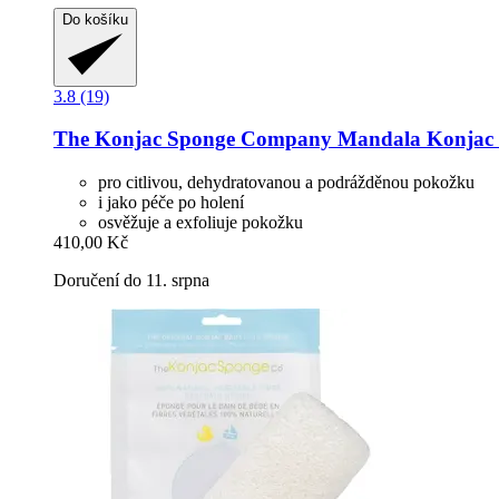
Do košíku
3.8 (19)
The Konjac Sponge Company
Mandala Konjac 
pro citlivou, dehydratovanou a podrážděnou pokožku
i jako péče po holení
osvěžuje a exfoliuje pokožku
410,00 Kč
Doručení do 11. srpna