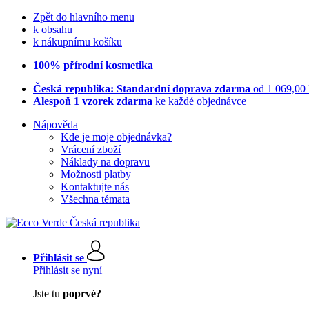
Zpět do hlavního menu
k obsahu
k nákupnímu košíku
100% přírodní kosmetika
Česká republika: Standardní doprava zdarma
od 1 069,00
Alespoň 1 vzorek zdarma
ke každé objednávce
Nápověda
Kde je moje objednávka?
Vrácení zboží
Náklady na dopravu
Možnosti platby
Kontaktujte nás
Všechna témata
Přihlásit se
Přihlásit se nyní
Jste tu
poprvé?