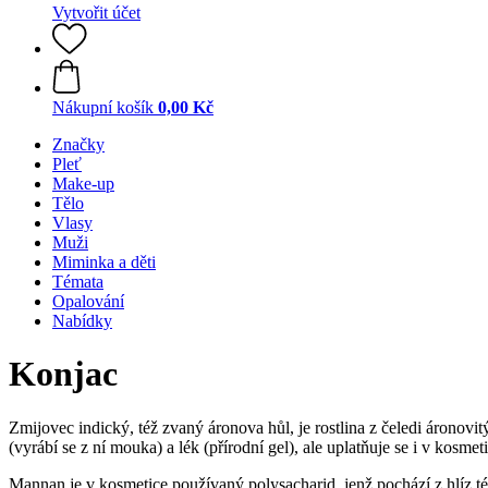
Vytvořit účet
Nákupní košík
0,00 Kč
Značky
Pleť
Make-up
Tělo
Vlasy
Muži
Miminka a děti
Témata
Opalování
Nabídky
Konjac
Zmijovec indický, též zvaný áronova hůl, je rostlina z čeledi áronovi
(vyrábí se z ní mouka) a lék (přírodní gel), ale uplatňuje se i v kosm
Mannan je v kosmetice používaný polysacharid, jenž pochází z hlíz t