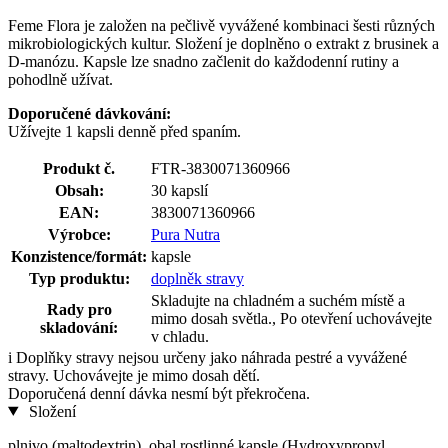
Feme Flora je založen na pečlivě vyvážené kombinaci šesti různých
mikrobiologických kultur. Složení je doplněno o extrakt z brusinek a
D-manózu. Kapsle lze snadno začlenit do každodenní rutiny a
pohodlně užívat.
Doporučené dávkování:
Užívejte 1 kapsli denně před spaním.
Produkt č.
FTR-3830071360966
Obsah:
30 kapslí
EAN:
3830071360966
Výrobce:
Pura Nutra
Konzistence/formát:
kapsle
Typ produktu:
doplněk stravy
Skladujte na chladném a suchém místě a
Rady pro
mimo dosah světla., Po otevření uchovávejte
skladování:
v chladu.
i
Doplňky stravy nejsou určeny jako náhrada pestré a vyvážené
stravy. Uchovávejte je mimo dosah dětí.
Doporučená denní dávka nesmí být překročena.
Složení
plnivo (maltodextrin), obal rostlinné kapsle (Hydroxypropyl