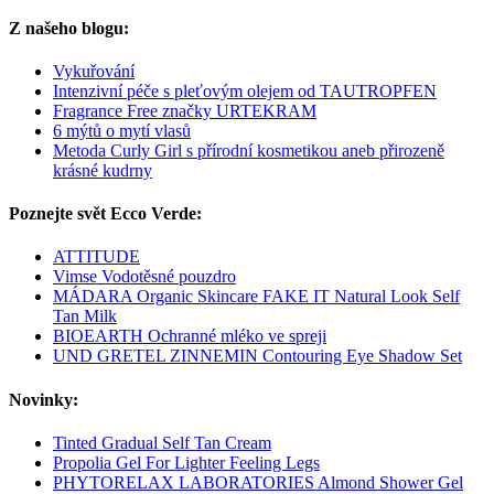
Z našeho blogu:
Vykuřování
Intenzivní péče s pleťovým olejem od TAUTROPFEN
Fragrance Free značky URTEKRAM
6 mýtů o mytí vlasů
Metoda Curly Girl s přírodní kosmetikou aneb přirozeně
krásné kudrny
Poznejte svět Ecco Verde:
ATTITUDE
Vimse Vodotěsné pouzdro
MÁDARA Organic Skincare FAKE IT Natural Look Self
Tan Milk
BIOEARTH Ochranné mléko ve spreji
UND GRETEL ZINNEMIN Contouring Eye Shadow Set
Novinky:
Tinted Gradual Self Tan Cream
Propolia Gel For Lighter Feeling Legs
PHYTORELAX LABORATORIES Almond Shower Gel