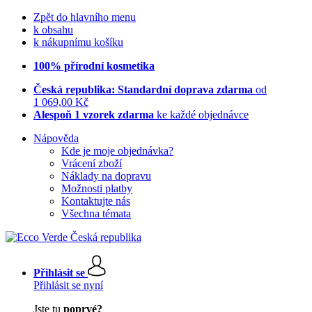
Zpět do hlavního menu
k obsahu
k nákupnímu košíku
100% přírodní kosmetika
Česká republika: Standardní doprava zdarma
od
1 069,00 Kč
Alespoň 1 vzorek zdarma
ke každé objednávce
Nápověda
Kde je moje objednávka?
Vrácení zboží
Náklady na dopravu
Možnosti platby
Kontaktujte nás
Všechna témata
Přihlásit se
Přihlásit se nyní
Jste tu
poprvé?