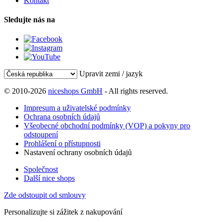
Kontakt
Sledujte nás na
Upravit zemi / jazyk
© 2010-2026
niceshops GmbH
- All rights reserved.
Impresum a uživatelské podmínky
Ochrana osobních údajů
Všeobecné obchodní podmínky (VOP) a pokyny pro
odstoupení
Prohlášení o přístupnosti
Nastavení ochrany osobních údajů
Společnost
Další nice shops
Zde odstoupit od smlouvy
Personalizujte si zážitek z nakupování