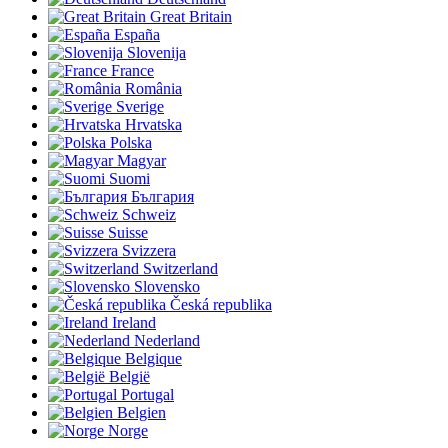
Great Britain
España
Slovenija
France
România
Sverige
Hrvatska
Polska
Magyar
Suomi
България
Schweiz
Suisse
Svizzera
Switzerland
Slovensko
Česká republika
Ireland
Nederland
Belgique
België
Portugal
Belgien
Norge