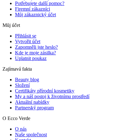
Potřebujete další pomoc?
Firemní zákazníci
Můj zákaznický účet
Můj účet
Přihlásit se
Vytvořit účet
Zapomněli jste heslo?
Kde je moje zásilka?
Uplatnit poukaz
Zajímavá fakta
Beauty blog
Složení
Certifikáty přírodní kosmetiky
My a náš postoj k životnímu prostředí
Aktuální nabídky
Partnerský program
O Ecco Verde
O nás
Naše společnost