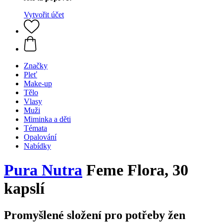
Vytvořit účet
Značky
Pleť
Make-up
Tělo
Vlasy
Muži
Miminka a děti
Témata
Opalování
Nabídky
Pura Nutra
Feme Flora, 30
kapslí
Promyšlené složení pro potřeby žen