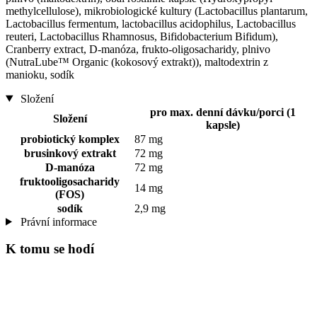
methylcellulose), mikrobiologické kultury (Lactobacillus plantarum,
Lactobacillus fermentum, lactobacillus acidophilus, Lactobacillus
reuteri, Lactobacillus Rhamnosus, Bifidobacterium Bifidum),
Cranberry extract, D-manóza, frukto-oligosacharidy, plnivo
(NutraLube™ Organic (kokosový extrakt)), maltodextrin z
manioku, sodík
Složení
pro max. denní dávku/porci (1
Složení
kapsle)
probiotický komplex
87 mg
brusinkový extrakt
72 mg
D-manóza
72 mg
fruktooligosacharidy
14 mg
(FOS)
sodík
2,9 mg
Právní informace
K tomu se hodí