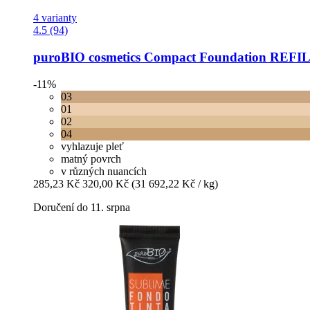
4 varianty
4.5 (94)
puroBIO cosmetics
Compact Foundation REFILL
-11%
03
01
02
04
vyhlazuje pleť
matný povrch
v různých nuancích
285,23 Kč
320,00 Kč
(31 692,22 Kč / kg)
Doručení do 11. srpna