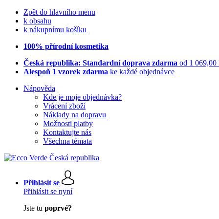
Zpět do hlavního menu
k obsahu
k nákupnímu košíku
100% přírodní kosmetika
Česká republika: Standardní doprava zdarma
od 1 069,00
Alespoň 1 vzorek zdarma
ke každé objednávce
Nápověda
Kde je moje objednávka?
Vrácení zboží
Náklady na dopravu
Možnosti platby
Kontaktujte nás
Všechna témata
Přihlásit se
Přihlásit se nyní
Jste tu
poprvé?