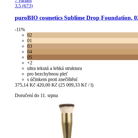
7 variant
3.5 (673)
puroBIO cosmetics
Sublime Drop Foundation, 02
-11%
02
01
03
04
05
+2
ultra tekutá a lehká struktura
pro bezchybnou pleť
s účinkem proti znečištění
375,14 Kč
420,00 Kč
(25 009,33 Kč / l)
Doručení do 11. srpna