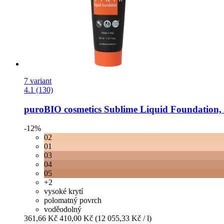
7 variant
4.1 (130)
puroBIO cosmetics
Sublime Liquid Foundation, 
-12%
02
01
03
04
05
+2
vysoké krytí
polomatný povrch
voděodolný
361,66 Kč
410,00 Kč
(12 055,33 Kč / l)