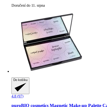
Doručení do 11. srpna
Do košíku
4.8 (97)
puroBIO cosmetics
Magnetic Make-​up Palette C