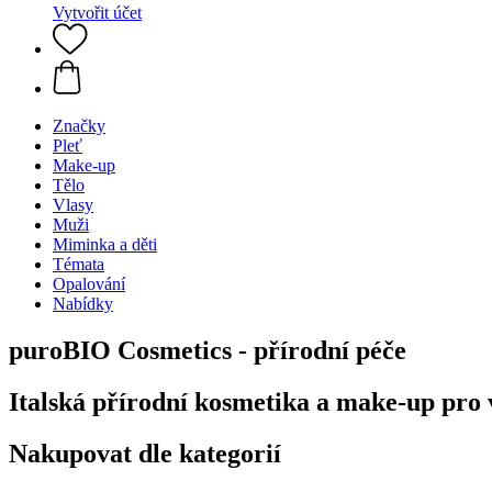
Vytvořit účet
Značky
Pleť
Make-up
Tělo
Vlasy
Muži
Miminka a děti
Témata
Opalování
Nabídky
puroBIO Cosmetics - přírodní péče
Italská přírodní kosmetika a make-up pro v
Nakupovat dle kategorií