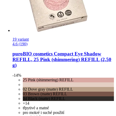
19 variant
4.6 (190)
puroBIO cosmetics
Compact Eye Shadow
REFILL, 25 Pink (shimmering) REFILL (2,50
g)
-14%
25 Pink (shimmering) REFILL
02 Dove gray (matte) REFILL
03 Brown (matte) REFILL
04 Black (matte) REFILL
+14
třpytivé a matné
pro mokré i suché použití