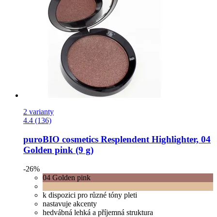
2 varianty
4.4 (136)
puroBIO cosmetics
Resplendent Highlighter, 04
Golden pink (9 g)
-26%
04 Golden pink
k dispozici pro různé tóny pleti
nastavuje akcenty
hedvábná lehká a příjemná struktura