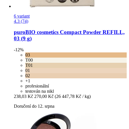
6 variant
4.3 (74)
puroBIO cosmetics
Compact Powder REFILL,
03 (9 g)
-12%
03
T00
T01
01
02
+1
profesionální
testován na nikl
238,03 Kč
270,00 Kč
(26 447,78 Kč / kg)
Doručení do 12. srpna