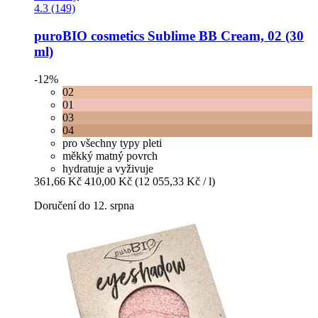
4.3 (149)
puroBIO cosmetics
Sublime BB Cream, 02 (30
ml)
-12%
02
01
03
04
pro všechny typy pleti
měkký matný povrch
hydratuje a vyživuje
361,66 Kč
410,00 Kč
(12 055,33 Kč / l)
Doručení do 12. srpna