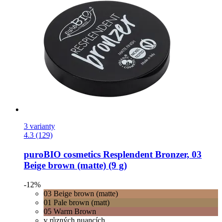
3 varianty
4.3 (129)
puroBIO cosmetics
Resplendent Bronzer, 03
Beige brown (matte) (9 g)
-12%
03 Beige brown (matte)
01 Pale brown (matt)
05 Warm Brown
v různých nuancích