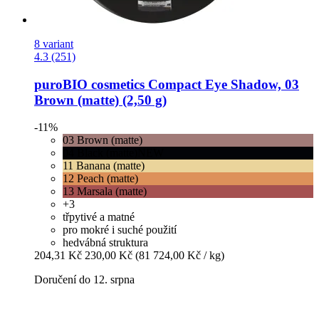
8 variant
4.3 (251)
puroBIO cosmetics
Compact Eye Shadow, 03
Brown (matte) (2,50 g)
-11%
03 Brown (matte)
04 Black (matte)NEW
11 Banana (matte)
12 Peach (matte)
13 Marsala (matte)
+3
třpytivé a matné
pro mokré i suché použití
hedvábná struktura
204,31 Kč
230,00 Kč
(81 724,00 Kč / kg)
Doručení do 12. srpna