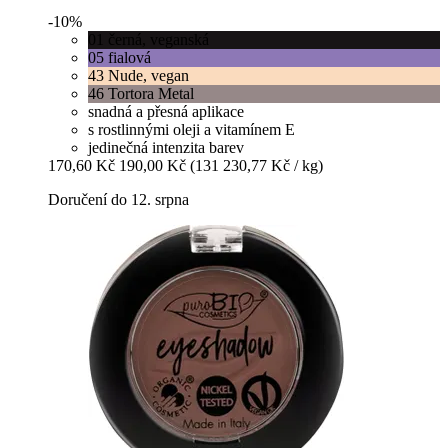
-10%
01 černá, veganská
05 fialová
43 Nude, vegan
46 Tortora Metal
snadná a přesná aplikace
s rostlinnými oleji a vitamínem E
jedinečná intenzita barev
170,60 Kč
190,00 Kč
(131 230,77 Kč / kg)
Doručení do 12. srpna