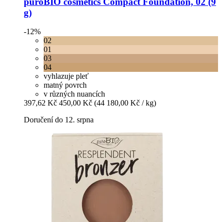
puroBIO cosmetics
Compact Foundation, 02 (9
g)
-12%
02
01
03
04
vyhlazuje pleť
matný povrch
v různých nuancích
397,62 Kč
450,00 Kč
(44 180,00 Kč / kg)
Doručení do 12. srpna