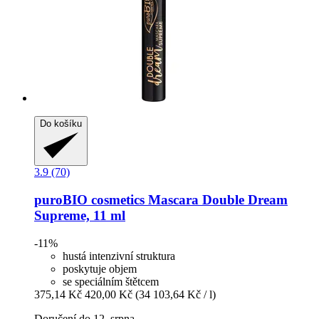
Do košíku
3.9 (70)
puroBIO cosmetics
Mascara Double Dream
Supreme, 11 ml
-11%
hustá intenzivní struktura
poskytuje objem
se speciálním štětcem
375,14 Kč
420,00 Kč
(34 103,64 Kč / l)
Doručení do 12. srpna