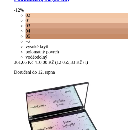
-12%
02
01
03
04
05
+2
vysoké krytí
polomatný povrch
voděodolný
361,66 Kč
410,00 Kč
(12 055,33 Kč / l)
Doručení do 12. srpna