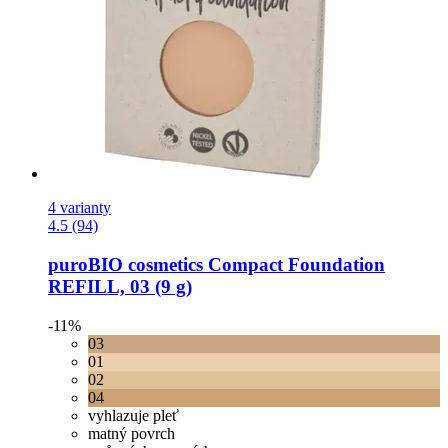
4 varianty
4.5 (94)
puroBIO cosmetics
Compact Foundation
REFILL, 03 (9 g)
-11%
03
01
02
04
vyhlazuje pleť
matný povrch