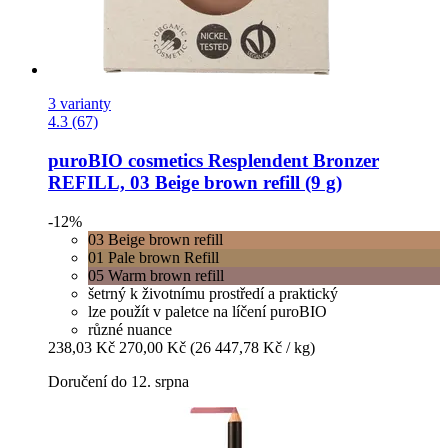
3 varianty
4.3 (67)
puroBIO cosmetics
Resplendent Bronzer
REFILL, 03 Beige brown refill (9 g)
-12%
03 Beige brown refill
01 Pale brown Refill
05 Warm brown refill
šetrný k životnímu prostředí a praktický
lze použít v paletce na líčení puroBIO
různé nuance
238,03 Kč
270,00 Kč
(26 447,78 Kč / kg)
Doručení do 12. srpna