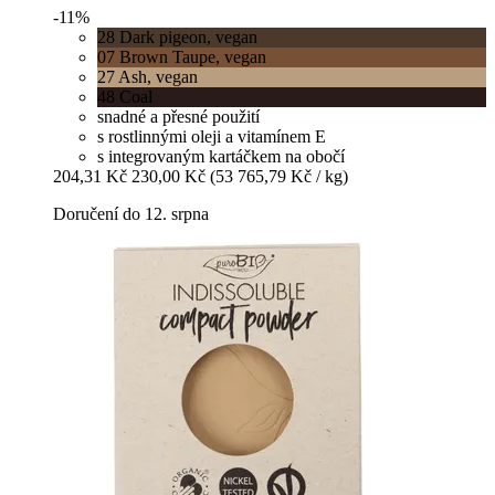
-11%
28 Dark pigeon, vegan
07 Brown Taupe, vegan
27 Ash, vegan
48 Coal
snadné a přesné použití
s rostlinnými oleji a vitamínem E
s integrovaným kartáčkem na obočí
204,31 Kč
230,00 Kč
(53 765,79 Kč / kg)
Doručení do 12. srpna