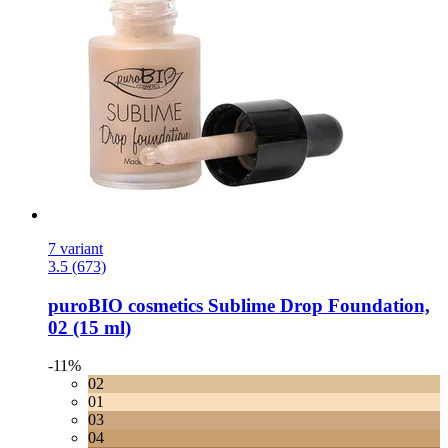
7 variant
3.5 (673)
puroBIO cosmetics
Sublime Drop Foundation,
02 (15 ml)
-11%
02
01
03
04