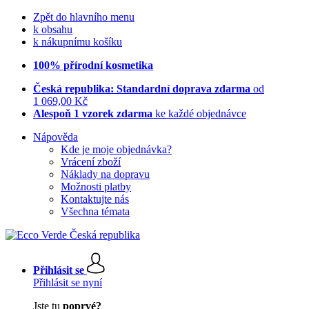
Zpět do hlavního menu
k obsahu
k nákupnímu košíku
100% přírodní kosmetika
Česká republika: Standardní doprava zdarma
od
1 069,00 Kč
Alespoň 1 vzorek zdarma
ke každé objednávce
Nápověda
Kde je moje objednávka?
Vrácení zboží
Náklady na dopravu
Možnosti platby
Kontaktujte nás
Všechna témata
Přihlásit se
Přihlásit se nyní
Jste tu
poprvé?