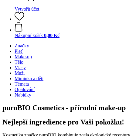
Vytvořit účet
Nákupní košík
0,00 Kč
Značky
Pleť
Make-up
Tělo
Vlasy
Muži
Miminka a děti
Témata
Opalování
Nabídky
puroBIO Cosmetics - přírodní make-up
Nejlepší ingredience pro Vaši pokožku!
Kosmetika značky puroBIO kombinuje zcela ekologické receptury,