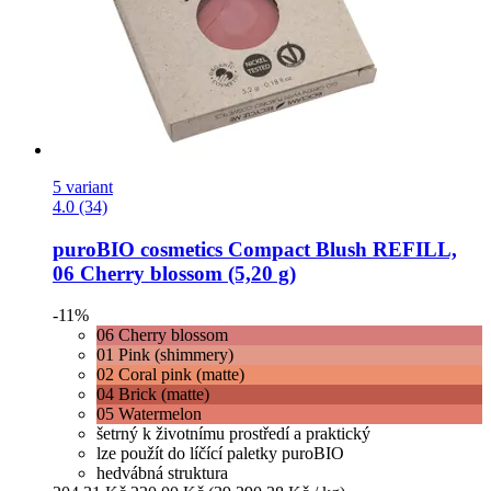
5 variant
4.0 (34)
puroBIO cosmetics
Compact Blush REFILL,
06 Cherry blossom (5,20 g)
-11%
06 Cherry blossom
01 Pink (shimmery)
02 Coral pink (matte)
04 Brick (matte)
05 Watermelon
šetrný k životnímu prostředí a praktický
lze použít do líčící paletky puroBIO
hedvábná struktura