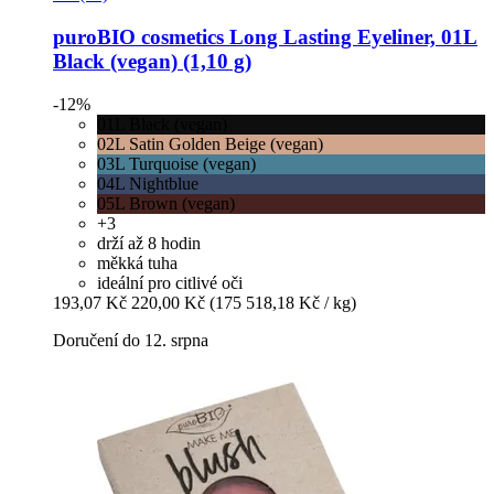
puroBIO cosmetics
Long Lasting Eyeliner, 01L
Black (vegan) (1,10 g)
-12%
01L Black (vegan)
02L Satin Golden Beige (vegan)
03L Turquoise (vegan)
04L Nightblue
05L Brown (vegan)
+3
drží až 8 hodin
měkká tuha
ideální pro citlivé oči
193,07 Kč
220,00 Kč
(175 518,18 Kč / kg)
Doručení do 12. srpna