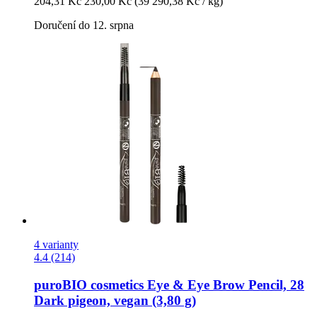
204,31 Kč
230,00 Kč
(39 290,38 Kč / kg)
Doručení do 12. srpna
4 varianty
4.4 (214)
puroBIO cosmetics
Eye & Eye Brow Pencil, 28
Dark pigeon, vegan (3,80 g)