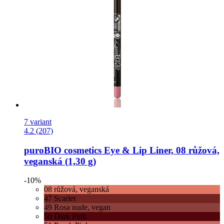
7 variant
4.2 (207)
puroBIO cosmetics
Eye & Lip Liner, 08 růžová,
veganská (1,30 g)
-10%
08 růžová, veganská
47 Scarlet
49 Rosa nude, vegan
50 Dark Pink