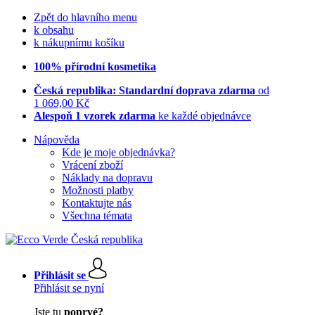
Zpět do hlavního menu
k obsahu
k nákupnímu košíku
100% přírodní kosmetika
Česká republika: Standardní doprava zdarma
od
1 069,00 Kč
Alespoň 1 vzorek zdarma
ke každé objednávce
Nápověda
Kde je moje objednávka?
Vrácení zboží
Náklady na dopravu
Možnosti platby
Kontaktujte nás
Všechna témata
Přihlásit se
Přihlásit se nyní
Jste tu
poprvé?