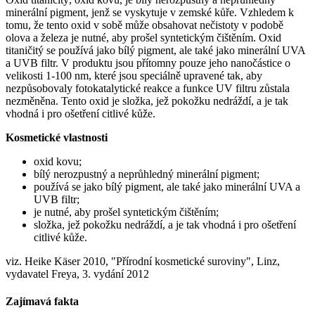
minerální pigment, jenž se vyskytuje v zemské kůře. Vzhledem k
tomu, že tento oxid v sobě může obsahovat nečistoty v podobě
olova a železa je nutné, aby prošel syntetickým čištěním. Oxid
titaničitý se používá jako bílý pigment, ale také jako minerální UVA
a UVB filtr. V produktu jsou přítomny pouze jeho nanočástice o
velikosti 1-100 nm, které jsou speciálně upravené tak, aby
nezpůsobovaly fotokatalytické reakce a funkce UV filtru zůstala
nezměněna. Tento oxid je složka, jež pokožku nedráždí, a je tak
vhodná i pro ošetření citlivé kůže.
Kosmetické vlastnosti
oxid kovu;
bílý nerozpustný a neprůhledný minerální pigment;
používá se jako bílý pigment, ale také jako minerální UVA a
UVB filtr;
je nutné, aby prošel syntetickým čištěním;
složka, jež pokožku nedráždí, a je tak vhodná i pro ošetření
citlivé kůže.
viz. Heike Käser 2010, "Přírodní kosmetické suroviny", Linz,
vydavatel Freya, 3. vydání 2012
Zajímavá fakta