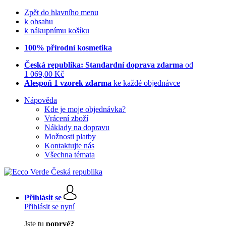
Zpět do hlavního menu
k obsahu
k nákupnímu košíku
100% přírodní kosmetika
Česká republika: Standardní doprava zdarma
od
1 069,00 Kč
Alespoň 1 vzorek zdarma
ke každé objednávce
Nápověda
Kde je moje objednávka?
Vrácení zboží
Náklady na dopravu
Možnosti platby
Kontaktujte nás
Všechna témata
Přihlásit se
Přihlásit se nyní
Jste tu
poprvé?