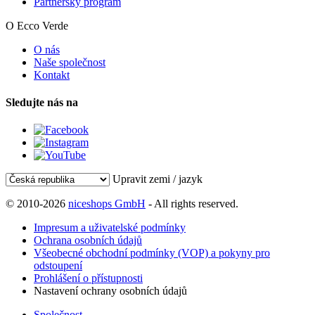
Partnerský program
O Ecco Verde
O nás
Naše společnost
Kontakt
Sledujte nás na
Upravit zemi / jazyk
© 2010-2026
niceshops GmbH
- All rights reserved.
Impresum a uživatelské podmínky
Ochrana osobních údajů
Všeobecné obchodní podmínky (VOP) a pokyny pro
odstoupení
Prohlášení o přístupnosti
Nastavení ochrany osobních údajů
Společnost