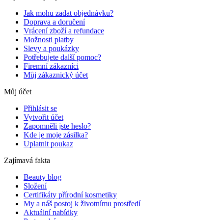
Jak mohu zadat objednávku?
Doprava a doručení
Vrácení zboží a refundace
Možnosti platby
Slevy a poukázky
Potřebujete další pomoc?
Firemní zákazníci
Můj zákaznický účet
Můj účet
Přihlásit se
Vytvořit účet
Zapomněli jste heslo?
Kde je moje zásilka?
Uplatnit poukaz
Zajímavá fakta
Beauty blog
Složení
Certifikáty přírodní kosmetiky
My a náš postoj k životnímu prostředí
Aktuální nabídky