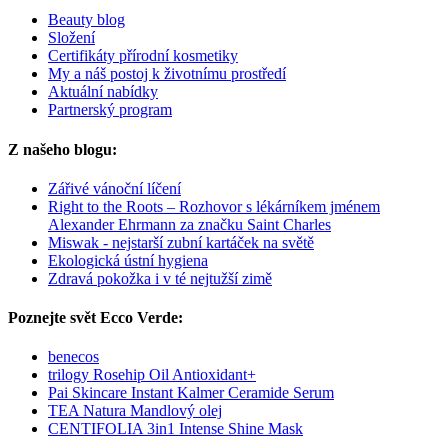
Beauty blog
Složení
Certifikáty přírodní kosmetiky
My a náš postoj k životnímu prostředí
Aktuální nabídky
Partnerský program
Z našeho blogu:
Zářivé vánoční líčení
Right to the Roots – Rozhovor s lékárníkem jménem
Alexander Ehrmann za značku Saint Charles
Miswak - nejstarší zubní kartáček na světě
Ekologická ústní hygiena
Zdravá pokožka i v té nejtužší zimě
Poznejte svět Ecco Verde:
benecos
trilogy Rosehip Oil Antioxidant+
Pai Skincare Instant Kalmer Ceramide Serum
TEA Natura Mandlový olej
CENTIFOLIA 3in1 Intense Shine Mask