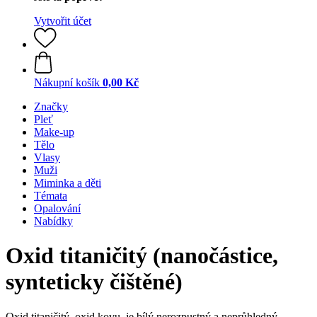
Vytvořit účet
Nákupní košík
0,00 Kč
Značky
Pleť
Make-up
Tělo
Vlasy
Muži
Miminka a děti
Témata
Opalování
Nabídky
Oxid titaničitý (nanočástice,
synteticky čištěné)
Oxid titaničitý, oxid kovu, je bílý nerozpustný a neprůhledný