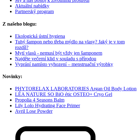
My a náš postoj k životnímu prostředí
Aktuální nabídky
Partnerský program
Z našeho blogu:
Ekologická ústní hygiena
Tuhý šampon nebo třeba mýdlo na vlasy? Jaký je v tom
rozdíl?
Mytí vlasů - nemusí být vždy jen šamponem
Najděte večerní klid v souladu s přírodou
Vyprání namísto vyhození – menstruační výrobky
Novinky:
PHYTORELAX LABORATORIES Argan Oil Body Lotion
LÉA NATURE SO BiO étic OSTEO+ Cryo Gel
Propolia 4 Seasons Balm
Lily Lolo Hydrating Face Primer
Avril Lose Powder