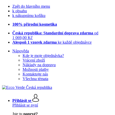
Zpět do hlavního menu
k obsahu
k nákupnímu košíku
100% přírodní kosmetika
Česká republika: Standardní doprava zdarma
od
1 069,00 Kč
Alespoň 1 vzorek zdarma
ke každé objednávce
Nápověda
Kde je moje objednávka?
Vrácení zboží
Náklady na dopravu
Možnosti platby
Kontaktujte nás
Všechna témata
Přihlásit se
Přihlásit se nyní
Jste tu
poprvé?