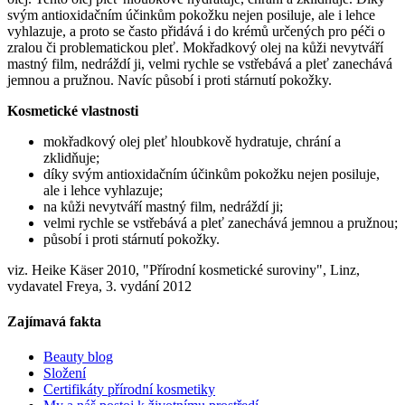
svým antioxidačním účinkům pokožku nejen posiluje, ale i lehce
vyhlazuje, a proto se často přidává i do krémů určených pro péči o
zralou či problematickou pleť. Mokřadkový olej na kůži nevytváří
mastný film, nedráždí ji, velmi rychle se vstřebává a pleť zanechává
jemnou a pružnou. Navíc působí i proti stárnutí pokožky.
Kosmetické vlastnosti
mokřadkový olej pleť hloubkově hydratuje, chrání a
zklidňuje;
díky svým antioxidačním účinkům pokožku nejen posiluje,
ale i lehce vyhlazuje;
na kůži nevytváří mastný film, nedráždí ji;
velmi rychle se vstřebává a pleť zanechává jemnou a pružnou;
působí i proti stárnutí pokožky.
viz. Heike Käser 2010, "Přírodní kosmetické suroviny", Linz,
vydavatel Freya, 3. vydání 2012
Zajímavá fakta
Beauty blog
Složení
Certifikáty přírodní kosmetiky