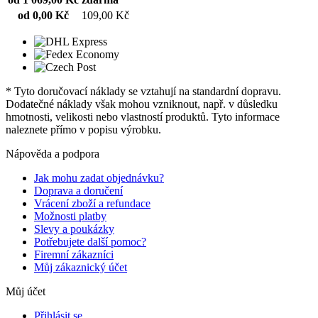
od 0,00 Kč
109,00 Kč
* Tyto doručovací náklady se vztahují na standardní dopravu.
Dodatečné náklady však mohou vzniknout, např. v důsledku
hmotnosti, velikosti nebo vlastností produktů. Tyto informace
naleznete přímo v popisu výrobku.
Nápověda a podpora
Jak mohu zadat objednávku?
Doprava a doručení
Vrácení zboží a refundace
Možnosti platby
Slevy a poukázky
Potřebujete další pomoc?
Firemní zákazníci
Můj zákaznický účet
Můj účet
Přihlásit se