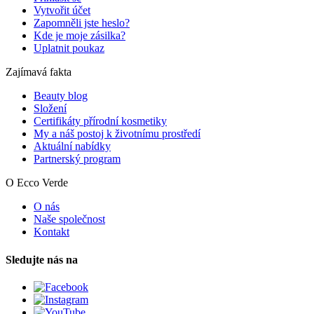
Vytvořit účet
Zapomněli jste heslo?
Kde je moje zásilka?
Uplatnit poukaz
Zajímavá fakta
Beauty blog
Složení
Certifikáty přírodní kosmetiky
My a náš postoj k životnímu prostředí
Aktuální nabídky
Partnerský program
O Ecco Verde
O nás
Naše společnost
Kontakt
Sledujte nás na