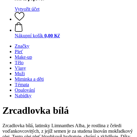
Vytvořit účet
Nákupní košík
0,00 Kč
Značky
Pleť
Make-up
Tělo
Vlasy
Muži
Miminka a děti
Témata
Opalování
Nabídky
Zrcadlovka bílá
Zrcadlovka bílá, latinsky Limnanthes Alba, je rostlina z čeledi
voďankovcovitých, z jejíž semen je za studena lisován mokřadkový
olej. Tento olej pleť hloubkově hydratuje, chrání a zklidňuje. Díky