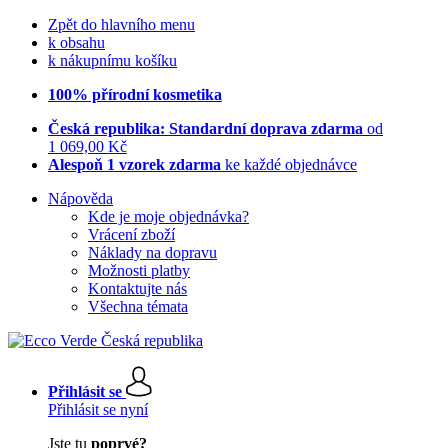
Zpět do hlavního menu
k obsahu
k nákupnímu košíku
100% přírodní kosmetika
Česká republika: Standardní doprava zdarma
od
1 069,00 Kč
Alespoň 1 vzorek zdarma
ke každé objednávce
Nápověda
Kde je moje objednávka?
Vrácení zboží
Náklady na dopravu
Možnosti platby
Kontaktujte nás
Všechna témata
Přihlásit se
Přihlásit se nyní
Jste tu
poprvé?