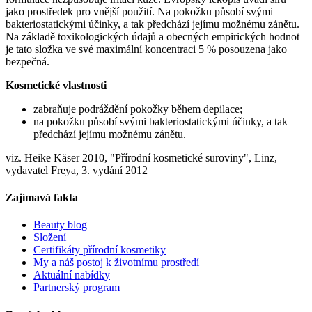
jako prostředek pro vnější použití. Na pokožku působí svými
bakteriostatickými účinky, a tak předchází jejímu možnému zánětu.
Na základě toxikologických údajů a obecných empirických hodnot
je tato složka ve své maximální koncentraci 5 % posouzena jako
bezpečná.
Kosmetické vlastnosti
zabraňuje podráždění pokožky během depilace;
na pokožku působí svými bakteriostatickými účinky, a tak
předchází jejímu možnému zánětu.
viz. Heike Käser 2010, "Přírodní kosmetické suroviny", Linz,
vydavatel Freya, 3. vydání 2012
Zajímavá fakta
Beauty blog
Složení
Certifikáty přírodní kosmetiky
My a náš postoj k životnímu prostředí
Aktuální nabídky
Partnerský program