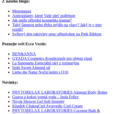
Z našeho blogu:
Menopauza
Antioxidanty, které Vaše pleť potřebuje
Jak může přírodní kosmetika klamat?
Tuhý šampon nebo třeba mýdlo na vlasy? Jaký je v tom
rozdíl?
Světový den rakoviny prsu: přispíváme na Pink Ribbon
Poznejte svět Ecco Verde:
BEN&ANNA
GYADA Cosmetics Kondicionér pro objem vlasů
La Saponaria Esenciální olej z rozmarýnu
fushi Sweet Almond oil
Liebe die Natur Noční krém s Q10
Novinky:
PHYTORELAX LABORATORIES Almond Body Butter
Guava a kokos vonná voda – Isola Felice
Niyok Shower Gel Soft Serenity
Khadi® ChakraCurl Ayurvedic Curl Cream
PHYTORELAX LABORATORIES Coconut Bath &