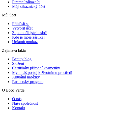
Firemní zákazníci
Můj zákaznický účet
Můj účet
Přihlásit se
Vytvořit účet
Zapomněli jste heslo?
Kde je moje zásilka?
Uplatnit poukaz
Zajímavá fakta
Beauty blog
Složení
Certifikáty přírodní kosmetiky
My a náš postoj k životnímu prostředí
Aktuální nabídky
Partnerský program
O Ecco Verde
O nás
Naše společnost
Kontakt