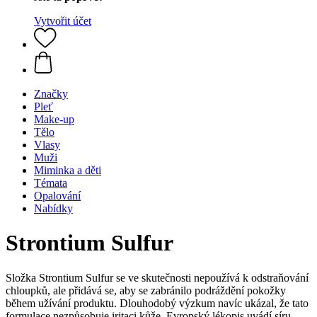
Vytvořit účet
Značky
Pleť
Make-up
Tělo
Vlasy
Muži
Miminka a děti
Témata
Opalování
Nabídky
Strontium Sulfur
Složka Strontium Sulfur se ve skutečnosti nepoužívá k odstraňování
chloupků, ale přidává se, aby se zabránilo podráždění pokožky
během užívání produktu. Dlouhodobý výzkum navíc ukázal, že tato
formulace nezpůsobuje iritaci kůže. Evropský lékopis uvádí síru