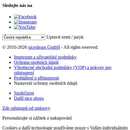
Sledujte nás na
Upravit zemi / jazyk
© 2010-2026
niceshops GmbH
- All rights reserved.
Impresum a uživatelské podmínky
Ochrana osobních údajů
Všeobecné obchodní podmínky (VOP) a pokyny pro
odstoupení
Prohlášení o přístupnosti
Nastavení ochrany osobních údajů
Společnost
Další nice shops
Zde odstoupit od smlouvy
Personalizujte si zážitek z nakupování
Cookies a další technologie používáme pouze s Vaším individuálním