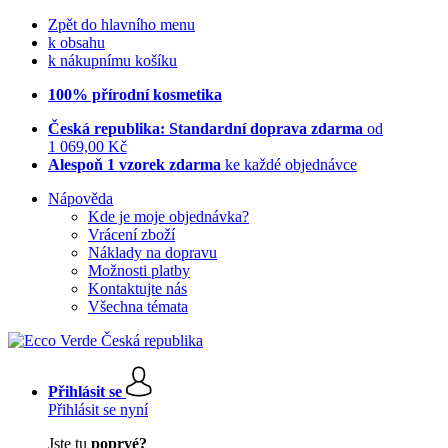
Zpět do hlavního menu
k obsahu
k nákupnímu košíku
100% přírodní kosmetika
Česká republika: Standardní doprava zdarma
od
1 069,00 Kč
Alespoň 1 vzorek zdarma
ke každé objednávce
Nápověda
Kde je moje objednávka?
Vrácení zboží
Náklady na dopravu
Možnosti platby
Kontaktujte nás
Všechna témata
Přihlásit se
Přihlásit se nyní
Jste tu
poprvé?