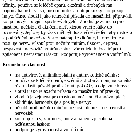
účinky, používá se k léčbě oparů, ekzémů a drobných ran,
napomáhá růstu vlasů, působí proti stárnutí pokožky a odpuzuje
hmyz. Často slouží i jako relaxační přísada do masážních přípravků,
koupelnových olejů a sprchových gelů. Vhodná je zejména pro
mastnou, nečistou či aknózní pleť, kterou vrací zpátky do
rovnováhy. Její olej by však měl být dostatečně zředěn, aby nedošlo
k podráždění pokožky. V aromaterapii zklidňuje, harmonizuje a
posiluje nervy. Působí proti nočním můrám, úzkosti, depresi,
nespavosti, nervozitě, zmírňuje stres, zármutek, hněv a trápení
způsobená nešťastnou láskou. Podporuje vyrovnanost a vnitřní mír.
Kosmetické vlastnosti
má antivirové, antimikrobiální a antimykotické účinky;
používá se k léčbě oparů, ekzémů a drobných ran, napomáhá
růstu vlasů, působí proti stárnutí pokožky a odpuzuje hmyz;
slouží i jako relaxační přísada do masážních přípravků;
vhodná je zejména pro mastnou, nečistou či aknózní pleť;
zklidňuje, harmonizuje a posiluje nervy;
působí proti nočním můrám, úzkosti, depresi, nespavosti a
nervozitě;
zmírňuje stres, zármutek, hněv a trápení způsobená
nešťastnou láskou;
podporuje vyrovnanost a vnitřní mír.