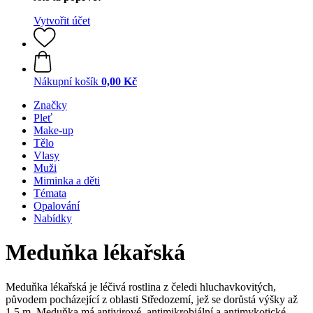
Vytvořit účet
Nákupní košík
0,00 Kč
Značky
Pleť
Make-up
Tělo
Vlasy
Muži
Miminka a děti
Témata
Opalování
Nabídky
Meduňka lékařská
Meduňka lékařská je léčivá rostlina z čeledi hluchavkovitých,
původem pocházející z oblasti Středozemí, jež se dorůstá výšky až
1,5 m. Meduňka má antivirové, antimikrobiální a antimykotické