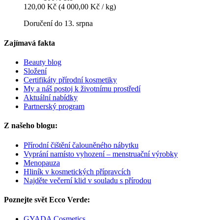
120,00 Kč
(4 000,00 Kč / kg)
Doručení do 13. srpna
Zajímavá fakta
Beauty blog
Složení
Certifikáty přírodní kosmetiky
My a náš postoj k životnímu prostředí
Aktuální nabídky
Partnerský program
Z našeho blogu:
Přírodní čištění čalouněného nábytku
Vyprání namísto vyhození – menstruační výrobky
Menopauza
Hliník v kosmetických přípravcích
Najděte večerní klid v souladu s přírodou
Poznejte svět Ecco Verde:
GYADA Cosmetics