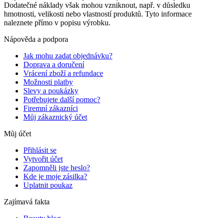
Dodatečné náklady však mohou vzniknout, např. v důsledku
hmotnosti, velikosti nebo vlastností produktů. Tyto informace
naleznete přímo v popisu výrobku.
Nápověda a podpora
Jak mohu zadat objednávku?
Doprava a doručení
Vrácení zboží a refundace
Možnosti platby
Slevy a poukázky
Potřebujete další pomoc?
Firemní zákazníci
Můj zákaznický účet
Můj účet
Přihlásit se
Vytvořit účet
Zapomněli jste heslo?
Kde je moje zásilka?
Uplatnit poukaz
Zajímavá fakta