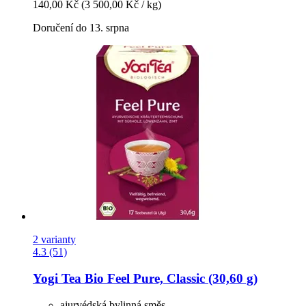
140,00 Kč
(3 500,00 Kč / kg)
Doručení do 13. srpna
2 varianty
4.3 (51)
Yogi Tea
Bio Feel Pure, Classic (30,60 g)
ajurvédská bylinná směs