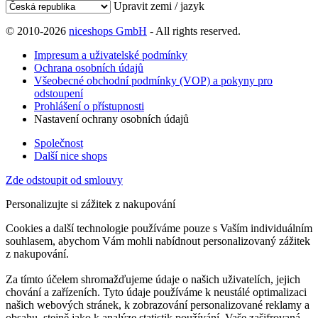
Upravit zemi / jazyk
© 2010-2026
niceshops GmbH
- All rights reserved.
Impresum a uživatelské podmínky
Ochrana osobních údajů
Všeobecné obchodní podmínky (VOP) a pokyny pro
odstoupení
Prohlášení o přístupnosti
Nastavení ochrany osobních údajů
Společnost
Další nice shops
Zde odstoupit od smlouvy
Personalizujte si zážitek z nakupování
Cookies a další technologie používáme pouze s Vaším individuálním
souhlasem, abychom Vám mohli nabídnout personalizovaný zážitek
z nakupování.
Za tímto účelem shromažďujeme údaje o našich uživatelích, jejich
chování a zařízeních. Tyto údaje používáme k neustálé optimalizaci
našich webových stránek, k zobrazování personalizované reklamy a
obsahu, stejně jako k analýze statistik používání. Vaše zašifrovaná