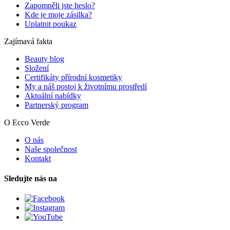
Zapomněli jste heslo?
Kde je moje zásilka?
Uplatnit poukaz
Zajímavá fakta
Beauty blog
Složení
Certifikáty přírodní kosmetiky
My a náš postoj k životnímu prostředí
Aktuální nabídky
Partnerský program
O Ecco Verde
O nás
Naše společnost
Kontakt
Sledujte nás na