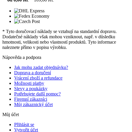
* Tyto doručovací náklady se vztahují na standardní dopravu.
Dodatečné náklady však mohou vzniknout, např. v důsledku
hmotnosti, velikosti nebo vlastností produktů. Tyto informace
naleznete přímo v popisu výrobku.
Nápověda a podpora
Jak mohu zadat objednávku?
Doprava a doručení
Vrácení zboží a refundace
Možnosti platby
Slevy a poukázky
Potřebujete další pomoc?
Firemní zákazníci
Můj zákaznický účet
Můj účet
Přihlásit se
Vytvořit účet