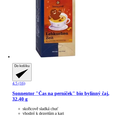
Do košíku
4.5 (16)
Sonnentor
"Čas na perníček" bio bylinný čaj,
32,40 g
skořicově sladká chuť
vhodný k dezertům a kari