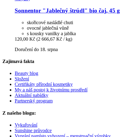
Sonnentor
"Jablečný štrúdl" bio čaj, 45 g
skořicové nasládlé chuti
ovocné jablečná vůně
s kousky vanilky a jablka
120,00 Kč
(2 666,67 Kč / kg)
Doručení do 18. srpna
Zajímavá fakta
Beauty blog
Složení
Certifikáty přírodní kosmetiky
My a náš postoj k životnímu prostředí
Aktuální nabídky
Partnerský program
Z našeho blogu:
Vykuřování
Sunshine průvodce
Vyprání namísto vyhození – menstruační výrobky