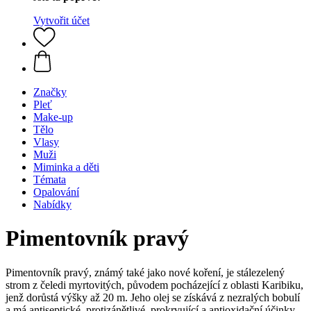
Vytvořit účet
Značky
Pleť
Make-up
Tělo
Vlasy
Muži
Miminka a děti
Témata
Opalování
Nabídky
Pimentovník pravý
Pimentovník pravý, známý také jako nové koření, je stálezelený
strom z čeledi myrtovitých, původem pocházející z oblasti Karibiku,
jenž dorůstá výšky až 20 m. Jeho olej se získává z nezralých bobulí
a má antiseptické, protizánětlivé, prokrvující a antioxidační účinky.