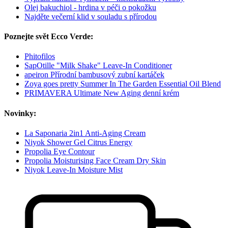
Olej bakuchiol - hrdina v péči o pokožku
Najděte večerní klid v souladu s přírodou
Poznejte svět Ecco Verde:
Phitofilos
SapOtille "Milk Shake" Leave-In Conditioner
apeiron Přírodní bambusový zubní kartáček
Zoya goes pretty Summer In The Garden Essential Oil Blend
PRIMAVERA Ultimate New Aging denní krém
Novinky:
La Saponaria 2in1 Anti-Aging Cream
Niyok Shower Gel Citrus Energy
Propolia Eye Contour
Propolia Moisturising Face Cream Dry Skin
Niyok Leave-In Moisture Mist