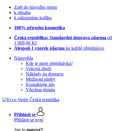
Zpět do hlavního menu
k obsahu
k nákupnímu košíku
100% přírodní kosmetika
Česká republika: Standardní doprava zdarma
od
1 069,00 Kč
Alespoň 1 vzorek zdarma
ke každé objednávce
Nápověda
Kde je moje objednávka?
Vrácení zboží
Náklady na dopravu
Možnosti platby
Kontaktujte nás
Všechna témata
Přihlásit se
Přihlásit se nyní
Jste tu
poprvé?