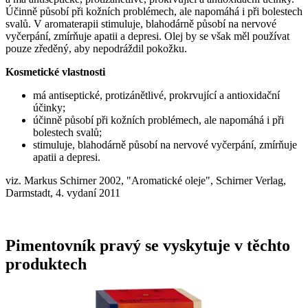
Účinně působí při kožních problémech, ale napomáhá i při bolestech
svalů. V aromaterapii stimuluje, blahodárně působí na nervové
vyčerpání, zmírňuje apatii a depresi. Olej by se však měl používat
pouze zředěný, aby nepodráždil pokožku.
Kosmetické vlastnosti
má antiseptické, protizánětlivé, prokrvující a antioxidační
účinky;
účinně působí při kožních problémech, ale napomáhá i při
bolestech svalů;
stimuluje, blahodárně působí na nervové vyčerpání, zmírňuje
apatii a depresi.
viz. Markus Schirner 2002, "Aromatické oleje", Schirner Verlag,
Darmstadt, 4. vydaní 2011
Pimentovník pravý se vyskytuje v těchto
produktech