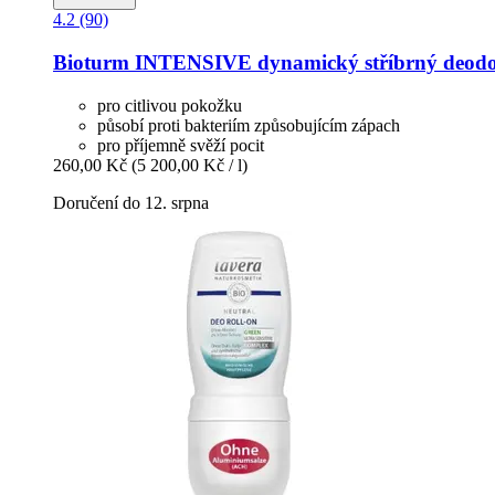
4.2 (90)
Bioturm
INTENSIVE dynamický stříbrný deodora
pro citlivou pokožku
působí proti bakteriím způsobujícím zápach
pro příjemně svěží pocit
260,00 Kč
(5 200,00 Kč / l)
Doručení do 12. srpna