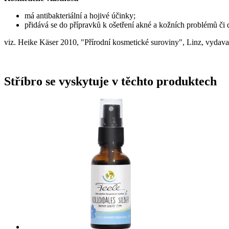
má antibakteriální a hojivé účinky;
přidává se do přípravků k ošetření akné a kožních problémů č
viz. Heike Käser 2010, "Přírodní kosmetické suroviny", Linz, vydava
Stříbro se vyskytuje v těchto produktech