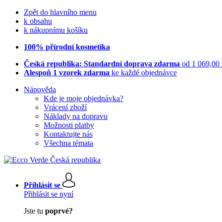
Zpět do hlavního menu
k obsahu
k nákupnímu košíku
100% přírodní kosmetika
Česká republika: Standardní doprava zdarma
od 1 069,00
Alespoň 1 vzorek zdarma
ke každé objednávce
Nápověda
Kde je moje objednávka?
Vrácení zboží
Náklady na dopravu
Možnosti platby
Kontaktujte nás
Všechna témata
Přihlásit se
Přihlásit se nyní
Jste tu
poprvé?