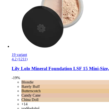
19 variant
4.2 (1211)
Lily Lolo
Mineral Foundation LSF 15 Mini-​Size, 
-19%
Blondie
Barely Buff
Butterscotch
Candy Cane
China Doll
+14
voděodolný