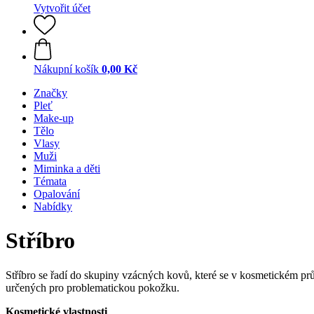
Vytvořit účet
Nákupní košík
0,00 Kč
Značky
Pleť
Make-up
Tělo
Vlasy
Muži
Miminka a děti
Témata
Opalování
Nabídky
Stříbro
Stříbro se řadí do skupiny vzácných kovů, které se v kosmetickém prů
určených pro problematickou pokožku.
Kosmetické vlastnosti