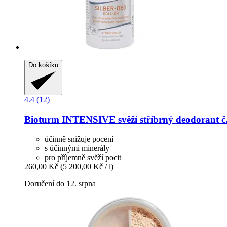
Do košíku
4.4 (12)
Bioturm
INTENSIVE svěží stříbrný deodorant č.
účinně snižuje pocení
s účinnými minerály
pro příjemně svěží pocit
260,00 Kč
(5 200,00 Kč / l)
Doručení do 12. srpna