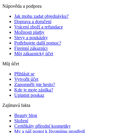
Nápověda a podpora
Jak mohu zadat objednávku?
Doprava a doručení
Vrácení zboží a refundace
Možnosti platby
Slevy a poukázky
Potřebujete další pomoc?
Firemní zákazníci
Můj zákaznický účet
Můj účet
Přihlásit se
Vytvořit účet
Zapomněli jste heslo?
Kde je moje zásilka?
Uplatnit poukaz
Zajímavá fakta
Beauty blog
Složení
Certifikáty přírodní kosmetiky
My a náš postoj k životnímu prostředí