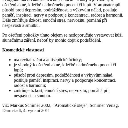
ošetření akné, k léčbě nadměrného pocení či lupů. V aromaterapii
působí proti depresím, podrážděnosti a výkyvům nálad, posiluje
paměť, inspiraci, nervy a podporuje koncentraci, radost a harmonii.
Dále zmírňuje úzkost, emoční stres, nervozitu, pomáhá při
nespavosti a smutku.
Po ošetření pokožky tímto olejem se nedoporučuje vystavovat kůži
slunečnímu záření, neboť by mohlo dojít k podráždění.
Kosmetické vlastnosti
má revitalizační a antiseptické účinky;
je vhodný k ošetření akné, k léčbě nadměrného pocení či
lupů;
působí proti depresím, podrážděnosti a výkyvům nálad,
posiluje paměť, inspiraci, nervy a podporuje koncentraci,
radost a harmonii;
zmírňuje úzkost, emoční stres, nervozitu, pomáhá při
nespavosti a smutku.
viz. Markus Schirner 2002, "Aromatické oleje", Schirner Verlag,
Darmstadt, 4. vydaní 2011