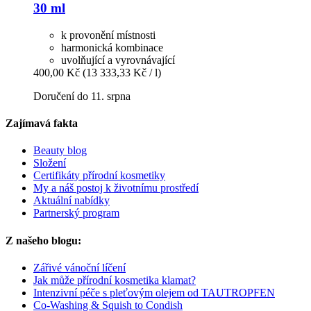
30 ml
k provonění místnosti
harmonická kombinace
uvolňující a vyrovnávající
400,00 Kč
(13 333,33 Kč / l)
Doručení do 11. srpna
Zajímavá fakta
Beauty blog
Složení
Certifikáty přírodní kosmetiky
My a náš postoj k životnímu prostředí
Aktuální nabídky
Partnerský program
Z našeho blogu:
Zářivé vánoční líčení
Jak může přírodní kosmetika klamat?
Intenzivní péče s pleťovým olejem od TAUTROPFEN
Co-Washing & Squish to Condish