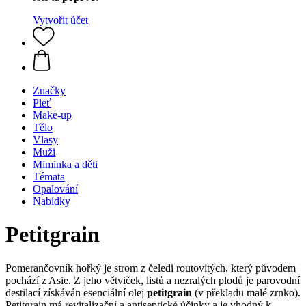
Vytvořit účet
Značky
Pleť
Make-up
Tělo
Vlasy
Muži
Miminka a děti
Témata
Opalování
Nabídky
Petitgrain
Pomerančovník hořký je strom z čeledi routovitých, který původem
pochází z Asie. Z jeho větviček, listů a nezralých plodů je parovodní
destilací získáván esenciální olej
petitgrain
(v překladu malé zrnko).
Petitgrain má revitalizační a antiseptické účinky a je vhodný k