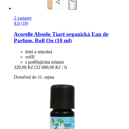
2 varianty
4.0 (18)
Acorelle
Absolu Tiaré organická Eau de
Parfum, Roll On (10 ml)
letní a smyslná
svěží
s potěšujícími nótami
320,00 Kč
(32 000,00 Kč / l)
Doručení do 11. srpna