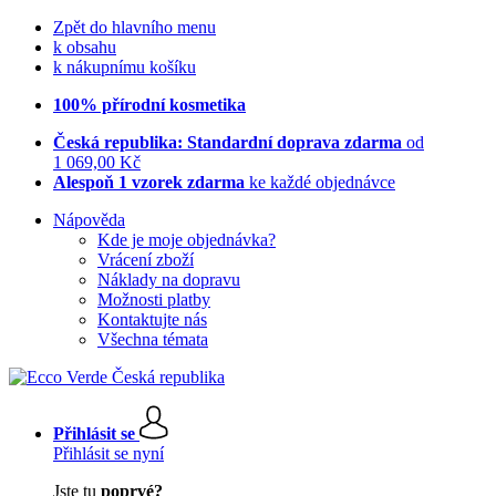
Zpět do hlavního menu
k obsahu
k nákupnímu košíku
100% přírodní kosmetika
Česká republika: Standardní doprava zdarma
od
1 069,00 Kč
Alespoň 1 vzorek zdarma
ke každé objednávce
Nápověda
Kde je moje objednávka?
Vrácení zboží
Náklady na dopravu
Možnosti platby
Kontaktujte nás
Všechna témata
Přihlásit se
Přihlásit se nyní
Jste tu
poprvé?