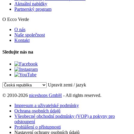
Aktuální nabídky
Partnerský program
O Ecco Verde
O nás
Naše společnost
Kontakt
Sledujte nás na
Upravit zemi / jazyk
© 2010-2026
niceshops GmbH
- All rights reserved.
Impresum a uživatelské podmínky
Ochrana osobních údajů
Všeobecné obchodní podmínky (VOP) a pokyny pro
odstoupení
Prohlášení o přístupnosti
Nastavení ochrany osobních údajů