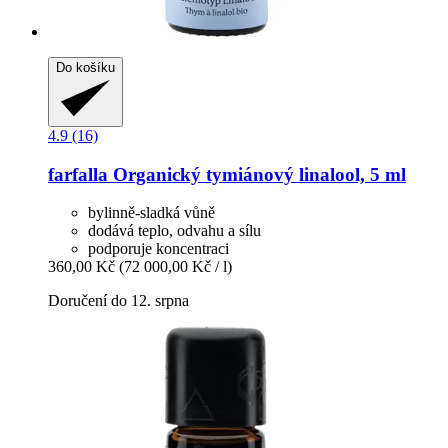
Do košíku
4.9 (16)
farfalla
Organický tymiánový linalool, 5 ml
bylinně-sladká vůně
dodává teplo, odvahu a sílu
podporuje koncentraci
360,00 Kč
(72 000,00 Kč / l)
Doručení do 12. srpna