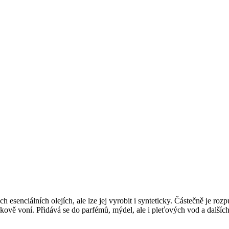
h esenciálních olejích, ale lze jej vyrobit i synteticky. Částečně je rozp
nkově voní. Přidává se do parfémů, mýdel, ale i pleťových vod a dalšíc