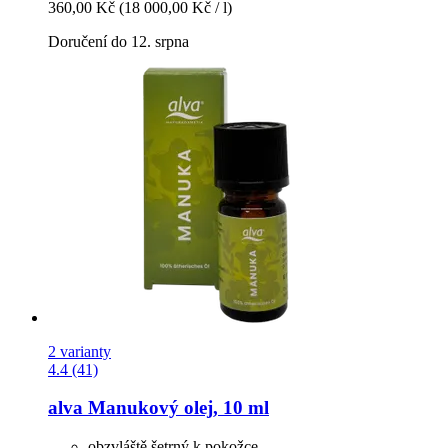
360,00 Kč
(18 000,00 Kč / l)
Doručení do 12. srpna
2 varianty
4.4 (41)
alva
Manukový olej, 10 ml
obzvláště šetrný k pokožce