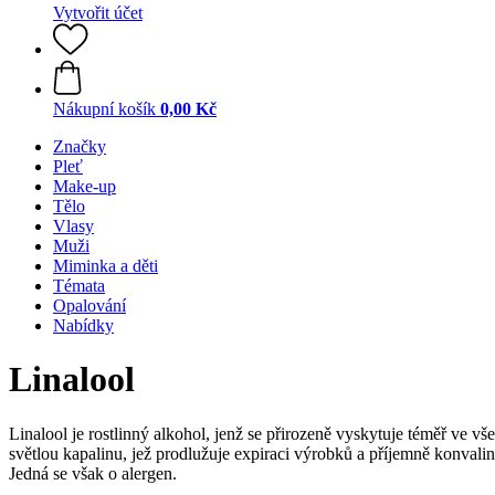
Vytvořit účet
Nákupní košík
0,00 Kč
Značky
Pleť
Make-up
Tělo
Vlasy
Muži
Miminka a děti
Témata
Opalování
Nabídky
Linalool
Linalool je rostlinný alkohol, jenž se přirozeně vyskytuje téměř ve všec
světlou kapalinu, jež prodlužuje expiraci výrobků a příjemně konvali
Jedná se však o alergen.