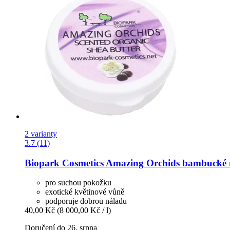
2 varianty
3.7 (11)
Biopark Cosmetics
Amazing Orchids bambucké m
pro suchou pokožku
exotické květinové vůně
podporuje dobrou náladu
40,00 Kč
(8 000,00 Kč / l)
Doručení do 26. srpna