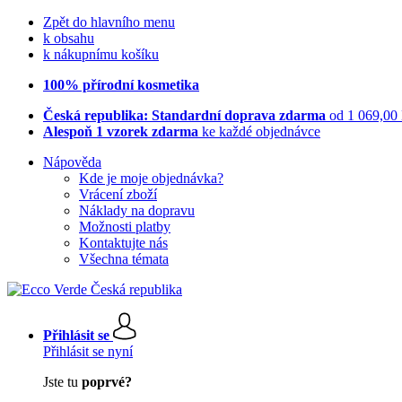
Zpět do hlavního menu
k obsahu
k nákupnímu košíku
100% přírodní kosmetika
Česká republika: Standardní doprava zdarma
od 1 069,00
Alespoň 1 vzorek zdarma
ke každé objednávce
Nápověda
Kde je moje objednávka?
Vrácení zboží
Náklady na dopravu
Možnosti platby
Kontaktujte nás
Všechna témata
Přihlásit se
Přihlásit se nyní
Jste tu
poprvé?