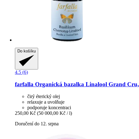
Do košíku
4.5 (6)
farfalla
Organická bazalka Linalool Grand Cru,
čirý éterický olej
relaxuje a uvolňuje
podporuje koncentraci
250,00 Kč
(50 000,00 Kč / l)
Doručení do 12. srpna