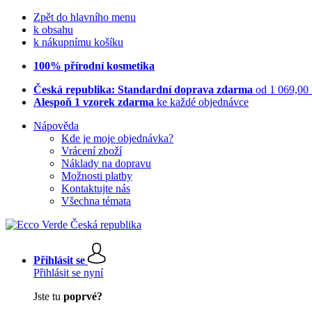
Zpět do hlavního menu
k obsahu
k nákupnímu košíku
100% přírodní kosmetika
Česká republika: Standardní doprava zdarma
od 1 069,00
Alespoň 1 vzorek zdarma
ke každé objednávce
Nápověda
Kde je moje objednávka?
Vrácení zboží
Náklady na dopravu
Možnosti platby
Kontaktujte nás
Všechna témata
Přihlásit se
Přihlásit se nyní
Jste tu
poprvé?