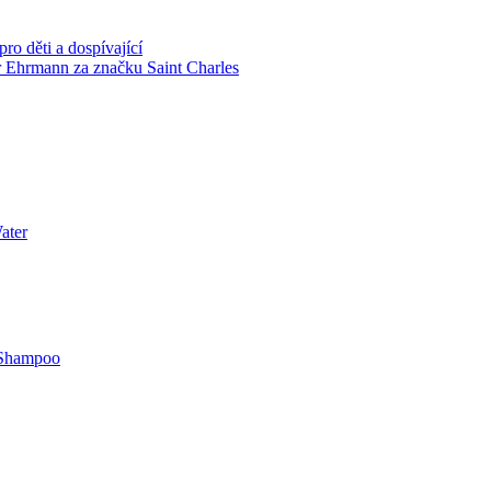
ro děti a dospívající
r Ehrmann za značku Saint Charles
ater
Shampoo