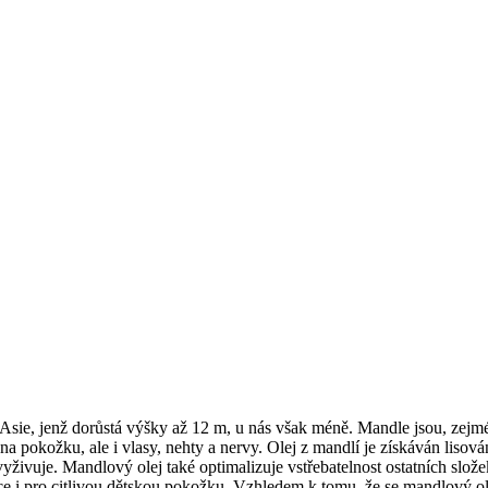
Asie, jenž dorůstá výšky až 12 m, u nás však méně. Mandle jsou, zejmén
a pokožku, ale i vlasy, nehty a nervy. Olej z mandlí je získáván lisová
vyživuje. Mandlový olej také optimalizuje vstřebatelnost ostatních slož
ce i pro citlivou dětskou pokožku. Vzhledem k tomu, že se mandlový ol