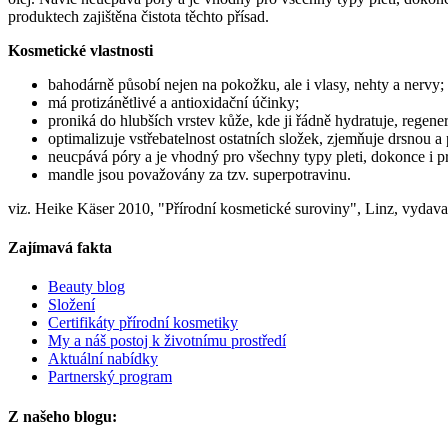
produktech zajištěna čistota těchto přísad.
Kosmetické vlastnosti
bahodárně působí nejen na pokožku, ale i vlasy, nehty a nervy;
má protizánětlivé a antioxidační účinky;
proniká do hlubších vrstev kůže, kde ji řádně hydratuje, regener
optimalizuje vstřebatelnost ostatních složek, zjemňuje drsnou a
neucpává póry a je vhodný pro všechny typy pleti, dokonce i p
mandle jsou považovány za tzv. superpotravinu.
viz. Heike Käser 2010, "Přírodní kosmetické suroviny", Linz, vydava
Zajímavá fakta
Beauty blog
Složení
Certifikáty přírodní kosmetiky
My a náš postoj k životnímu prostředí
Aktuální nabídky
Partnerský program
Z našeho blogu: