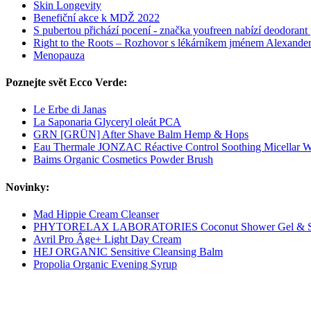
Skin Longevity
Benefiční akce k MDŽ 2022
S pubertou přichází pocení - značka youfreen nabízí deodorant p
Right to the Roots – Rozhovor s lékárníkem jménem Alexande
Menopauza
Poznejte svět Ecco Verde:
Le Erbe di Janas
La Saponaria Glyceryl oleát PCA
GRN [GRÜN] After Shave Balm Hemp & Hops
Eau Thermale JONZAC Réactive Control Soothing Micellar W
Baims Organic Cosmetics Powder Brush
Novinky:
Mad Hippie Cream Cleanser
PHYTORELAX LABORATORIES Coconut Shower Gel & 
Avril Pro Âge+ Light Day Cream
HEJ ORGANIC Sensitive Cleansing Balm
Propolia Organic Evening Syrup