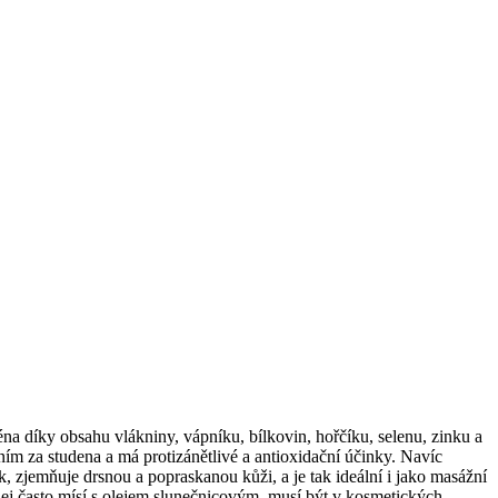
a díky obsahu vlákniny, vápníku, bílkovin, hořčíku, selenu, zinku a
ním za studena a má protizánětlivé a antioxidační účinky. Navíc
ek, zjemňuje drsnou a popraskanou kůži, a je tak ideální i jako masážní
ej často mísí s olejem slunečnicovým, musí být v kosmetických