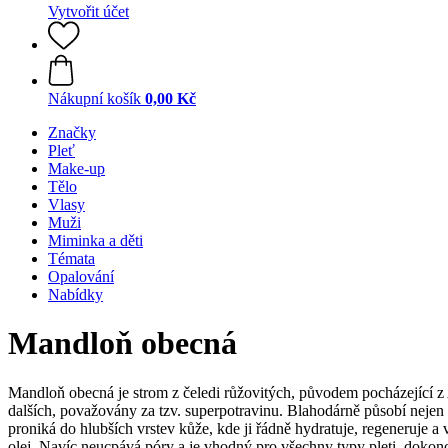
Vytvořit účet
Nákupní košík
0,00 Kč
Značky
Pleť
Make-up
Tělo
Vlasy
Muži
Miminka a děti
Témata
Opalování
Nabídky
Mandloň obecná
Mandloň obecná je strom z čeledi růžovitých, původem pocházející z 
dalších, považovány za tzv. superpotravinu. Blahodárně působí nejen n
proniká do hlubších vrstev kůže, kde ji řádně hydratuje, regeneruje a 
olej. Navíc neucpává póry a je vhodný pro všechny typy pleti, dokon