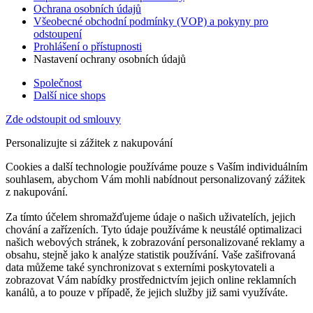
Ochrana osobních údajů
Všeobecné obchodní podmínky (VOP) a pokyny pro
odstoupení
Prohlášení o přístupnosti
Nastavení ochrany osobních údajů
Společnost
Další nice shops
Zde odstoupit od smlouvy
Personalizujte si zážitek z nakupování
Cookies a další technologie používáme pouze s Vaším individuálním
souhlasem, abychom Vám mohli nabídnout personalizovaný zážitek
z nakupování.
Za tímto účelem shromažďujeme údaje o našich uživatelích, jejich
chování a zařízeních. Tyto údaje používáme k neustálé optimalizaci
našich webových stránek, k zobrazování personalizované reklamy a
obsahu, stejně jako k analýze statistik používání. Vaše zašifrovaná
data můžeme také synchronizovat s externími poskytovateli a
zobrazovat Vám nabídky prostřednictvím jejich online reklamních
kanálů, a to pouze v případě, že jejich služby již sami využíváte.