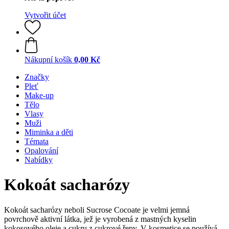
Vytvořit účet
Nákupní košík
0,00 Kč
Značky
Pleť
Make-up
Tělo
Vlasy
Muži
Miminka a děti
Témata
Opalování
Nabídky
Kokoát sacharózy
Kokoát sacharózy neboli Sucrose Cocoate je velmi jemná
povrchově aktivní látka, jež je vyrobená z mastných kyselin
kokosového oleje a cukru z cukrové řepy. V kosmetice se používá