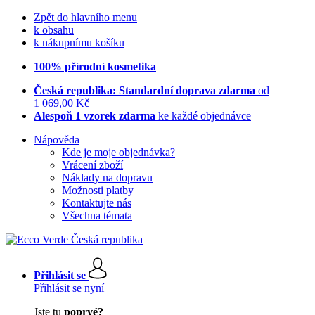
Zpět do hlavního menu
k obsahu
k nákupnímu košíku
100% přírodní kosmetika
Česká republika: Standardní doprava zdarma
od
1 069,00 Kč
Alespoň 1 vzorek zdarma
ke každé objednávce
Nápověda
Kde je moje objednávka?
Vrácení zboží
Náklady na dopravu
Možnosti platby
Kontaktujte nás
Všechna témata
Přihlásit se
Přihlásit se nyní
Jste tu
poprvé?