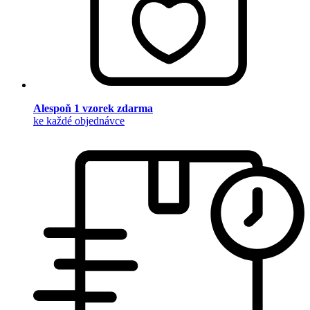
Alespoň 1 vzorek zdarma
ke každé objednávce