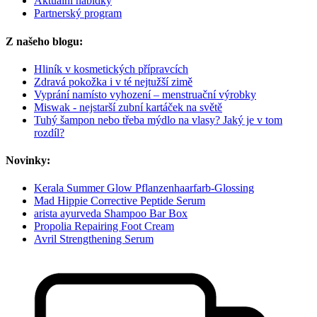
Aktuální nabídky
Partnerský program
Z našeho blogu:
Hliník v kosmetických přípravcích
Zdravá pokožka i v té nejtužší zimě
Vyprání namísto vyhození – menstruační výrobky
Miswak - nejstarší zubní kartáček na světě
Tuhý šampon nebo třeba mýdlo na vlasy? Jaký je v tom
rozdíl?
Novinky:
Kerala Summer Glow Pflanzenhaarfarb-Glossing
Mad Hippie Corrective Peptide Serum
arista ayurveda Shampoo Bar Box
Propolia Repairing Foot Cream
Avril Strengthening Serum