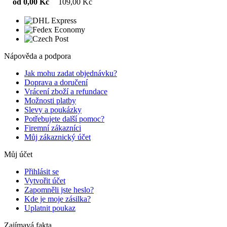
od 0,00 Kč
109,00 Kč
Nápověda a podpora
Jak mohu zadat objednávku?
Doprava a doručení
Vrácení zboží a refundace
Možnosti platby
Slevy a poukázky
Potřebujete další pomoc?
Firemní zákazníci
Můj zákaznický účet
Můj účet
Přihlásit se
Vytvořit účet
Zapomněli jste heslo?
Kde je moje zásilka?
Uplatnit poukaz
Zajímavá fakta